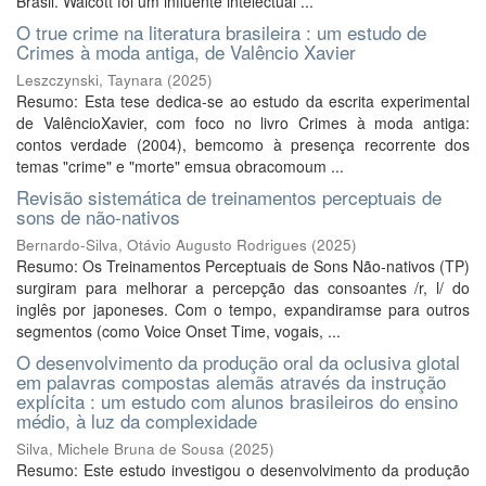
Brasil. Walcott foi um influente intelectual ...
O true crime na literatura brasileira : um estudo de
Crimes à moda antiga, de Valêncio Xavier
Leszczynski, Taynara
(
2025
)
Resumo: Esta tese dedica-se ao estudo da escrita experimental
de ValêncioXavier, com foco no livro Crimes à moda antiga:
contos verdade (2004), bemcomo à presença recorrente dos
temas "crime" e "morte" emsua obracomoum ...
Revisão sistemática de treinamentos perceptuais de
sons de não-nativos
Bernardo-Silva, Otávio Augusto Rodrigues
(
2025
)
Resumo: Os Treinamentos Perceptuais de Sons Não-nativos (TP)
surgiram para melhorar a percepção das consoantes /r, l/ do
inglês por japoneses. Com o tempo, expandiramse para outros
segmentos (como Voice Onset Time, vogais, ...
O desenvolvimento da produção oral da oclusiva glotal
em palavras compostas alemãs através da instrução
explícita : um estudo com alunos brasileiros do ensino
médio, à luz da complexidade
Silva, Michele Bruna de Sousa
(
2025
)
Resumo: Este estudo investigou o desenvolvimento da produção