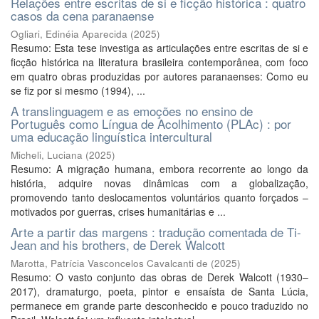
Relações entre escritas de si e ficção histórica : quatro
casos da cena paranaense
Ogliari, Edinéia Aparecida
(
2025
)
Resumo: Esta tese investiga as articulações entre escritas de si e
ficção histórica na literatura brasileira contemporânea, com foco
em quatro obras produzidas por autores paranaenses: Como eu
se fiz por si mesmo (1994), ...
A translinguagem e as emoções no ensino de
Português como Língua de Acolhimento (PLAc) : por
uma educação linguística intercultural
Micheli, Luciana
(
2025
)
Resumo: A migração humana, embora recorrente ao longo da
história, adquire novas dinâmicas com a globalização,
promovendo tanto deslocamentos voluntários quanto forçados –
motivados por guerras, crises humanitárias e ...
Arte a partir das margens : tradução comentada de Ti-
Jean and his brothers, de Derek Walcott
Marotta, Patrícia Vasconcelos Cavalcanti de
(
2025
)
Resumo: O vasto conjunto das obras de Derek Walcott (1930–
2017), dramaturgo, poeta, pintor e ensaísta de Santa Lúcia,
permanece em grande parte desconhecido e pouco traduzido no