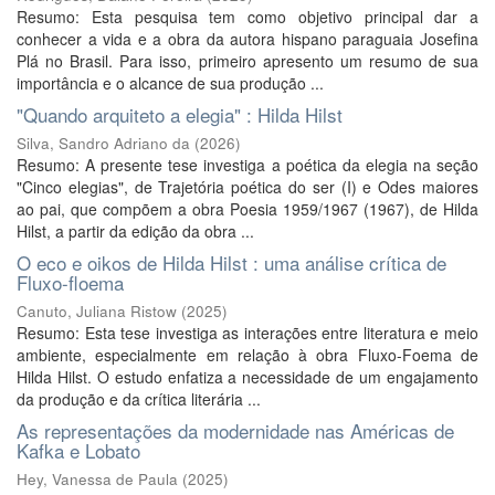
Resumo: Esta pesquisa tem como objetivo principal dar a
conhecer a vida e a obra da autora hispano paraguaia Josefina
Plá no Brasil. Para isso, primeiro apresento um resumo de sua
importância e o alcance de sua produção ...
"Quando arquiteto a elegia" : Hilda Hilst
Silva, Sandro Adriano da
(
2026
)
Resumo: A presente tese investiga a poética da elegia na seção
"Cinco elegias", de Trajetória poética do ser (I) e Odes maiores
ao pai, que compõem a obra Poesia 1959/1967 (1967), de Hilda
Hilst, a partir da edição da obra ...
O eco e oikos de Hilda Hilst : uma análise crítica de
Fluxo-floema
Canuto, Juliana Ristow
(
2025
)
Resumo: Esta tese investiga as interações entre literatura e meio
ambiente, especialmente em relação à obra Fluxo-Foema de
Hilda Hilst. O estudo enfatiza a necessidade de um engajamento
da produção e da crítica literária ...
As representações da modernidade nas Américas de
Kafka e Lobato
Hey, Vanessa de Paula
(
2025
)