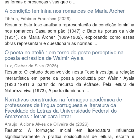
as forças e presenças vivas que o ...
A condição feminina nos romances de Maria Archer
Tibério, Fabiana Francisco
(
2026
)
Resumo: Esta tese analisa a representação da condição feminina
nos romances Casa sem pão (1947) e Bato às portas da vida
(1951), de Maria Archer (1899-1982), explorando como essas
obras representam e questionam as normas ...
O poeta no ateliê : em torno do gesto perceptivo na
poesia ecfrástica de Walmir Ayala
Luz, Cleber da Silva
(
2026
)
Resumo: O estudo desenvolvido nesta Tese investiga a relação
interartística em parte da poesia produzida por Walmir Ayala
(1933-1991) a partir do recurso da écfrase. Pela leitura de
Natureza viva (1973), A pedra iluminada ...
Narrativas construídas na formação acadêmica de
professores de língua portuguesa e literatura da
Faculdade de Letras da Universidade Federal do
Amazonas : letrar para letrar
Araujo, Alcione Alves de Oliveira de
(
2026
)
Resumo: A formação inicial em licenciatura influencia
significativamente a prática sociocultural de leitura, escrita e