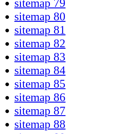
sitemap 79
sitemap 80
sitemap 81
sitemap 82
sitemap 83
sitemap 84
sitemap 85
sitemap 86
sitemap 87
sitemap 88