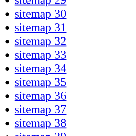
sitemap 30
sitemap 31
sitemap 32
sitemap 33
sitemap 34
sitemap 35
sitemap 36
sitemap 37
sitemap 38