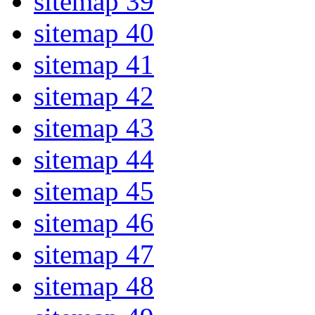
sitemap 39
sitemap 40
sitemap 41
sitemap 42
sitemap 43
sitemap 44
sitemap 45
sitemap 46
sitemap 47
sitemap 48