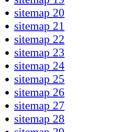
sitemap 20
sitemap 21
sitemap 22
sitemap 23
sitemap 24
sitemap 25
sitemap 26
sitemap 27
sitemap 28
sitemap 29