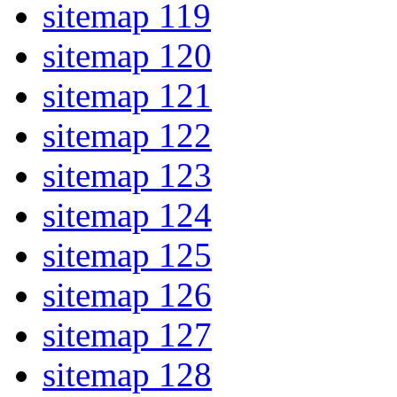
sitemap 119
sitemap 120
sitemap 121
sitemap 122
sitemap 123
sitemap 124
sitemap 125
sitemap 126
sitemap 127
sitemap 128