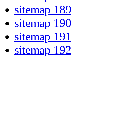
sitemap 189
sitemap 190
sitemap 191
sitemap 192