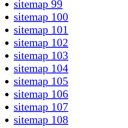
sitemap 99
sitemap 100
sitemap 101
sitemap 102
sitemap 103
sitemap 104
sitemap 105
sitemap 106
sitemap 107
sitemap 108