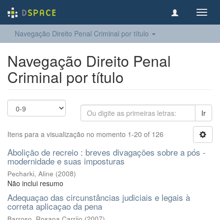
Toggl
navig
Navegação Direito Penal Criminal por título
Navegação Direito Penal
Criminal por título
Ir
Itens para a visualização no momento 1-20 of 126
Abolição de recreio : breves divagações sobre a pós -
modernidade e suas imposturas
Pecharki, Aline
(
2008
)
Não inclui resumo
Adequaçao das circunstâncias judiciais e legais à
correta aplicaçao da pena
Barroso, Rosana Carrijo
(
2007
)