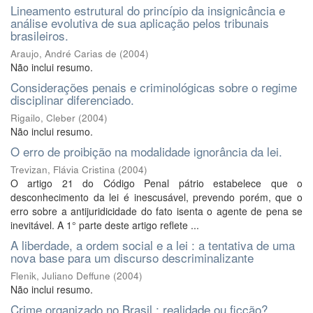
Lineamento estrutural do princípio da insignicância e
análise evolutiva de sua aplicação pelos tribunais
brasileiros.
Araujo, André Carias de
(
2004
)
Não inclui resumo.
Considerações penais e criminológicas sobre o regime
disciplinar diferenciado.
Rigailo, Cleber
(
2004
)
Não inclui resumo.
O erro de proibição na modalidade ignorância da lei.
Trevizan, Flávia Cristina
(
2004
)
O artigo 21 do Código Penal pátrio estabelece que o
desconhecimento da lei é inescusável, prevendo porém, que o
erro sobre a antijuridicidade do fato isenta o agente de pena se
inevitável. A 1° parte deste artigo reflete ...
A liberdade, a ordem social e a lei : a tentativa de uma
nova base para um discurso descriminalizante
Flenik, Juliano Deffune
(
2004
)
Não inclui resumo.
Crime organizado no Brasil : realidade ou ficção?