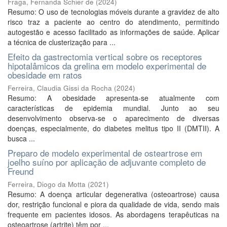
Fraga, Fernanda Schier de
(
2024
)
Resumo: O uso de tecnologias móveis durante a gravidez de alto
risco traz a paciente ao centro do atendimento, permitindo
autogestão e acesso facilitado as informações de saúde. Aplicar
a técnica de clusterização para ...
Efeito da gastrectomia vertical sobre os receptores
hipotalâmicos da grelina em modelo experimental de
obesidade em ratos
Ferreira, Claudia Gissi da Rocha
(
2024
)
Resumo: A obesidade apresenta-se atualmente com
características de epidemia mundial. Junto ao seu
desenvolvimento observa-se o aparecimento de diversas
doenças, especialmente, do diabetes melitus tipo II (DMTII). A
busca ...
Preparo de modelo experimental de osteartrose em
joelho suíno por aplicação de adjuvante completo de
Freund
Ferreira, Diogo da Motta
(
2021
)
Resumo: A doença articular degenerativa (osteoartrose) causa
dor, restrição funcional e piora da qualidade de vida, sendo mais
frequente em pacientes idosos. As abordagens terapêuticas na
osteoartrose (artrite) têm por ...