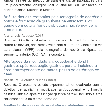
lombar através do método de transferência de habilidades para
um procedimento cirúrgico real e analisar sua aceitação no
ensino médico. Material e Método: ...
Análise das esclerotomias pela tomografia de coerência
óptica e formação de granuloma na vitrectomia 23
gauge com sutura removível, sutura não removível e
sem sutura
Arana, Luis Augusto
(
2017
)
Resumo; Objetivos: Avaliar a diferença da esclerotomia com
sutura removível, não removível e sem sutura, na vitrectomia via
pars plana (VVPP) pela tomografia de coerência óptica de
segmento anterior (OCT-SA), e quanto à ...
Alterações da motilidade antroduodenal e do pH
gástrico, após ressecção gástrica parcial incluindo a
área correspondente ao marca-passo do estômago de
cães
Nassif, Paulo Afonso Nunes
(
1999
)
Resumo: O presente estudo experimental foi idealizado com o
objetivo de avaliar a motilidade antroduodenal e pH-metria
gástrica, antes e após ressecção gástrica parcial, incluindo a área
correspondente ao marca-passo do ...
Avaliação do escore de predição de pieloplastia em