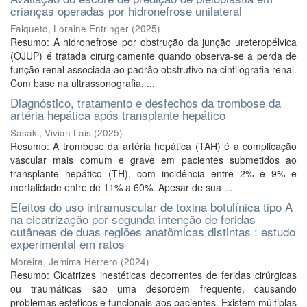
crianças operadas por hidronefrose unilateral
Falqueto, Loraine Entringer
(
2025
)
Resumo: A hidronefrose por obstrução da junção ureteropélvica
(OJUP) é tratada cirurgicamente quando observa-se a perda de
função renal associada ao padrão obstrutivo na cintilografia renal.
Com base na ultrassonografia, ...
Diagnóstico, tratamento e desfechos da trombose da
artéria hepática após transplante hepático
Sasaki, Vivian Lais
(
2025
)
Resumo: A trombose da artéria hepática (TAH) é a complicação
vascular mais comum e grave em pacientes submetidos ao
transplante hepático (TH), com incidência entre 2% e 9% e
mortalidade entre de 11% a 60%. Apesar de sua ...
Efeitos do uso intramuscular de toxina botulínica tipo A
na cicatrização por segunda intenção de feridas
cutâneas de duas regiões anatômicas distintas : estudo
experimental em ratos
Moreira, Jemima Herrero
(
2024
)
Resumo: Cicatrizes inestéticas decorrentes de feridas cirúrgicas
ou traumáticas são uma desordem frequente, causando
problemas estéticos e funcionais aos pacientes. Existem múltiplas