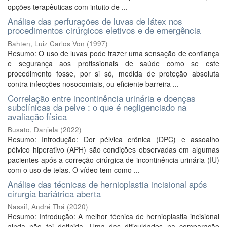
opções terapêuticas com intuito de ...
Análise das perfurações de luvas de látex nos
procedimentos cirúrgicos eletivos e de emergência
Bahten, Luiz Carlos Von
(
1997
)
Resumo: O uso de luvas pode trazer uma sensação de confiança
e segurança aos profissionais de saúde como se este
procedimento fosse, por si só, medida de proteção absoluta
contra infecções nosocomiais, ou eficiente barreira ...
Correlação entre incontinência urinária e doenças
subclínicas da pelve : o que é negligenciado na
avaliação física
Busato, Daniela
(
2022
)
Resumo: Introdução: Dor pélvica crônica (DPC) e assoalho
pélvico hiperativo (APH) são condições observadas em algumas
pacientes após a correção cirúrgica de incontinência urinária (IU)
com o uso de telas. O vídeo tem como ...
Análise das técnicas de hernioplastia incisional após
cirurgia bariátrica aberta
Nassif, André Thá
(
2020
)
Resumo: Introdução: A melhor técnica de hernioplastia incisional
ainda não foi definida. Uma das dificuldades na comparação