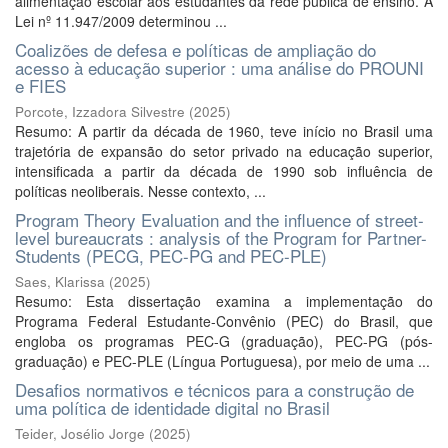
alimentação escolar aos estudantes da rede pública de ensino. A
Lei nº 11.947/2009 determinou ...
Coalizões de defesa e políticas de ampliação do
acesso à educação superior : uma análise do PROUNI
e FIES
Porcote, Izzadora Silvestre
(
2025
)
Resumo: A partir da década de 1960, teve início no Brasil uma
trajetória de expansão do setor privado na educação superior,
intensificada a partir da década de 1990 sob influência de
políticas neoliberais. Nesse contexto, ...
Program Theory Evaluation and the influence of street-
level bureaucrats : analysis of the Program for Partner-
Students (PECG, PEC-PG and PEC-PLE)
Saes, Klarissa
(
2025
)
Resumo: Esta dissertação examina a implementação do
Programa Federal Estudante-Convênio (PEC) do Brasil, que
engloba os programas PEC-G (graduação), PEC-PG (pós-
graduação) e PEC-PLE (Língua Portuguesa), por meio de uma ...
Desafios normativos e técnicos para a construção de
uma política de identidade digital no Brasil
Teider, Josélio Jorge
(
2025
)