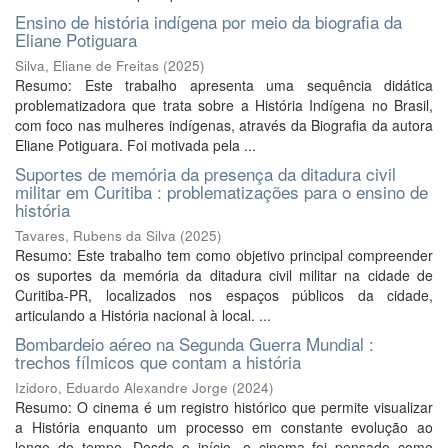
Ensino de história indígena por meio da biografia da
Eliane Potiguara
Silva, Eliane de Freitas
(
2025
)
Resumo: Este trabalho apresenta uma sequência didática
problematizadora que trata sobre a História Indígena no Brasil,
com foco nas mulheres indígenas, através da Biografia da autora
Eliane Potiguara. Foi motivada pela ...
Suportes de memória da presença da ditadura civil
militar em Curitiba : problematizações para o ensino de
história
Tavares, Rubens da Silva
(
2025
)
Resumo: Este trabalho tem como objetivo principal compreender
os suportes da memória da ditadura civil militar na cidade de
Curitiba-PR, localizados nos espaços públicos da cidade,
articulando a História nacional à local. ...
Bombardeio aéreo na Segunda Guerra Mundial :
trechos fílmicos que contam a história
Izidoro, Eduardo Alexandre Jorge
(
2024
)
Resumo: O cinema é um registro histórico que permite visualizar
a História enquanto um processo em constante evolução ao
longo do tempo. Desde o início, o cinema foi pensado como