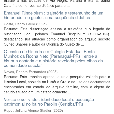
Brasileira nas cidades de Rio Negro, Paraná e Mafra, Santa
Catarina como recurso didático para o ...
Emanuel Ringelblum : trajetória e testemunho de um
historiador no gueto : uma sequência didática
Costa, Pedro Paulo
(
2025
)
Resumo: Esta dissertação analisa a trajetória e o legado do
historiador judeu polonês Emanuel Ringelblum (1900–1944),
destacando sua atuação como organizador do arquivo secreto
Oyneg Shabes e autor da Crônica do Gueto de ...
O ensino de história e o Colégio Estadual Bento
Munhoz da Rocha Neto (Paranaguá-PR) : entre a
história contada e a história revelada pelos olhos da
comunidade escolar
Neves, Renata Fernandes
(
2025
)
Resumo: Este trabalho apresenta uma pesquisa voltada para a
História Local, apoiada na História Oral e no uso dos documentos
encontrados em estado de arquivo familiar, com o objeto de
estudo situado em um estabelecimento ...
Ver-se e ser visto : identidade local e educação
patrimonial no bairro Parolin (Curitiba/PR)
Rupel, Juliana Afonso Stadler
(
2025
)