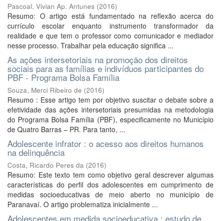
Pascoal, Vivian Ap. Antunes
(
2016
)
Resumo: O artigo está fundamentado na reflexão acerca do
currículo escolar enquanto instrumento transformador da
realidade e que tem o professor como comunicador e mediador
nesse processo. Trabalhar pela educação significa ...
As ações intersetoriais na promoção dos direitos
sociais para as famílias e indivíduos participantes do
PBF - Programa Bolsa Família
Souza, Merci Ribeiro de
(
2016
)
Resumo : Esse artigo tem por objetivo suscitar o debate sobre a
efetividade das ações intersetoriais presumidas na metodologia
do Programa Bolsa Família (PBF), especificamente no Município
de Quatro Barras – PR. Para tanto, ...
Adolescente infrator : o acesso aos direitos humanos
na delinquência
Costa, Ricardo Peres da
(
2016
)
Resumo: Este texto tem como objetivo geral descrever algumas
características do perfil dos adolescentes em cumprimento de
medidas socioeducativas de meio aberto no município de
Paranavaí. O artigo problematiza inicialmente ...
Adolescentes em medida socioeducativa : estudo de