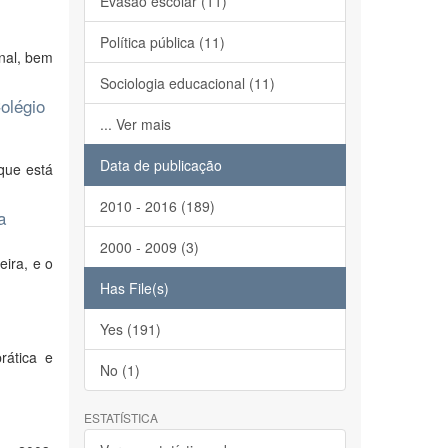
Evasão escolar (11)
Política pública (11)
nal, bem
Sociologia educacional (11)
olégio
... Ver mais
Data de publicação
que está
2010 - 2016 (189)
a
2000 - 2009 (3)
eira, e o
Has File(s)
Yes (191)
rática e
No (1)
ESTATÍSTICA