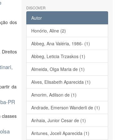
e
DISCOVER
Autor
ração dos
Honório, Aline (2)
Abbeg, Ana Valéria, 1986- (1)
Direitos
Abbeg, Leticia Trzaskos (1)
inari,
Almeida, Olga Maria de (1)
Alves, Elisabeth Aparecida (1)
artir da
Amorim, Adilson de (1)
orba-PR
Andrade, Emerson Wanderli de (1)
m classes
Anhaia, Junior Cesar de (1)
olsa
Antunes, Joceli Aparecida (1)