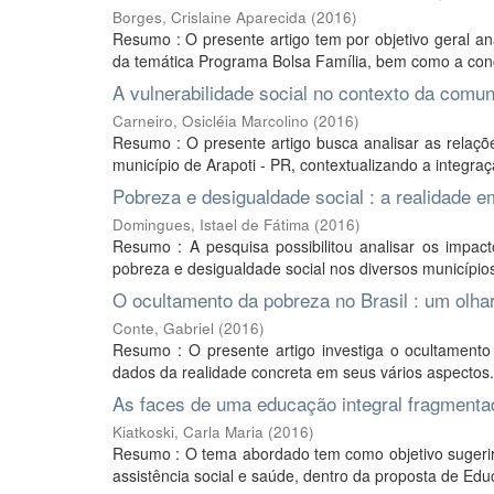
Borges, Crislaine Aparecida
(
2016
)
Resumo : O presente artigo tem por objetivo geral an
da temática Programa Bolsa Família, bem como a con
A vulnerabilidade social no contexto da comu
Carneiro, Osicléia Marcolino
(
2016
)
Resumo : O presente artigo busca analisar as relaçõe
município de Arapoti - PR, contextualizando a integra
Pobreza e desigualdade social : a realidade 
Domingues, Istael de Fátima
(
2016
)
Resumo : A pesquisa possibilitou analisar os impact
pobreza e desigualdade social nos diversos municípios
O ocultamento da pobreza no Brasil : um olhar
Conte, Gabriel
(
2016
)
Resumo : O presente artigo investiga o ocultament
dados da realidade concreta em seus vários aspectos.
As faces de uma educação integral fragmenta
Kiatkoski, Carla Maria
(
2016
)
Resumo : O tema abordado tem como objetivo sugerir u
assistência social e saúde, dentro da proposta de Edu