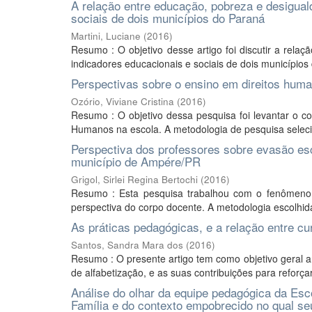
A relação entre educação, pobreza e desiguald
sociais de dois municípios do Paraná
Martini, Luciane
(
2016
)
Resumo : O objetivo desse artigo foi discutir a rela
indicadores educacionais e sociais de dois municípios
Perspectivas sobre o ensino em direitos huma
Ozório, Viviane Cristina
(
2016
)
Resumo : O objetivo dessa pesquisa foi levantar o c
Humanos na escola. A metodologia de pesquisa seleciona
Perspectiva dos professores sobre evasão esc
município de Ampére/PR
Grigol, Sirlei Regina Bertochi
(
2016
)
Resumo : Esta pesquisa trabalhou com o fenômeno 
perspectiva do corpo docente. A metodologia escolhida 
As práticas pedagógicas, e a relação entre 
Santos, Sandra Mara dos
(
2016
)
Resumo : O presente artigo tem como objetivo geral a
de alfabetização, e as suas contribuições para reforça
Análise do olhar da equipe pedagógica da Esc
Família e do contexto empobrecido no qual se