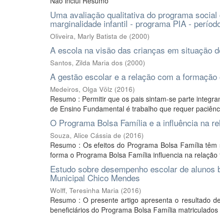
Não inclui Resumo
Uma avaliação qualitativa do programa social 
marginalidade infantil - programa PIA - perío
Oliveira, Marly Batista de
(
2000
)
A escola na visão das crianças em situação d
Santos, Zilda Maria dos
(
2000
)
A gestão escolar e a relação com a formação 
Medeiros, Olga Völz
(
2016
)
Resumo : Permitir que os pais sintam-se parte integra
de Ensino Fundamental é trabalho que requer paciência
O Programa Bolsa Família e a influência na re
Souza, Alice Cássia de
(
2016
)
Resumo : Os efeitos do Programa Bolsa Família têm s
forma o Programa Bolsa Família influencia na relação fam
Estudo sobre desempenho escolar de alunos 
Municipal Chico Mendes
Wolff, Teresinha Maria
(
2016
)
Resumo : O presente artigo apresenta o resultado d
beneficiários do Programa Bolsa Família matriculados