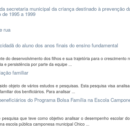
da secretaria municipal da criança destinado à prevenção d
do de 1995 a 1999
e rua
cidadã do aluno dos anos finais do ensino fundamental
nte do desenvolvimento dos filhos e sua trajetória para o crescimento 
 e persistência por parte da equipe ...
lação familiar
ido objeto de vários estudos e pesquisas. Esta pesquisa visa analis
iliar dos benificiários. Para analisar ...
beneficiários do Programa Bolsa Família na Escola Campon
e pesquisa que teve como objetivo analisar o desempenho escolar do
 na escola pública camponesa municipal Chico ...