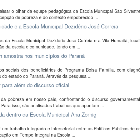
alisar o olhar da equipe pedagógica da Escola Municipal São Silvestr
cepção de pobreza e do contexto empobrecido ...
nidade e a Escola Municipal Dezidério José Correia
s da Escola Municipal Dezidério José Correia e a Vila Humaitá, loca
ção da escola e comunidade, tendo em ...
em amostra nos municípios do Paraná
os sociais dos beneficiários do Programa Bolsa Família, com diagnó
 do estado do Paraná. Através da pesquisa ...
 para além do discurso oficial
o da pobreza em nosso país, confrontando o discurso governamenta
 Para isso, são analisados trabalhos que apontam ...
da dentro da Escola Municipal Ana Zornig
m trabalho integrado e Intersetorial entre as Políticas Públicas de 
cação em Tempo Integral na Escola ...