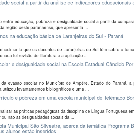
ade social a partir da análise de indicadores educacionais 
ção entre educação, pobreza e desigualdade social a partir da compa
 da região oeste paranaense, que apresenta ...
nos na educação básica de Laranjeiras do Sul - Paraná
onhecimento que os docentes de Laranjeiras do Sul têm sobre o tema 
da foi revisão de literatura e a aplicação ...
olar e desigualdade social na Escola Estadual Cândido Port
da evasão escolar no Município de Ampére, Estado do Paraná, a p
utilizou levantamentos bibliográficos e uma ...
currículo e pobreza em uma escola municipal de Telêmaco B
nalisar as práticas pedagógicas da disciplina de Língua Portuguesa e
r ou não as desigualdades sociais da ...
ola Municipal São Silvestre, acerca da temática Programa B
us alunos estão inseridos