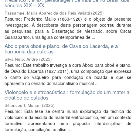
séculos XIX – XX
Passamae, Maria Aparecida dos Reis Valiatti
(
2025
)
Resumo: Frederico Mallio (1863-1926) é o objeto da presente
investigação. A descoberta deste personagem ocorreu durante
as pesquisas, para a Dissertação de Mestrado, sobre Oscar
Guanabarino, uma figura contemporânea de ...
Aboio para oboé e piano, de Osvaldo Lacerda, e a
harmonia das esferas
Silva Neto, André
(
2025
)
Resumo: Este trabalho investiga a obra Aboio para oboé e piano,
de Osvaldo Lacerda (1927 2011), uma composição que expressa
o canto do vaqueiro para condução da boiada e que se
apresenta no cenário do nacionalismo musical ...
Violoncelo e eletroacústica : formulação de um material
didático de estudos
Bittencourt, Monan
(
2025
)
Resumo: Esta tese se centra numa exploração da técnica do
violoncelo e da escuta do material eletroacústico, em um contexto
formativo, apresentando uma proposta interdisciplinar de
formulação, compilação, análise ...