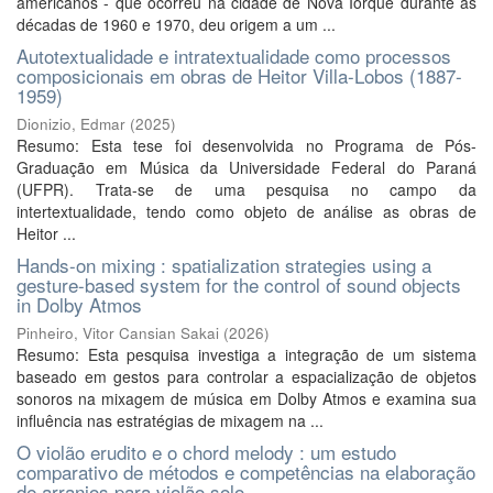
americanos - que ocorreu na cidade de Nova Iorque durante as
décadas de 1960 e 1970, deu origem a um ...
Autotextualidade e intratextualidade como processos
composicionais em obras de Heitor Villa-Lobos (1887-
1959)
Dionizio, Edmar
(
2025
)
Resumo: Esta tese foi desenvolvida no Programa de Pós-
Graduação em Música da Universidade Federal do Paraná
(UFPR). Trata-se de uma pesquisa no campo da
intertextualidade, tendo como objeto de análise as obras de
Heitor ...
Hands-on mixing : spatialization strategies using a
gesture-based system for the control of sound objects
in Dolby Atmos
Pinheiro, Vitor Cansian Sakai
(
2026
)
Resumo: Esta pesquisa investiga a integração de um sistema
baseado em gestos para controlar a espacialização de objetos
sonoros na mixagem de música em Dolby Atmos e examina sua
influência nas estratégias de mixagem na ...
O violão erudito e o chord melody : um estudo
comparativo de métodos e competências na elaboração
de arranjos para violão solo