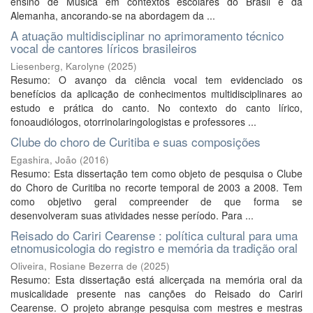
ensino de Música em contextos escolares do Brasil e da
Alemanha, ancorando-se na abordagem da ...
A atuação multidisciplinar no aprimoramento técnico
vocal de cantores líricos brasileiros
Liesenberg, Karolyne
(
2025
)
Resumo: O avanço da ciência vocal tem evidenciado os
benefícios da aplicação de conhecimentos multidisciplinares ao
estudo e prática do canto. No contexto do canto lírico,
fonoaudiólogos, otorrinolaringologistas e professores ...
Clube do choro de Curitiba e suas composições
Egashira, João
(
2016
)
Resumo: Esta dissertação tem como objeto de pesquisa o Clube
do Choro de Curitiba no recorte temporal de 2003 a 2008. Tem
como objetivo geral compreender de que forma se
desenvolveram suas atividades nesse período. Para ...
Reisado do Cariri Cearense : política cultural para uma
etnomusicologia do registro e memória da tradição oral
Oliveira, Rosiane Bezerra de
(
2025
)
Resumo: Esta dissertação está alicerçada na memória oral da
musicalidade presente nas canções do Reisado do Cariri
Cearense. O projeto abrange pesquisa com mestres e mestras