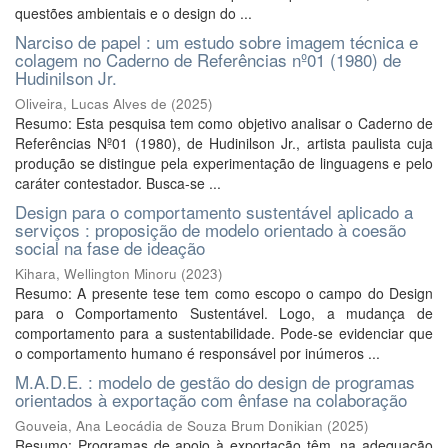
questões ambientais e o design do ...
Narciso de papel : um estudo sobre imagem técnica e
colagem no Caderno de Referências nº01 (1980) de
Hudinilson Jr.
Oliveira, Lucas Alves de
(
2025
)
Resumo: Esta pesquisa tem como objetivo analisar o Caderno de
Referências Nº01 (1980), de Hudinilson Jr., artista paulista cuja
produção se distingue pela experimentação de linguagens e pelo
caráter contestador. Busca-se ...
Design para o comportamento sustentável aplicado a
serviços : proposição de modelo orientado à coesão
social na fase de ideação
Kihara, Wellington Minoru
(
2023
)
Resumo: A presente tese tem como escopo o campo do Design
para o Comportamento Sustentável. Logo, a mudança de
comportamento para a sustentabilidade. Pode-se evidenciar que
o comportamento humano é responsável por inúmeros ...
M.A.D.E. : modelo de gestão do design de programas
orientados à exportação com ênfase na colaboração
Gouveia, Ana Leocádia de Souza Brum Donikian
(
2025
)
Resumo: Programas de apoio à exportação têm, na adequação