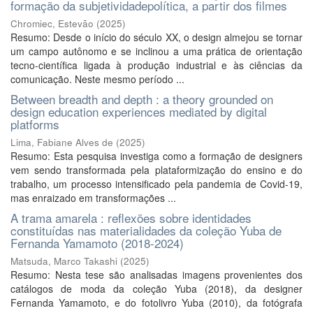
formação da subjetividadepolítica, a partir dos filmes
Chromiec, Estevão
(
2025
)
Resumo: Desde o início do século XX, o design almejou se tornar
um campo autônomo e se inclinou a uma prática de orientação
tecno-científica ligada à produção industrial e às ciências da
comunicação. Neste mesmo período ...
Between breadth and depth : a theory grounded on
design education experiences mediated by digital
platforms
Lima, Fabiane Alves de
(
2025
)
Resumo: Esta pesquisa investiga como a formação de designers
vem sendo transformada pela plataformização do ensino e do
trabalho, um processo intensificado pela pandemia de Covid-19,
mas enraizado em transformações ...
A trama amarela : reflexões sobre identidades
constituídas nas materialidades da coleção Yuba de
Fernanda Yamamoto (2018-2024)
Matsuda, Marco Takashi
(
2025
)
Resumo: Nesta tese são analisadas imagens provenientes dos
catálogos de moda da coleção Yuba (2018), da designer
Fernanda Yamamoto, e do fotolivro Yuba (2010), da fotógrafa