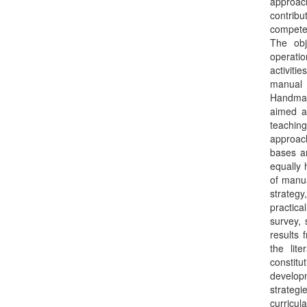
approac
contribu
competen
The obj
operati
activiti
manual 
Handmad
aimed at
teachin
approach
bases a
equally 
of manua
strategy
practica
survey, 
results 
the lit
constit
develop
strateg
curricul