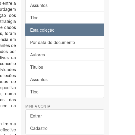
s entre a
Assuntos
bordagem
ção dos
Tipo
tratégia
de dados
Esta coleção
os, foram
iência em
Por data do documento
dantes de
sados por
Autores
tivos da
conceito
Títulos
ividades
eflexões
Assuntos
ados de
spectiva
Tipo
is, numa
des das
âneo na
MINHA CONTA
Entrar
gn from a
Cadastro
eflective