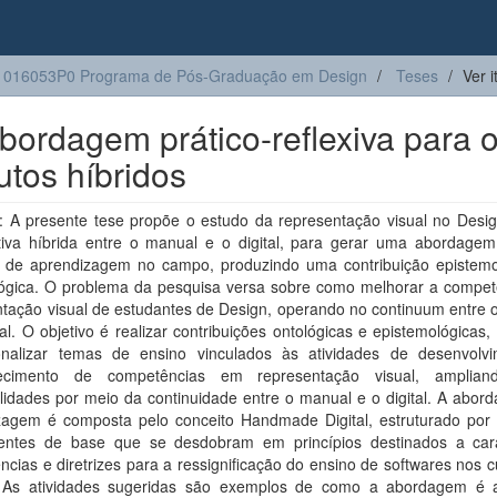
1016053P0 Programa de Pós-Graduação em Design
Teses
Ver 
bordagem prático-reflexiva para 
utos híbridos
 A presente tese propõe o estudo da representação visual no Desig
tiva híbrida entre o manual e o digital, para gerar uma abordagem 
va de aprendizagem no campo, produzindo uma contribuição epistemo
ógica. O problema da pesquisa versa sobre como melhorar a compet
ntação visual de estudantes de Design, operando no continuum entre 
tal. O objetivo é realizar contribuições ontológicas e epistemológicas,
onalizar temas de ensino vinculados às atividades de desenvolv
ecimento de competências em representação visual, amplian
lidades por meio da continuidade entre o manual e o digital. A abor
zagem é composta pelo conceito Handmade Digital, estruturado por
ntes de base que se desdobram em princípios destinados a cara
cias e diretrizes para a ressignificação do ensino de softwares nos 
 As atividades sugeridas são exemplos de como a abordagem é a