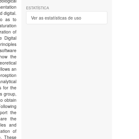
ological
sentation
ESTATÍSTICA
 digital.
Ver as estatísticas de uso
so as to
turation
ration of
 Digital
inciples
software
 how the
eoretical
llows an
erception
nalytical
s for the
us group,
to obtain
Following
port the
 are the
ples and
ation of
ce. These