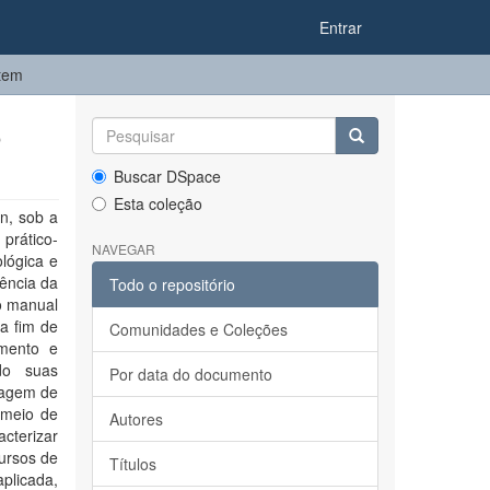
Entrar
item
o
Buscar DSpace
Esta coleção
n, sob a
prático-
NAVEGAR
lógica e
ência da
Todo o repositório
o manual
 a fim de
Comunidades e Coleções
imento e
do suas
Por data do documento
dagem de
 meio de
Autores
cterizar
cursos de
Títulos
plicada,