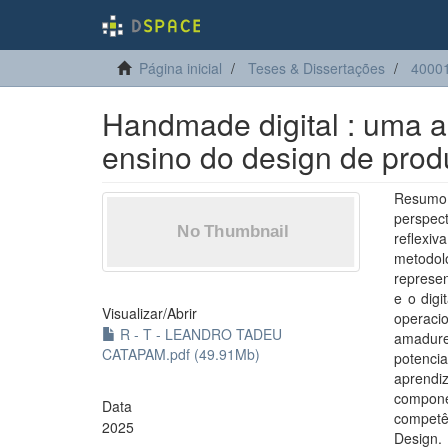
Página inicial
Teses & Dissertações
4000
Handmade digital : uma a
ensino do design de prod
Resumo:
perspec
reflexi
metodol
represe
e o digi
Visualizar/
Abrir
operaci
R - T - LEANDRO TADEU
amadur
CATAPAM.pdf (49.91Mb)
potencia
aprendi
compone
Data
competên
2025
Design.