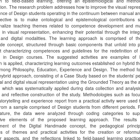
h to field-based learning, offering an epistemological and method
tion. The research problem addresses how to improve the visual repre
ce of Design students operating in the continuum between manual and
ective is to make ontological and epistemological contributions 
onalize teaching themes related to competence development and ma
es in visual representation, enhancing their potential through the integ
and digital modalities. The learning approach is comprised of the
e concept, structured through basic components that unfold into pr
 characterizing competences and guidelines for the redefinition of 
g in Design courses. The suggested activities are examples of
 is applied, characterizing learning outcomes established on hybrid th
mong Philosophy, Education, Experience and Design. The method fo
hybrid approach, consisting of a Case Study based on the students' p
l and digital visual representation using the Grounded Theory as the a
, which was systematically applied during data collection and analysi
l and reflective construction of the study. Methodologies such as foc
storytelling and experience report from a practical activity were used 
from a sample comprised of Design students from different periods. 
erature, the data were analyzed through coding categories to sup
utive elements of the proposed learning approach. The results
ment of the Digital Handmade concept, the pedagogical princi
ies of themes and practical activities for the creation or reformul
ar aspects, and the reflections linked to field-based learning practi