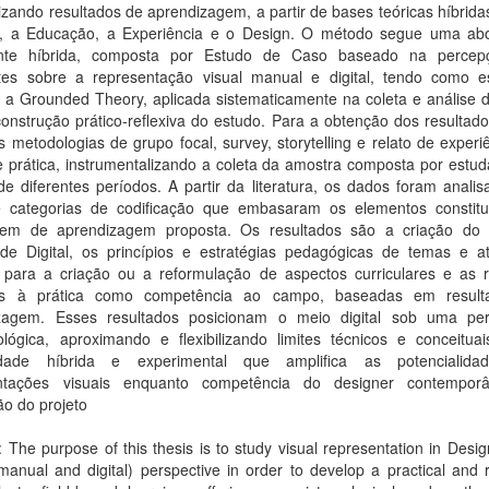
izando resultados de aprendizagem, a partir de bases teóricas híbrida
ia, a Educação, a Experiência e o Design. O método segue uma a
ente híbrida, composta por Estudo de Caso baseado na percep
tes sobre a representação visual manual e digital, tendo como es
a a Grounded Theory, aplicada sistematicamente na coleta e análise 
onstrução prático-reflexiva do estudo. Para a obtenção dos resultad
as metodologias de grupo focal, survey, storytelling e relato de exper
e prática, instrumentalizando a coleta da amostra composta por estu
e diferentes períodos. A partir da literatura, os dados foram anali
 categorias de codificação que embasaram os elementos constitu
em de aprendizagem proposta. Os resultados são a criação do 
e Digital, os princípios e estratégias pedagógicas de temas e at
s para a criação ou a reformulação de aspectos curriculares e as r
das à prática como competência ao campo, baseadas em result
zagem. Esses resultados posicionam o meio digital sob uma per
ológica, aproximando e flexibilizando limites técnicos e conceitua
uidade híbrida e experimental que amplifica as potencialida
entações visuais enquanto competência do designer contempor
ão do projeto
: The purpose of this thesis is to study visual representation in Desi
manual and digital) perspective in order to develop a practical and r