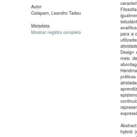
caracter
Autor
Filosof
Catapam, Leandro Tadeu
igualm
estudan
Metadata
analític
Mostrar registro completo
para a c
utilizad
atividad
Design d
meio de
abordag
Handmad
prática
atrela
aprendi
epistem
contin
repres
express
Abstract
hybrid (