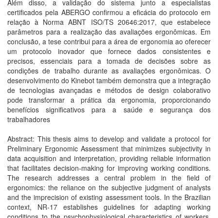
Além disso, a validação do sistema junto a especialistas
certificados pela ABERGO confirmou a eficácia do protocolo em
relação à Norma ABNT ISO/TS 20646:2017, que estabelece
parâmetros para a realização das avaliações ergonômicas. Em
conclusão, a tese contribui para a área de ergonomia ao oferecer
um protocolo inovador que fornece dados consistentes e
precisos, essenciais para a tomada de decisões sobre as
condições de trabalho durante as avaliações ergonômicas. O
desenvolvimento do Kinebot também demonstra que a integração
de tecnologias avançadas e métodos de design colaborativo
pode transformar a prática da ergonomia, proporcionando
benefícios significativos para a saúde e segurança dos
trabalhadores
Abstract: This thesis aims to develop and validate a protocol for
Preliminary Ergonomic Assessment that minimizes subjectivity in
data acquisition and interpretation, providing reliable information
that facilitates decision-making for improving working conditions.
The research addresses a central problem in the field of
ergonomics: the reliance on the subjective judgment of analysts
and the imprecision of existing assessment tools. In the Brazilian
context, NR-17 establishes guidelines for adapting working
conditions to the psychophysiological characteristics of workers.