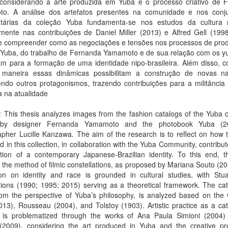
 considerando a arte produzida em Yuba e o processo criativo de 
o. A análise dos artefatos presentes na comunidade e nos conj
tárias da coleção Yuba fundamenta-se nos estudos da cultura m
mente nas contribuições de Daniel Miller (2013) e Alfred Gell (1998
e compreender como as negociações e tensões nos processos de pro
 Yuba, do trabalho de Fernanda Yamamoto e de sua relação com os y
m para a formação de uma identidade nipo-brasileira. Além disso, co
maneira essas dinâmicas possibilitam a construção de novas nar
do outros protagonismos, trazendo contribuições para a militância a
ra na atualidade
: This thesis analyzes images from the fashion catalogs of the Yuba c
 by designer Fernanda Yamamoto and the photobook Yuba (2
pher Lucille Kanzawa. The aim of the research is to reflect on how 
 in this collection, in collaboration with the Yuba Community, contribut
ction of a contemporary Japanese-Brazilian identity. To this end, t
the method of filmic constellations, as proposed by Mariana Souto (2
on on identity and race is grounded in cultural studies, with Stuar
tions (1990; 1995; 2015) serving as a theoretical framework. The ca
rom the perspective of Yuba’s philosophy, is analyzed based on the 
13), Rousseau (2004), and Tolstoy (1903). Artistic practice as a ca
s is problematized through the works of Ana Paula Simioni (2004)
(2009), considering the art produced in Yuba and the creative pr