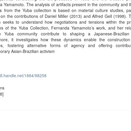
 Yamamoto. The analysis of artifacts present in the community and t
 from the Yuba collection is based on material culture studies, par
on the contributions of Daniel Miller (2013) and Alfred Gell (1998). 
h seeks to understand how negotiations and tensions within the pr
es of the Yuba Collection, Fernanda Yamamoto’s work, and her rela
e Yuba community contribute to shaping a Japanese-Brazilian i
more, it investigates how these dynamics enable the constructio
ves, fostering alternative forms of agency and offering contribu
rary Asian-Brazilian activism
hdl.handle.net/1884/98258
ons
8]