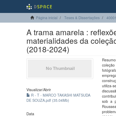
Página inicial
Teses & Dissertações
4000
A trama amarela : reflexõ
materialidades da coleç
(2018-2024)
Resumo:
coleção
fotógra
emprega
constru
utiliza-
Visualizar/
Abrir
discuss
R - T - MARCO TAKASHI MATSUDA
contribu
DE SOUZA.pdf (35.04Mb)
sob a p
Roussea
problem
Data