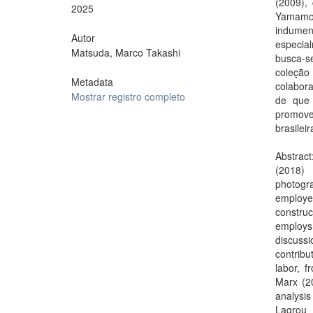
(2009),
2025
Yamamot
indumen
Autor
especial
Matsuda, Marco Takashi
busca-s
coleção
Metadata
colabora
Mostrar registro completo
de que 
promoven
brasilei
Abstract
(2018)
photogra
employed
constru
employs 
discussi
contribu
labor, f
Marx (20
analysi
Lagrou 