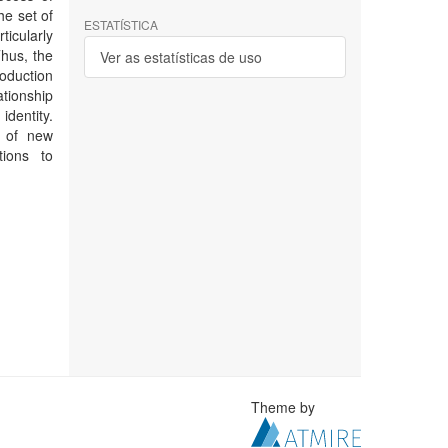
he set of
ESTATÍSTICA
ticularly
Thus, the
Ver as estatísticas de uso
oduction
tionship
dentity.
n of new
tions to
Theme by