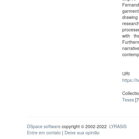
Fernanda
garments
drawing 
researc
process
with th
Further
narrati
contempo
URI
https://
Collecti
Teses
[7
DSpace software
copyright © 2002-2022
LYRASIS
Entre em contato
|
Deixe sua opinião