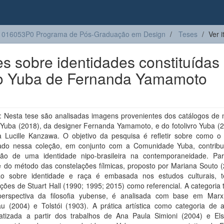
1016053P0 Programa de Pós-Graduação em Design
Teses
Ver 
es sobre identidades constituídas
ão Yuba de Fernanda Yamamoto
 Nesta tese são analisadas imagens provenientes dos catálogos de
 Yuba (2018), da designer Fernanda Yamamoto, e do fotolivro Yuba (2
fa Lucille Kanzawa. O objetivo da pesquisa é refletir sobre como o 
do nessa coleção, em conjunto com a Comunidade Yuba, contribu
ção de uma identidade nipo-brasileira na contemporaneidade. Par
se do método das constelações fílmicas, proposto por Mariana Souto 
ão sobre identidade e raça é embasada nos estudos culturais, 
ições de Stuart Hall (1990; 1995; 2015) como referencial. A categoria 
erspectiva da filosofia yubense, é analisada com base em Marx
u (2004) e Tolstói (1903). A prática artística como categoria de a
atizada a partir dos trabalhos de Ana Paula Simioni (2004) e El