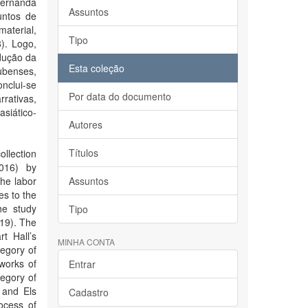
Fernanda
Assuntos
untos de
aterial,
Tipo
). Logo,
dução da
Esta coleção
ubenses,
nclui-se
Por data do documento
rativas,
siático-
Autores
Títulos
ollection
016) by
the labor
Assuntos
es to the
he study
Tipo
019). The
t Hall’s
MINHA CONTA
tegory of
works of
Entrar
tegory of
 and Els
Cadastro
ocess of