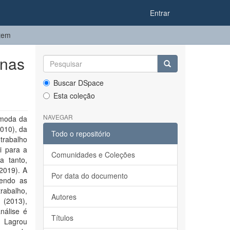
Entrar
item
 nas
Buscar DSpace
Esta coleção
NAVEGAR
 moda da
010), da
Todo o repositório
trabalho
i para a
Comunidades e Coleções
a tanto,
(2019). A
Por data do documento
tendo as
trabalho,
Autores
 (2013),
nálise é
Títulos
s Lagrou