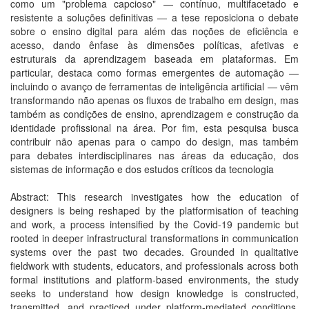
como um "problema capcioso" — contínuo, multifacetado e
resistente a soluções definitivas — a tese reposiciona o debate
sobre o ensino digital para além das noções de eficiência e
acesso, dando ênfase às dimensões políticas, afetivas e
estruturais da aprendizagem baseada em plataformas. Em
particular, destaca como formas emergentes de automação —
incluindo o avanço de ferramentas de inteligência artificial — vêm
transformando não apenas os fluxos de trabalho em design, mas
também as condições de ensino, aprendizagem e construção da
identidade profissional na área. Por fim, esta pesquisa busca
contribuir não apenas para o campo do design, mas também
para debates interdisciplinares nas áreas da educação, dos
sistemas de informação e dos estudos críticos da tecnologia
Abstract: This research investigates how the education of
designers is being reshaped by the platformisation of teaching
and work, a process intensified by the Covid-19 pandemic but
rooted in deeper infrastructural transformations in communication
systems over the past two decades. Grounded in qualitative
fieldwork with students, educators, and professionals across both
formal institutions and platform-based environments, the study
seeks to understand how design knowledge is constructed,
transmitted, and practiced under platform-mediated conditions.