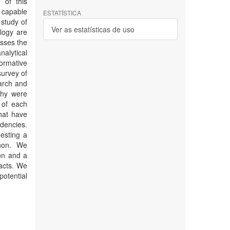
 of this
h capable
ESTATÍSTICA
 study of
Ver as estatísticas de uso
logy are
esses the
nalytical
formative
survey of
earch and
phy were
g of each
that have
ndencies.
esting a
enon. We
ion and a
facts. We
otential