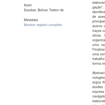
elabora
Autor
gação",
Escobar, Bolívar Teston de
identifi
de aces
Metadata
princip
Mostrar registro completo
acervo 
traços c
obras. 
organiz
uma nar
Finaliz
uma con
trabalh
forma r
Abstract
nologies
argue th
studies
express 
navigati
elaborat