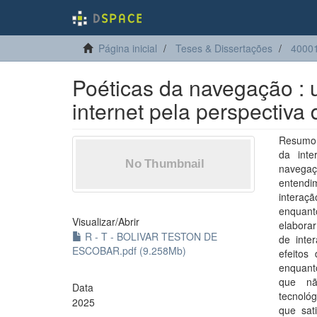
Página inicial
Teses & Dissertações
4000
Poéticas da navegação : u
internet pela perspectiva
Resumo: 
da inte
navegaç
entendi
interaç
enquant
Visualizar/
Abrir
elaborar
R - T - BOLIVAR TESTON DE
de inte
ESCOBAR.pdf (9.258Mb)
efeitos
enquant
que nã
Data
tecnoló
2025
que sat