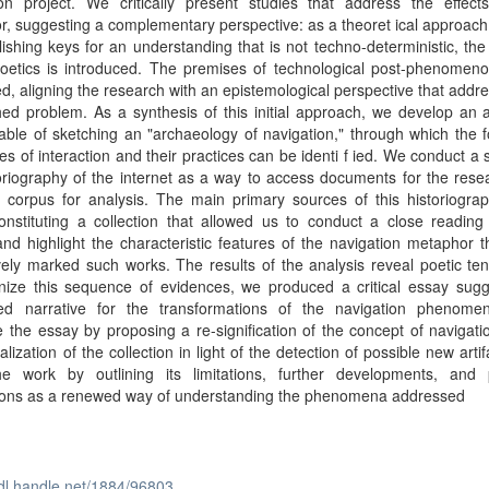
ion project. We critically present studies that address the effects
, suggesting a complementary perspective: as a theoret ical approac
lishing keys for an understanding that is not techno-deterministic, the
oetics is introduced. The premises of technological post-phenomeno
d, aligning the research with an epistemological perspective that addr
hed problem. As a synthesis of this initial approach, we develop an a
able of sketching an "archaeology of navigation," through which the 
es of interaction and their practices can be identi f ied. We conduct a 
oriography of the internet as a way to access documents for the res
a corpus for analysis. The main primary sources of this historiogra
constituting a collection that allowed us to conduct a close readin
 and highlight the characteristic features of the navigation metaphor 
vely marked such works. The results of the analysis reveal poetic te
nize this sequence of evidences, we produced a critical essay sugg
zed narrative for the transformations of the navigation phenom
 the essay by proposing a re-signification of the concept of navigat
alization of the collection in light of the detection of possible new arti
he work by outlining its limitations, further developments, and p
tions as a renewed way of understanding the phenomena addressed
hdl.handle.net/1884/96803