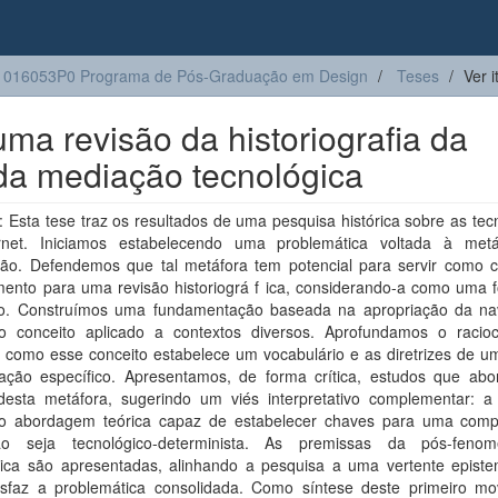
1016053P0 Programa de Pós-Graduação em Design
Teses
Ver 
ma revisão da historiografia da
 da mediação tecnológica
Esta tese traz os resultados de uma pesquisa histórica sobre as tec
rnet. Iniciamos estabelecendo uma problemática voltada à met
ão. Defendemos que tal metáfora tem potencial para servir como 
mento para uma revisão historiográ f ica, considerando-a como uma 
ão. Construímos uma fundamentação baseada na apropriação da n
o conceito aplicado a contextos diversos. Aprofundamos o racioc
 como esse conceito estabelece um vocabulário e as diretrizes de um
ração específico. Apresentamos, de forma crítica, estudos que ab
 desta metáfora, sugerindo um viés interpretativo complementar: a 
o abordagem teórica capaz de estabelecer chaves para uma com
o seja tecnológico-determinista. As premissas da pós-fenome
gica são apresentadas, alinhando a pesquisa a uma vertente episte
isfaz a problemática consolidada. Como síntese deste primeiro mo