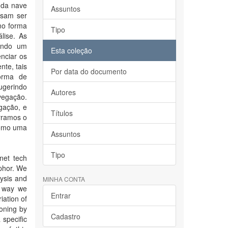
 da nave
Assuntos
ssam ser
mo forma
Tipo
lise. As
uindo um
Esta coleção
nciar os
nte, tais
Por data do documento
forma de
ugerindo
Autores
vegação.
gação, e
Títulos
rramos o
como uma
Assuntos
Tipo
rnet tech
aphor. We
lysis and
MINHA CONTA
e way we
Entrar
iation of
oning by
Cadastro
 specific