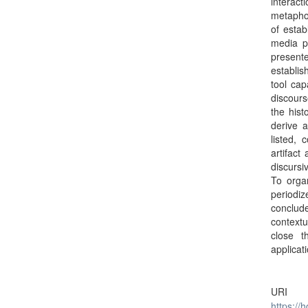
interact
metaphor
of estab
media p
presente
establis
tool cap
discours
the hist
derive 
listed, 
artifact
discursi
To orga
periodi
conclude
contextu
close t
applica
URI
https://