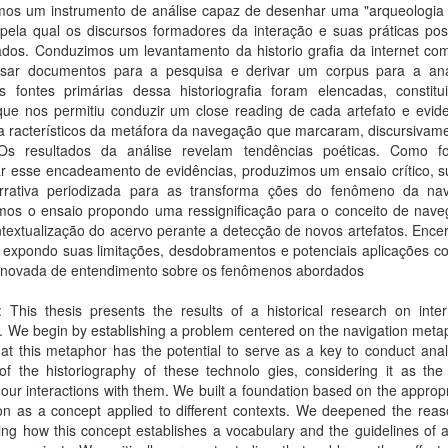
mos um instrumento de análise capaz de desenhar uma "arqueologia
 pela qual os discursos formadores da interação e suas práticas po
cados. Conduzimos um levantamento da historio grafia da internet co
sar documentos para a pesquisa e derivar um corpus para a aná
ais fontes primárias dessa historiografia foram elencadas, constit
que nos permitiu conduzir um close reading de cada artefato e evide
a racterísticos da metáfora da navegação que marcaram, discursivame
Os resultados da análise revelam tendências poéticas. Como 
ar esse encadeamento de evidências, produzimos um ensaio crítico, s
rativa periodizada para as transforma ções do fenômeno da na
amos o ensaio propondo uma ressignificação para o conceito de nave
textualização do acervo perante a detecção de novos artefatos. Ence
o expondo suas limitações, desdobramentos e potenciais aplicações 
enovada de entendimento sobre os fenômenos abordados
: This thesis presents the results of a historical research on inte
. We begin by establishing a problem centered on the navigation met
at this metaphor has the potential to serve as a key to conduct ana
 of the historiography of these technolo gies, considering it as th
our interactions with them. We built a foundation based on the appropr
on as a concept applied to different contexts. We deepened the reas
ing how this concept establishes a vocabulary and the guidelines of a