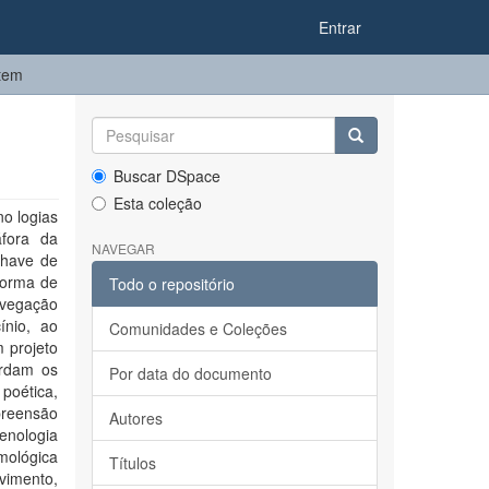
Entrar
item
Buscar DSpace
Esta coleção
no logias
áfora da
NAVEGAR
chave de
forma de
Todo o repositório
avegação
ínio, ao
Comunidades e Coleções
 projeto
ordam os
Por data do documento
poética,
preensão
Autores
nologia
mológica
Títulos
vimento,