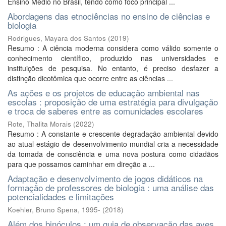
Ensino Médio no Brasil, tendo como foco principal ...
Abordagens das etnociências no ensino de ciências e
biologia
Rodrigues, Mayara dos Santos
(
2019
)
Resumo : A ciência moderna considera como válido somente o
conhecimento científico, produzido nas universidades e
instituições de pesquisa. No entanto, é preciso desfazer a
distinção dicotômica que ocorre entre as ciências ...
As ações e os projetos de educação ambiental nas
escolas : proposição de uma estratégia para divulgação
e troca de saberes entre as comunidades escolares
Rote, Thalita Morais
(
2022
)
Resumo : A constante e crescente degradação ambiental devido
ao atual estágio de desenvolvimento mundial cria a necessidade
da tomada de consciência e uma nova postura como cidadãos
para que possamos caminhar em direção a ...
Adaptação e desenvolvimento de jogos didáticos na
formação de professores de biologia : uma análise das
potencialidades e limitações
Koehler, Bruno Spena, 1995-
(
2018
)
Além dos binóculos : um guia de observação das aves