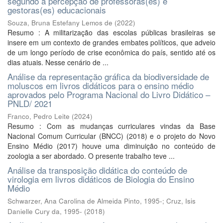
segundo a percepção de professoras(es) e
gestoras(es) educacionais
Souza, Bruna Estefany Lemos de
(
2022
)
Resumo : A militarização das escolas públicas brasileiras se
insere em um contexto de grandes embates políticos, que adveio
de um longo período de crise econômica do país, sentido até os
dias atuais. Nesse cenário de ...
Análise da representação gráfica da biodiversidade de
moluscos em livros didáticos para o ensino médio
aprovados pelo Programa Nacional do Livro Didático –
PNLD/ 2021
Franco, Pedro Leite
(
2024
)
Resumo : Com as mudanças curriculares vindas da Base
Nacional Comum Curricular (BNCC) (2018) e o projeto do Novo
Ensino Médio (2017) houve uma diminuição no conteúdo de
zoologia a ser abordado. O presente trabalho teve ...
Análise da transposição didática do conteúdo de
virologia em livros didáticos de Biologia do Ensino
Médio
Schwarzer, Ana Carolina de Almeida Pinto, 1995-
;
Cruz, Isis
Danielle Cury da, 1995-
(
2018
)