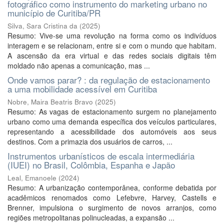
fotográfico como instrumento do marketing urbano no
município de Curitiba/PR
Silva, Sara Cristina da
(
2025
)
Resumo: Vive-se uma revolução na forma como os indivíduos
interagem e se relacionam, entre si e com o mundo que habitam.
A ascensão da era virtual e das redes sociais digitais têm
moldado não apenas a comunicação, mas ...
Onde vamos parar? : da regulação de estacionamento
a uma mobilidade acessível em Curitiba
Nobre, Maira Beatris Bravo
(
2025
)
Resumo: As vagas de estacionamento surgem no planejamento
urbano como uma demanda específica dos veículos particulares,
representando a acessibilidade dos automóveis aos seus
destinos. Com a primazia dos usuários de carros, ...
Instrumentos urbanísticos de escala intermediária
(IUEI) no Brasil, Colômbia, Espanha e Japão
Leal, Emanoele
(
2024
)
Resumo: A urbanização contemporânea, conforme debatida por
acadêmicos renomados como Lefebvre, Harvey, Castells e
Brenner, impulsiona o surgimento de novos arranjos, como
regiões metropolitanas polinucleadas, a expansão ...