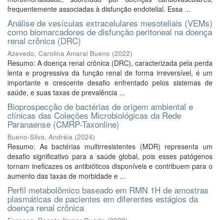
frequentemente associadas à disfunção endotelial. Essa ...
Análise de vesículas extracelulares mesoteliais (VEMs)
como biomarcadores de disfunção peritoneal na doença
renal crônica (DRC)
Azevedo, Carolina Amaral Bueno
(
2022
)
Resumo: A doença renal crônica (DRC), caracterizada pela perda
lenta e progressiva da função renal de forma irreversível, é um
importante e crescente desafio enfrentado pelos sistemas de
saúde, e suas taxas de prevalência ...
Bioprospecçâo de bactérias de origem ambiental e
clínicas das Coleções Microbiológicas da Rede
Paranaense (CMRP-Taxonline)
Bueno-Silva, Andréia
(
2024
)
Resumo: As bactérias multirresistentes (MDR) representa um
desafio significativo para a saúde global, pois esses patógenos
tornam ineficazes os antibióticos disponíveis e contribuem para o
aumento das taxas de morbidade e ...
Perfil metabolômico baseado em RMN 1H de amostras
plasmáticas de pacientes em diferentes estágios da
doença renal crônica