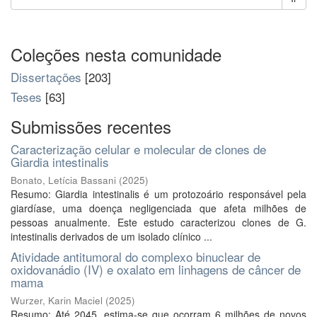
Coleções nesta comunidade
Dissertações
[203]
Teses
[63]
Submissões recentes
Caracterização celular e molecular de clones de
Giardia intestinalis
Bonato, Letícia Bassani
(
2025
)
Resumo: Giardia intestinalis é um protozoário responsável pela
giardíase, uma doença negligenciada que afeta milhões de
pessoas anualmente. Este estudo caracterizou clones de G.
intestinalis derivados de um isolado clínico ...
Atividade antitumoral do complexo binuclear de
oxidovanádio (IV) e oxalato em linhagens de câncer de
mama
Wurzer, Karin Maciel
(
2025
)
Resumo: Até 2045, estima-se que ocorram 6 milhões de novos