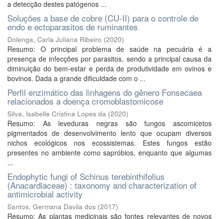
a detecção destes patógenos ...
Soluções a base de cobre (CU-II) para o controle de
endo e ectoparasitos de ruminantes
Dolenga, Carla Juliana Ribeiro
(
2020
)
Resumo: O principal problema de saúde na pecuária é a
presença de infecções por parasitos, sendo a principal causa da
diminuição do bem-estar e perda de produtividade em ovinos e
bovinos. Dada a grande dificuldade com o ...
Perfil enzimático das linhagens do gênero Fonsecaea
relacionados a doença cromoblastomicose
Silva, Isabelle Cristina Lopes da
(
2020
)
Resumo: As leveduras negras são fungos ascomicetos
pigmentados de desenvolvimento lento que ocupam diversos
nichos ecológicos nos ecossistemas. Estes fungos estão
presentes no ambiente como sapróbios, enquanto que algumas
...
Endophytic fungi of Schinus terebinthifolius
(Anacardiaceae) : taxonomy and characterization of
antimicrobial activity
Santos, Germana Davila dos
(
2017
)
Resumo: As plantas medicinais são fontes relevantes de novos