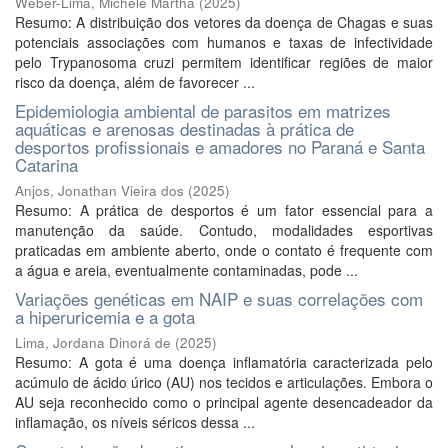
Weber-Lima, Michele Martha
(
2025
)
Resumo: A distribuição dos vetores da doença de Chagas e suas
potenciais associações com humanos e taxas de infectividade
pelo Trypanosoma cruzi permitem identificar regiões de maior
risco da doença, além de favorecer ...
Epidemiologia ambiental de parasitos em matrizes
aquáticas e arenosas destinadas à prática de
desportos profissionais e amadores no Paraná e Santa
Catarina
Anjos, Jonathan Vieira dos
(
2025
)
Resumo: A prática de desportos é um fator essencial para a
manutenção da saúde. Contudo, modalidades esportivas
praticadas em ambiente aberto, onde o contato é frequente com
a água e areia, eventualmente contaminadas, pode ...
Variações genéticas em NAIP e suas correlações com
a hiperuricemia e a gota
Lima, Jordana Dinorá de
(
2025
)
Resumo: A gota é uma doença inflamatória caracterizada pelo
acúmulo de ácido úrico (AU) nos tecidos e articulações. Embora o
AU seja reconhecido como o principal agente desencadeador da
inflamação, os níveis séricos dessa ...