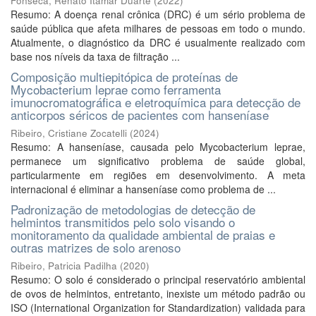
Fonseca, Renato Itamar Duarte
(
2022
)
Resumo: A doença renal crônica (DRC) é um sério problema de
saúde pública que afeta milhares de pessoas em todo o mundo.
Atualmente, o diagnóstico da DRC é usualmente realizado com
base nos níveis da taxa de filtração ...
Composição multiepitópica de proteínas de
Mycobacterium leprae como ferramenta
imunocromatográfica e eletroquímica para detecção de
anticorpos séricos de pacientes com hanseníase
Ribeiro, Cristiane Zocatelli
(
2024
)
Resumo: A hanseníase, causada pelo Mycobacterium leprae,
permanece um significativo problema de saúde global,
particularmente em regiões em desenvolvimento. A meta
internacional é eliminar a hanseníase como problema de ...
Padronização de metodologias de detecção de
helmintos transmitidos pelo solo visando o
monitoramento da qualidade ambiental de praias e
outras matrizes de solo arenoso
Ribeiro, Patricia Padilha
(
2020
)
Resumo: O solo é considerado o principal reservatório ambiental
de ovos de helmintos, entretanto, inexiste um método padrão ou
ISO (International Organization for Standardization) validada para