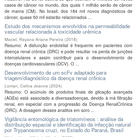
casos de câncer no mundo, dos quais 1 milhão serão de câncer
de mama (CM). No brasil, dos 184 mil novos diagnósticos de
câncer, quase 50 mil estarão relacionados ...
Estudo dos mecanismos envolvidos na permeabilidade
vascular relacionada à toxicidade urêmica
Maciel, Rayana Ariane Pereira
(
2018
)
Resumo: A disfunção endotelial é frequente em pacientes com
doença renal crônica (DRC) e pode resultar na perda de junções
intercelulares e assim contribuir para o desenvolvimento de
doenças cardiovasculares (DCV). O ...
Desenvolvimento de um scFv adaptado para
triagem/diagnóstico da doença renal crônica
Loman, Celina Jeanne
(
2024
)
Resumo: O acúmulo de produtos finais de glicação avançada
(AGEs) está associado a diversasdoenças, devido à má filtração
renal, em especial com a progressão da Doença RenalCrônica
(DRC). A dosagem desses analitos em soro ...
Vigilância entomológica de triatomíneos : análise da
distribuição espacial e identificação da infecção natural
por Trypanosoma cruzi, no Estado do Paraná, Brasil