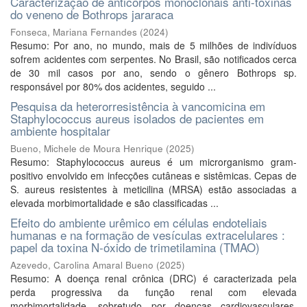
Caracterização de anticorpos monoclonais anti-toxinas
do veneno de Bothrops jararaca
Fonseca, Mariana Fernandes
(
2024
)
Resumo: Por ano, no mundo, mais de 5 milhões de indivíduos
sofrem acidentes com serpentes. No Brasil, são notificados cerca
de 30 mil casos por ano, sendo o gênero Bothrops sp.
responsável por 80% dos acidentes, seguido ...
Pesquisa da heterorresistência à vancomicina em
Staphylococcus aureus isolados de pacientes em
ambiente hospitalar
Bueno, Michele de Moura Henrique
(
2025
)
Resumo: Staphylococcus aureus é um microrganismo gram-
positivo envolvido em infecções cutâneas e sistêmicas. Cepas de
S. aureus resistentes à meticilina (MRSA) estão associadas a
elevada morbimortalidade e são classificadas ...
Efeito do ambiente urêmico em células endoteliais
humanas e na formação de vesículas extracelulares :
papel da toxina N-óxido de trimetilamina (TMAO)
Azevedo, Carolina Amaral Bueno
(
2025
)
Resumo: A doença renal crônica (DRC) é caracterizada pela
perda progressiva da função renal com elevada
morbimortalidade, sobretudo por doenças cardiovasculares,