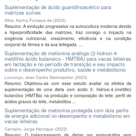
Suplementação de ácido guanidinoacético para
matrizes suínas
Silva, Kariny Fonseca da
(
2023
)
Resumo: A evolução progressiva na suinocultura moderna devido
a hiperprolificidade das matrizes, traz consigo o impacto na
exigência nutricional, crescimento, eficiência e na condição
corporal da fêmea e da sua leitegada. ...
Suplementação de metionina análoga (2-hidroxi-4-
metilthio ácido butanoico - HMTBA) para vacas leiteiras
em lactação e no período de transição e seu impacto
sobre o desempenho produtivo, saúde e metabolismo
Lourenço, Jean Carlos Steinmacher
(
2023
)
Resumo: Objetivou-se com esse estudo avaliar os efeitos da
suplementação de uma dieta com ácido 2- hidroxi-4-(metiltio)
butanóico (HMTBa) na produção e composição do leite, perfil de
ácidos graxos do leite, metabólitos ...
Suplementação de metionina protegida com dois perfis
de energia adicional no desempenho e metabolismo em
vacas leiteiras
Carneiro, Jorge Henrique
(
2022
)
Resumo: O balanceamento de dietas por aminoácidos vem