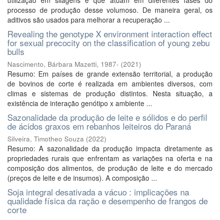
utilização em silagens e que atuam em diferentes fases do
processo de produção desse volumoso. De maneira geral, os
aditivos são usados para melhorar a recuperação ...
Revealing the genotype X environment interaction effect
for sexual precocity on the classification of young zebu
bulls
Nascimento, Bárbara Mazetti, 1987-
(
2021
)
Resumo: Em países de grande extensão territorial, a produção
de bovinos de corte é realizada em ambientes diversos, com
climas e sistemas de produção distintos. Nesta situação, a
existência de interação genótipo x ambiente ...
Sazonalidade da produção de leite e sólidos e do perfil
de ácidos graxos em rebanhos leiteiros do Paraná
Silveira, Timotheo Souza
(
2022
)
Resumo: A sazonalidade da produção impacta diretamente as
propriedades rurais que enfrentam as variações na oferta e na
composição dos alimentos, de produção de leite e do mercado
(preços de leite e de insumos). A composição ...
Soja integral desativada a vácuo : implicações na
qualidade física da ração e desempenho de frangos de
corte