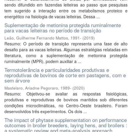
sendo difundido em fazendas leiteiras ao passo que pesquisas
tem sugerido a interação entre os metabolismos proteico e
energético na fisiologia de vacas leiteiras. Dessa ...
Suplementação de metionina protegida ruminalmente
para vacas leiteiras no período de transição
Leão, Guilherme Fernando Mattos, 1991-
(
2019
)
Resumo: O período de transição representa uma fase de alto
desafio para as vacas leiteiras. Algumas estratégias relatadas em
literatura, como a suplementação de metionina protegida
ruminalmente (MPR), podem auxiliar a ...
Termotolerância e particularidades produtivas e
reprodutivas de bovinos de corte em pastagens, com e
sem árvore
Mastelaro, Ariadne Pegoraro, 1989-
(
2020
)
Resumo: Objetivou-se avaliar as respostas fisiológicas,
produtivas e reprodutivas de bovinos mantidos sob diferentes
condições microclimáticas, no Centro-Oeste brasileiro. Foram
desenvolvidos três experimentos. Os dois ...
The impact of phytase supplementation on performance
outcomes in broiler breeders, laying hens, and broilers :
a systematic review and meta-analysis approach