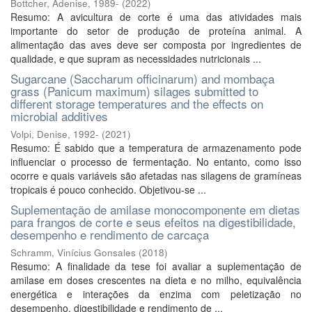
Bottcher, Adenise, 1989-
(
2022
)
Resumo: A avicultura de corte é uma das atividades mais
importante do setor de produção de proteína animal. A
alimentação das aves deve ser composta por ingredientes de
qualidade, e que supram as necessidades nutricionais ...
Sugarcane (Saccharum officinarum) and mombaça
grass (Panicum maximum) silages submitted to
different storage temperatures and the effects on
microbial additives
Volpi, Denise, 1992-
(
2021
)
Resumo: É sabido que a temperatura de armazenamento pode
influenciar o processo de fermentação. No entanto, como isso
ocorre e quais variáveis são afetadas nas silagens de gramíneas
tropicais é pouco conhecido. Objetivou-se ...
Suplementação de amilase monocomponente em dietas
para frangos de corte e seus efeitos na digestibilidade,
desempenho e rendimento de carcaça
Schramm, Vinícius Gonsales
(
2018
)
Resumo: A finalidade da tese foi avaliar a suplementação de
amilase em doses crescentes na dieta e no milho, equivalência
energética e interações da enzima com peletização no
desempenho, digestibilidade e rendimento de ...