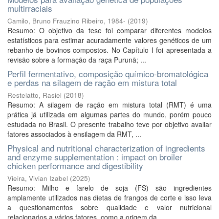
multirraciais
Camilo, Bruno Frauzino Ribeiro, 1984-
(
2019
)
Resumo: O objetivo da tese foi comparar diferentes modelos
estatísticos para estimar acuradamente valores genéticos de um
rebanho de bovinos compostos. No Capítulo I foi apresentada a
revisão sobre a formação da raça Purunã; ...
Perfil fermentativo, composição químico-bromatológica
e perdas na silagem de ração em mistura total
Restelatto, Rasiel
(
2018
)
Resumo: A silagem de ração em mistura total (RMT) é uma
prática já utilizada em algumas partes do mundo, porém pouco
estudada no Brasil. O presente trabalho teve por objetivo avaliar
fatores associados à ensilagem da RMT, ...
Physical and nutritional characterization of ingredients
and enzyme supplementation : impact on broiler
chicken performance and digestibility
Vieira, Vivian Izabel
(
2025
)
Resumo: Milho e farelo de soja (FS) são ingredientes
amplamente utilizados nas dietas de frangos de corte e isso leva
a questionamentos sobre qualidade e valor nutricional
relacionados a vários fatores, como a origem da ...