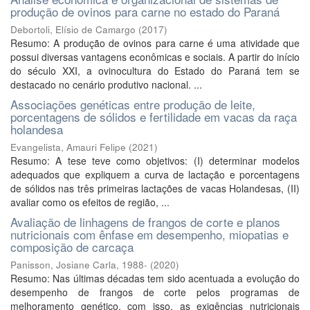
produção de ovinos para carne no estado do Paraná
Debortoli, Elísio de Camargo
(
2017
)
Resumo: A produção de ovinos para carne é uma atividade que
possui diversas vantagens econômicas e sociais. A partir do início
do século XXI, a ovinocultura do Estado do Paraná tem se
destacado no cenário produtivo nacional. ...
Associações genéticas entre produção de leite,
porcentagens de sólidos e fertilidade em vacas da raça
holandesa
Evangelista, Amauri Felipe
(
2021
)
Resumo: A tese teve como objetivos: (I) determinar modelos
adequados que expliquem a curva de lactação e porcentagens
de sólidos nas três primeiras lactações de vacas Holandesas, (II)
avaliar como os efeitos de região, ...
Avaliação de linhagens de frangos de corte e planos
nutricionais com ênfase em desempenho, miopatias e
composição de carcaça
Panisson, Josiane Carla, 1988-
(
2020
)
Resumo: Nas últimas décadas tem sido acentuada a evolução do
desempenho de frangos de corte pelos programas de
melhoramento genético, com isso, as exigências nutricionais