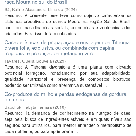
raça Moura no sul do Brasil
Sá, Kaline Alessandra Lima de
(
2024
)
Resumo: A presente tese teve como objetivo caracterizar os
sistemas produtivos de suínos Moura na região Sul do Brasil,
com foco nas dinâmicas sociais, econômicas e zootécnicas dos
criatórios. Para isso, foram coletados ...
Características de propagação e ensilagem de Tithonia
diversifolia, exclusiva ou combinada com capins
tropicais, e produção de metano in vitro
Tavares, Queila Gouveia
(
2025
)
Resumo: A Tithonia diversifolia é uma planta com elevado
potencial forrageiro, notadamente por sua adaptabilidade,
qualidade nutricional e presença de compostos bioativos,
podendo ser utilizada como alternativa sustentável ...
Co-produtos do milho e perdas endógenas da gordura
em cães
Sabchuk, Tabyta Tamara
(
2018
)
Resumo: Há demanda de conhecimento na nutrição de cães,
seja pela busca de ingredientes viáveis e em quais níveis são
seguros para utilizá-los, para melhor entender o metabolismo de
cada nutriente, ou para aprimorar a ...