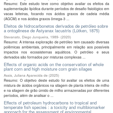
Resumo: Este estudo teve como objetivo avaliar os efeitos da
suplementação lipídica durante períodos de desafio fisiológico em
vacas leiteiras, focando nos ácidos graxos de cadeia média
(AGCM) e nos ácidos graxos ômega-3 ...
Efeitos de hidrocarbonetos derivados de petróleo sobre
a ontogênese de Astyanax lacustris (Lütken, 1875)
Stevanato, Diego Junqueira, 1989-
(
2020
)
Resumo: A intensa exploração de petróleo tem causado diversas
polêmicas ambientais, principalmente em relação aos possíveis
impactos nos ecossistemas aquáticos. O petróleo e seus
derivados são formados por misturas complexas ...
Effects of organic acids on the conservation of whole
plant corn and high moisture corn grain silages
Assis, Juliana Aparecida de
(
2025
)
Resumo: O objetivo deste estudo foi avaliar os efeitos de uma
mistura de ácidos orgânicos na silagem de planta inteira de milho
e na silagem de grão úmido de milho armazenadas por diferentes
períodos, além de analisar o ...
Effects of petroleum hydrocarbons to tropical and
temperate fish species : a toxicity and multibiomarker
approach for the assessment of environmental