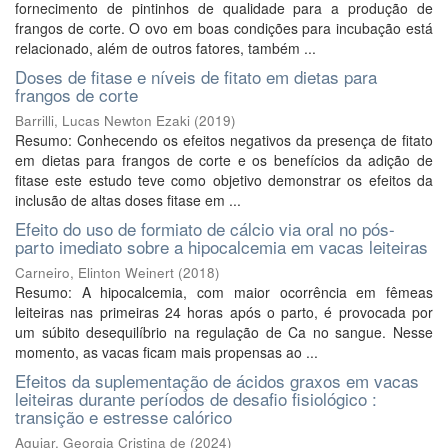
fornecimento de pintinhos de qualidade para a produção de
frangos de corte. O ovo em boas condições para incubação está
relacionado, além de outros fatores, também ...
Doses de fitase e níveis de fitato em dietas para
frangos de corte
Barrilli, Lucas Newton Ezaki
(
2019
)
Resumo: Conhecendo os efeitos negativos da presença de fitato
em dietas para frangos de corte e os benefícios da adição de
fitase este estudo teve como objetivo demonstrar os efeitos da
inclusão de altas doses fitase em ...
Efeito do uso de formiato de cálcio via oral no pós-
parto imediato sobre a hipocalcemia em vacas leiteiras
Carneiro, Elinton Weinert
(
2018
)
Resumo: A hipocalcemia, com maior ocorrência em fêmeas
leiteiras nas primeiras 24 horas após o parto, é provocada por
um súbito desequilíbrio na regulação de Ca no sangue. Nesse
momento, as vacas ficam mais propensas ao ...
Efeitos da suplementação de ácidos graxos em vacas
leiteiras durante períodos de desafio fisiológico :
transição e estresse calórico
Aguiar, Georgia Cristina de
(
2024
)