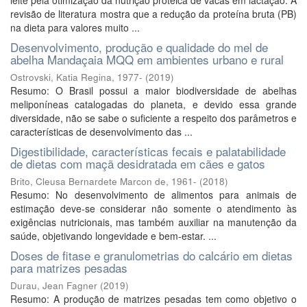
leite pela otimização da nutrição proteica de vacas em lactação. A
revisão de literatura mostra que a redução da proteína bruta (PB)
na dieta para valores muito ...
Desenvolvimento, produção e qualidade do mel de
abelha Mandaçaia MQQ em ambientes urbano e rural
Ostrovski, Katia Regina, 1977-
(
2019
)
Resumo: O Brasil possui a maior biodiversidade de abelhas
meliponíneas catalogadas do planeta, e devido essa grande
diversidade, não se sabe o suficiente a respeito dos parâmetros e
características de desenvolvimento das ...
Digestibilidade, características fecais e palatabilidade
de dietas com maçã desidratada em cães e gatos
Brito, Cleusa Bernardete Marcon de, 1961-
(
2018
)
Resumo: No desenvolvimento de alimentos para animais de
estimação deve-se considerar não somente o atendimento às
exigências nutricionais, mas também auxiliar na manutenção da
saúde, objetivando longevidade e bem-estar. ...
Doses de fitase e granulometrias do calcário em dietas
para matrizes pesadas
Durau, Jean Fagner
(
2019
)
Resumo: A produção de matrizes pesadas tem como objetivo o