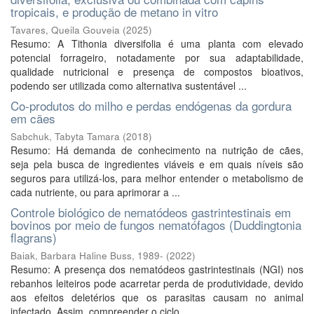
tropicais, e produção de metano in vitro
Tavares, Queila Gouveia
(
2025
)
Resumo: A Tithonia diversifolia é uma planta com elevado
potencial forrageiro, notadamente por sua adaptabilidade,
qualidade nutricional e presença de compostos bioativos,
podendo ser utilizada como alternativa sustentável ...
Co-produtos do milho e perdas endógenas da gordura
em cães
Sabchuk, Tabyta Tamara
(
2018
)
Resumo: Há demanda de conhecimento na nutrição de cães,
seja pela busca de ingredientes viáveis e em quais níveis são
seguros para utilizá-los, para melhor entender o metabolismo de
cada nutriente, ou para aprimorar a ...
Controle biológico de nematódeos gastrintestinais em
bovinos por meio de fungos nematófagos (Duddingtonia
flagrans)
Baiak, Barbara Haline Buss, 1989-
(
2022
)
Resumo: A presença dos nematódeos gastrintestinais (NGI) nos
rebanhos leiteiros pode acarretar perda de produtividade, devido
aos efeitos deletérios que os parasitas causam no animal
infectado. Assim, compreender o ciclo ...