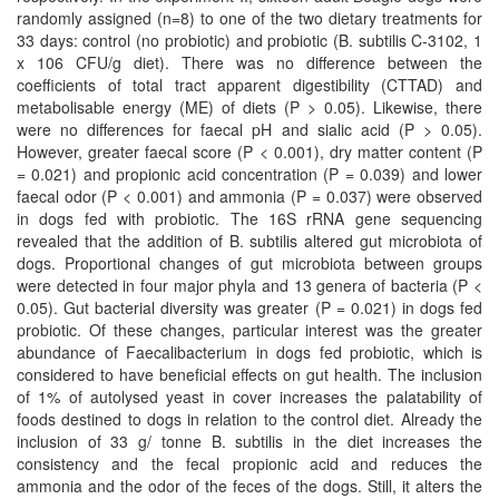
randomly assigned (n=8) to one of the two dietary treatments for
33 days: control (no probiotic) and probiotic (B. subtilis C-3102, 1
x 106 CFU/g diet). There was no difference between the
coefficients of total tract apparent digestibility (CTTAD) and
metabolisable energy (ME) of diets (P > 0.05). Likewise, there
were no differences for faecal pH and sialic acid (P > 0.05).
However, greater faecal score (P < 0.001), dry matter content (P
= 0.021) and propionic acid concentration (P = 0.039) and lower
faecal odor (P < 0.001) and ammonia (P = 0.037) were observed
in dogs fed with probiotic. The 16S rRNA gene sequencing
revealed that the addition of B. subtilis altered gut microbiota of
dogs. Proportional changes of gut microbiota between groups
were detected in four major phyla and 13 genera of bacteria (P <
0.05). Gut bacterial diversity was greater (P = 0.021) in dogs fed
probiotic. Of these changes, particular interest was the greater
abundance of Faecalibacterium in dogs fed probiotic, which is
considered to have beneficial effects on gut health. The inclusion
of 1% of autolysed yeast in cover increases the palatability of
foods destined to dogs in relation to the control diet. Already the
inclusion of 33 g/ tonne B. subtilis in the diet increases the
consistency and the fecal propionic acid and reduces the
ammonia and the odor of the feces of the dogs. Still, it alters the