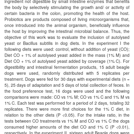
ingredient not digestible by small intestine enzymes that benefits
the body by selectively stimulating the growth and/ or activity of
certain bacteria in the colon, promoting the health of the host.
Probiotics are products composed of living microorganisms that,
once introduced into the animal organism, beneficially influence
the host by improving the intestinal microbial balance. Thus, the
objective of this work was to evaluate the inclusion of autolysed
yeast or Bacillus subtilis in dog diets. In the experiment I the
following diets were used: control, without addition of yeast (CO);
Diet CO + 1% of autolysed yeast added in the mass (1% M) and
Diet CO + 1% of autolysed yeast added by coverage (1% C). For
digestibility and intestinal fermentation products, 15 adult beagle
dogs were used, randomly distributed with 5 replicates per
treatment. Dogs were fed for 30 days with experimental diets (n =
5), 25 days of adaptation and 5 days of total collection of feces. In
the food preference test, 16 dogs were used and the following
comparisons were made: CO vs 1% M; CO vs 1% C and 1% M vs
1% C. Each test was performed for a period of 2 days, totaling 32
replicates. There were more first choices for the 1% C diet, in
relation to the other diets (P <0.05). For the intake ratio, in the
tests between CO treatments vs 1% M and CO vs 1% C the dogs
consumed higher amounts of the diet CO and 1% C (P <0.01),
respectively. In the experiment II, sixteen adult Beagle dogs were