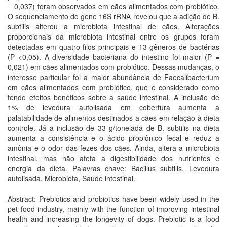
= 0,037) foram observados em cães alimentados com probiótico.
O sequenciamento do gene 16S rRNA revelou que a adição de B.
subtilis alterou a microbiota intestinal de cães. Alterações
proporcionais da microbiota intestinal entre os grupos foram
detectadas em quatro filos principais e 13 gêneros de bactérias
(P <0,05). A diversidade bacteriana do intestino foi maior (P =
0,021) em cães alimentados com probiótico. Dessas mudanças, o
interesse particular foi a maior abundância de Faecalibacterium
em cães alimentados com probiótico, que é considerado como
tendo efeitos benéficos sobre a saúde intestinal. A inclusão de
1% de levedura autolisada em cobertura aumenta a
palatabilidade de alimentos destinados a cães em relação à dieta
controle. Já a inclusão de 33 g/tonelada de B. subtilis na dieta
aumenta a consistência e o ácido propiônico fecal e reduz a
amônia e o odor das fezes dos cães. Ainda, altera a microbiota
intestinal, mas não afeta a digestibilidade dos nutrientes e
energia da dieta. Palavras chave: Bacillus subtilis, Levedura
autolisada, Microbiota, Saúde intestinal.
Abstract: Prebiotics and probiotics have been widely used in the
pet food industry, mainly with the function of improving intestinal
health and increasing the longevity of dogs. Prebiotic is a food