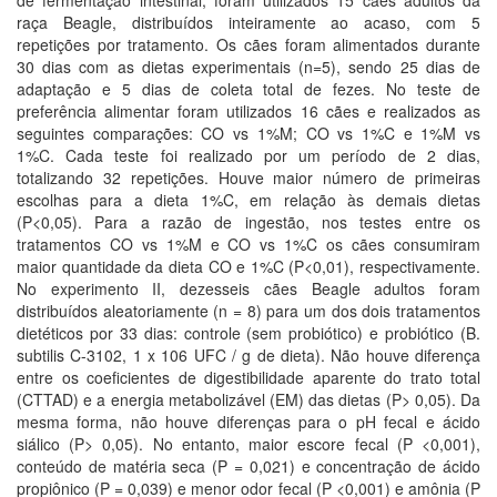
de fermentação intestinal, foram utilizados 15 cães adultos da
raça Beagle, distribuídos inteiramente ao acaso, com 5
repetições por tratamento. Os cães foram alimentados durante
30 dias com as dietas experimentais (n=5), sendo 25 dias de
adaptação e 5 dias de coleta total de fezes. No teste de
preferência alimentar foram utilizados 16 cães e realizados as
seguintes comparações: CO vs 1%M; CO vs 1%C e 1%M vs
1%C. Cada teste foi realizado por um período de 2 dias,
totalizando 32 repetições. Houve maior número de primeiras
escolhas para a dieta 1%C, em relação às demais dietas
(P<0,05). Para a razão de ingestão, nos testes entre os
tratamentos CO vs 1%M e CO vs 1%C os cães consumiram
maior quantidade da dieta CO e 1%C (P<0,01), respectivamente.
No experimento II, dezesseis cães Beagle adultos foram
distribuídos aleatoriamente (n = 8) para um dos dois tratamentos
dietéticos por 33 dias: controle (sem probiótico) e probiótico (B.
subtilis C-3102, 1 x 106 UFC / g de dieta). Não houve diferença
entre os coeficientes de digestibilidade aparente do trato total
(CTTAD) e a energia metabolizável (EM) das dietas (P> 0,05). Da
mesma forma, não houve diferenças para o pH fecal e ácido
siálico (P> 0,05). No entanto, maior escore fecal (P <0,001),
conteúdo de matéria seca (P = 0,021) e concentração de ácido
propiônico (P = 0,039) e menor odor fecal (P <0,001) e amônia (P