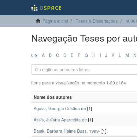
Página inicial
Teses & Dissertações
4000
Navegação Teses por aut
0-9
A
B
C
D
E
F
G
H
I
J
K
L
M
N
Itens para a visualização no momento 1-20 of 64
Nome dos autores
Aguiar, Georgia Cristina de
[1]
Assis, Juliana Aparecida de
[1]
Baiak, Barbara Haline Buss, 1989-
[1]