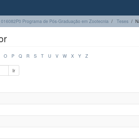
1016082P0 Programa de Pós-Graduação em Zootecnia
Teses
N
or
O
P
Q
R
S
T
U
V
W
X
Y
Z
Ir