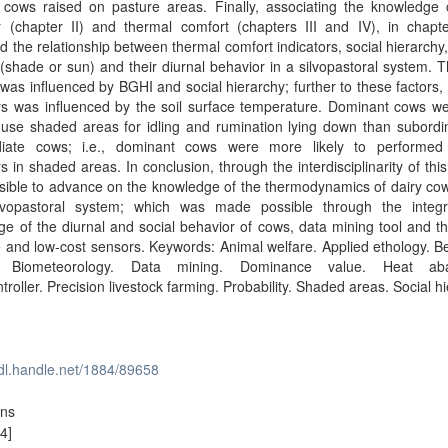
 cows raised on pasture areas. Finally, associating the knowledge o
r (chapter II) and thermal comfort (chapters III and IV), in chapt
d the relationship between thermal comfort indicators, social hierarchy,
(shade or sun) and their diurnal behavior in a silvopastoral system. 
 was influenced by BGHI and social hierarchy; further to these factors, 
rs was influenced by the soil surface temperature. Dominant cows w
o use shaded areas for idling and rumination lying down than subord
diate cows; i.e., dominant cows were more likely to performed
s in shaded areas. In conclusion, through the interdisciplinarity of this 
ible to advance on the knowledge of the thermodynamics of dairy cow
lvopastoral system; which was made possible through the integr
e of the diurnal and social behavior of cows, data mining tool and t
 and low-cost sensors. Keywords: Animal welfare. Applied ethology. B
n. Biometeorology. Data mining. Dominance value. Heat aba
troller. Precision livestock farming. Probability. Shaded areas. Social h
hdl.handle.net/1884/89658
ons
4]