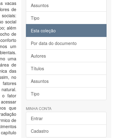
as vacas
Assuntos
lores de
sociais:
Tipo
o social
po; além
Esta coleção
cocho de
conforto
Por data do documento
damos um
ientais.
Autores
como uma
 área de
Títulos
mica das
ssim, no
Assuntos
 fatores
natural.
Tipo
 o fator
e acessar
mos que
MINHA CONTA
 radiação
Entrar
érmico de
cimentos
Cadastro
 capítulo