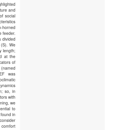
ghlighted
sture and
of social
eristics
n-horned
e feeder.
 divided
e (S). We
 length;
d at the
cators of
er (named
DEF was
oclimatic
odynamics
; so, in
tors with
ining, we
ential to
 found in
 consider
l comfort