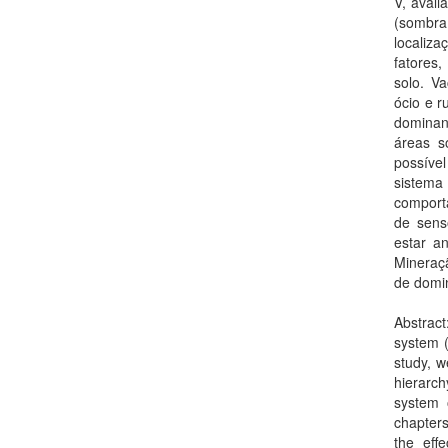
V, avali
(sombra
localiz
fatores,
solo. V
ócio e r
dominan
áreas s
possíve
sistema 
comport
de sens
estar an
Mineraç
de domi
Abstract
system (
study, w
hierarch
system o
chapters
the eff