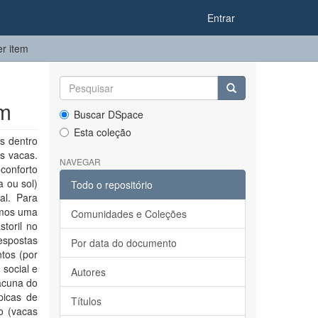
Entrar
er item
em
Buscar DSpace
Esta coleção
s dentro
s vacas.
NAVEGAR
 conforto
a ou sol)
Todo o repositório
al. Para
zamos uma
Comunidades e Coleções
storil no
espostas
Por data do documento
ntos (por
social e
Autores
acuna do
picas de
Títulos
o (vacas