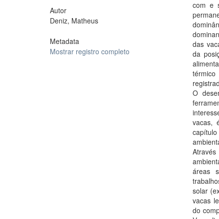
com e s
Autor
permane
Deniz, Matheus
dominân
dominan
Metadata
das vac
Mostrar registro completo
da posi
aliment
térmico
registr
O desem
ferrame
interes
vacas, 
capítul
ambient
Através
ambienta
áreas 
trabalho
solar (e
vacas l
do compo