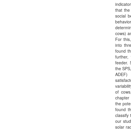
indicato
that the
social b
behavio
determin
cows) an
For this
into thr
found th
further,
feeder. 
the SPS,
ADEF) 
satisfac
variabil
of cows,
chapter 
the pote
found th
classify
our stud
solar ra