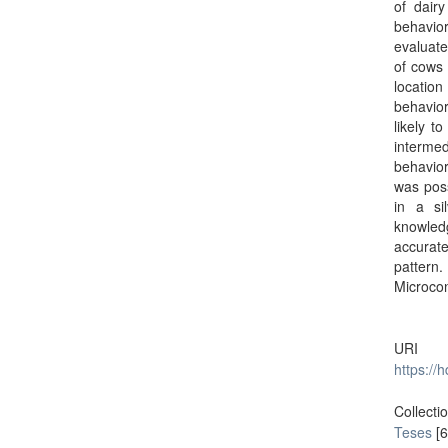
of dairy
behavio
evaluate
of cows 
location
behavio
likely t
interme
behavior
was poss
in a si
knowledg
accurate
patter
Microcon
URI
https://
Collecti
Teses
[6