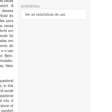
das vacas
toril. A
ESTATÍSTICA
m desses
Ver as estatísticas de uso
icial do
das para
ja, vacas
forto em
tudo foi
iadas em
mento do
 e o uso
or. Bem-
trolador.
s. Valor
opastoral
 in this
nd social
opastoral
d into V
rature of
 comfort