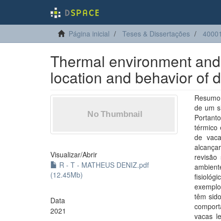
Página inicial
Teses & Dissertações
4000
Thermal environment and s
location and behavior of d
Resumo:
de um s
Portanto
térmico 
de vaca
alcançar
Visualizar/
Abrir
revisão 
R - T - MATHEUS DENIZ.pdf
ambient
(12.45Mb)
fisiológ
exemplo
têm sido
Data
comporta
2021
vacas l