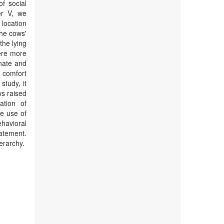
f social
er V, we
 location
The cows'
the lying
ere more
inate and
 comfort
study, it
s raised
ation of
he use of
ehavioral
tement.
ierarchy.