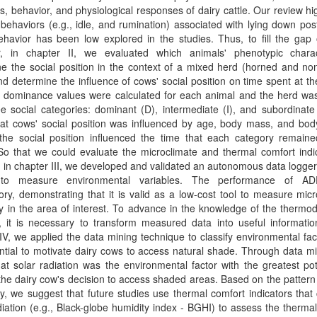
rs, behavior, and physiological responses of dairy cattle. Our review hi
 behaviors (e.g., idle, and rumination) associated with lying down po
ehavior has been low explored in the studies. Thus, to fill the gap 
r, in chapter II, we evaluated which animals' phenotypic charact
e the social position in the context of a mixed herd (horned and no
d determine the influence of cows' social position on time spent at th
, dominance values were calculated for each animal and the herd was
ee social categories: dominant (D), intermediate (I), and subordinat
at cows' social position was influenced by age, body mass, and body
 the social position influenced the time that each category remaine
So that we could evaluate the microclimate and thermal comfort indi
 in chapter III, we developed and validated an autonomous data logg
to measure environmental variables. The performance of A
tory, demonstrating that it is valid as a low-cost tool to measure micr
ity in the area of interest. To advance in the knowledge of the therm
 it is necessary to transform measured data into useful information
IV, we applied the data mining technique to classify environmental fac
ntial to motivate dairy cows to access natural shade. Through data m
at solar radiation was the environmental factor with the greatest pot
 the dairy cow's decision to access shaded areas. Based on the pattern
y, we suggest that future studies use thermal comfort indicators that
diation (e.g., Black-globe humidity index - BGHI) to assess the therma