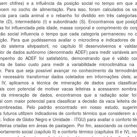
em chifres) e a influência da posição social no tempo em que 
cem no cocho de alimentação. Para isso, foram calculados os va
cia para cada animal e o rebanho foi dividido em três categorias 
te (D), intermediário (I) e subordinado (S). Encontramos que posiçã
as foi influenciada pela idade, massa corporal e comprimento do cor
ção social influencia o tempo que cada categoria permaneceu no 
ação. Para que pudéssemos avaliar o microclima e indicadores de 
 do sistema silvipastoril, no capítulo III desenvolvemos e vali
ador de dados autônomo (denominado ADEF) para medir variáveis amb
penho do ADEF foi satisfatório, demonstrando que é válido 
nta de baixo custo para medir a variabilidade microclimática na
se. Para que seja possível avançar no conhecimento da termodinâ
é necessário transformar dados coletados em informações úteis; a
o IV, aplicamos a técnica de mineração de dados para classificar
ais com potencial de motivar vacas leiteiras a acessarem sombra 
 da mineração de dados, encontramos que a radiação solar foi
l com maior potencial para classificar a decisão da vaca leiteira d
sombreadas. Pelo padrão encontrado em nosso estudo, sugeri
s futuros utilizem indicadores de conforto térmico que considerem a
x. Índice de Globo Negro e Umidade - ITGU) para avaliar o conforto t
eiteiras criadas em áreas de pastagem. Por fim, associando os conhe
rtamento social (capítulo II) e conforto térmico (capítulos III e IV), no