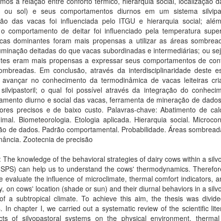
amos a relação entre conforto térmico, hierarquia social, localização 
 ou sol) e seus comportamentos diurnos em um sistema silvipas
ação das vacas foi influenciada pelo ITGU e hierarquia social; alé
 o comportamento de deitar foi influenciado pela temperatura superf
acas dominantes foram mais propensas a utilizar as áreas sombrea
uminação deitadas do que vacas subordinadas e intermediárias; ou se
tes eram mais propensas a expressar seus comportamentos de con
ombreadas. Em conclusão, através da interdisciplinaridade deste es
l avançar no conhecimento da termodinâmica de vacas leiteiras cr
silvipastoril; o qual foi possível através da integração do conheci
amento diurno e social das vacas, ferramenta de mineração de dados
ores precisos e de baixo custo. Palavras-chave: Abatimento de cal
imal. Biometeorologia. Etologia aplicada. Hierarquia social. Microcon
ão de dados. Padrão comportamental. Probabilidade. Áreas sombreada
nância. Zootecnia de precisão
: The knowledge of the behavioral strategies of dairy cows within a silv
SPS) can help us to understand the cows' thermodynamics. Therefore,
e evaluate the influence of microclimate, thermal comfort indicators, a
y, on cows' location (shade or sun) and their diurnal behaviors in a silv
f a subtropical climate. To achieve this aim, the thesis was divide
. In chapter I, we carried out a systematic review of the scientific lite
ects of silvopastoral systems on the physical environment, thermal