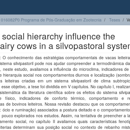
1016082P0 Programa de Pós-Graduação em Zootecnia
Teses
V
ocial hierarchy influence the
airy cows in a silvopastoral syst
 O conhecimento das estratégias comportamentais de vacas leiteira
istema silvipastoril pode nos ajudar compreender a termodinâmica da
, neste estudo, avaliamos a influência do microclima, indicadores de
e hierarquia social nos comportamentos diurnos e localização (sombr
s leiteiras criadas em um sistema silvipastoril de clima subtropic
 esse objetivo, a tese foi dividida em V capítulos. No capítulo I, reali
sistemática da literatura científica sobre os efeitos do sistema silvipa
e físico, indicadores de conforto térmico, comportamento e r
icas de bovinos leiteiros. Nossa revisão destacou que os comportame
: ócio e ruminação) associados a postura deitado e o comportamento 
 pouco explorados nos estudos. Assim, na tentativa de preencher a l
mento social, no capítulo II avaliamos quais características fenotí
eiterias determinam sua posição social no contexto de rebanho mist