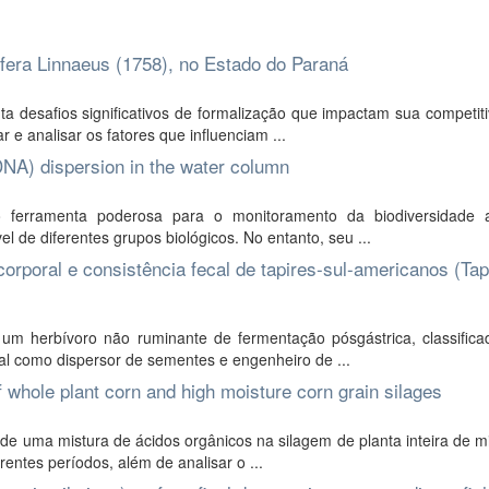
ifera Linnaeus (1758), no Estado do Paraná
a desafios significativos de formalização que impactam sua competit
r e analisar os fatores que influenciam ...
NA) dispersion in the water column
erramenta poderosa para o monitoramento da biodiversidade a
l de diferentes grupos biológicos. No entanto, seu ...
corporal e consistência fecal de tapires-sul-americanos (Tap
é um herbívoro não ruminante de fermentação pósgástrica, classific
l como dispersor de sementes e engenheiro de ...
f whole plant corn and high moisture corn grain silages
s de uma mistura de ácidos orgânicos na silagem de planta inteira de m
ntes períodos, além de analisar o ...