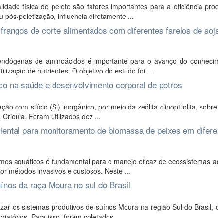
ade física do pelete são fatores importantes para a eficiência prod
pós-peletização, influencia diretamente ...
frangos de corte alimentados com diferentes farelos de soj
endógenas de aminoácidos é importante para o avanço do conheci
lização de nutrientes. O objetivo do estudo foi ...
ico na saúde e desenvolvimento corporal de potros
o com silício (Si) inorgânico, por meio da zeólita clinoptilolita, sobr
Crioula. Foram utilizados dez ...
iental para monitoramento de biomassa de peixes em difere
mos aquáticos é fundamental para o manejo eficaz de ecossistemas aq
or métodos invasivos e custosos. Neste ...
ínos da raça Moura no sul do Brasil
zar os sistemas produtivos de suínos Moura na região Sul do Brasil,
iatórios. Para isso, foram coletados ...