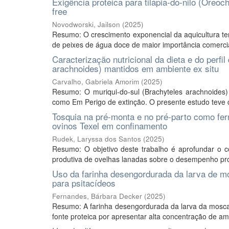
Exigência proteica para tilápia-do-nilo (Oreoc
free
Novodworski, Jailson
(
2025
)
Resumo: O crescimento exponencial da aquicultura tem
de peixes de água doce de maior importância comercia
Caracterização nutricional da dieta e do perfi
arachnoides) mantidos em ambiente ex situ
Carvalho, Gabriela Amorim
(
2025
)
Resumo: O muriqui-do-sul (Brachyteles arachnoides) 
como Em Perigo de extinção. O presente estudo teve co
Tosquia na pré-monta e no pré-parto como fe
ovinos Texel em confinamento
Rudek, Laryssa dos Santos
(
2025
)
Resumo: O objetivo deste trabalho é aprofundar o c
produtiva de ovelhas lanadas sobre o desempenho prod
Uso da farinha desengordurada da larva de mo
para psitacídeos
Fernandes, Bárbara Decker
(
2025
)
Resumo: A farinha desengordurada da larva da mosc
fonte proteica por apresentar alta concentração de ami