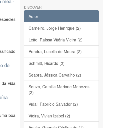
h meal-
DISCOVER
Autor
 espécies
Carneiro, Jorge Henrique (2)
Leite, Raíssa Vitória Vieira (2)
sificado
Pereira, Lucelia de Moura (2)
Schmitt, Ricardo (2)
vo de
Seabra, Jéssica Carvalho (2)
 da vida
Souza, Camilla Mariane Menezes
(2)
eína
Vidal, Fabrício Salvador (2)
 uma boa
Vieira, Vivian Izabel (2)
Aguiar, Georgia Cristina de (1)