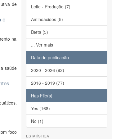
utiva de
Leite - Produção (7)
a e
Aminoácidos (5)
Dieta (5)
mento na
... Ver mais
Data de publicação
e a saúde
2020 - 2026 (92)
ntes
2016 - 2019 (77)
Has File(s)
uáticos.
Yes (168)
No (1)
 com foco
ESTATÍSTICA