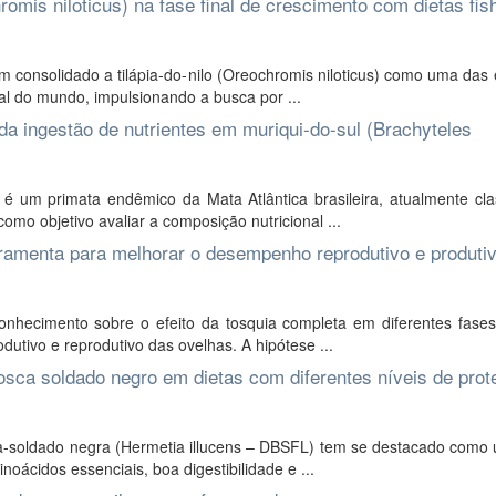
hromis niloticus) na fase final de crescimento com dietas fis
 consolidado a tilápia-do-nilo (Oreochromis niloticus) como uma das
l do mundo, impulsionando a busca por ...
l da ingestão de nutrientes em muriqui-do-sul (Brachyteles
é um primata endêmico da Mata Atlântica brasileira, atualmente clas
mo objetivo avaliar a composição nutricional ...
rramenta para melhorar o desempenho reprodutivo e produti
onhecimento sobre o efeito da tosquia completa em diferentes fases
utivo e reprodutivo das ovelhas. A hipótese ...
sca soldado negro em dietas com diferentes níveis de prot
a-soldado negra (Hermetia illucens – DBSFL) tem se destacado como
noácidos essenciais, boa digestibilidade e ...