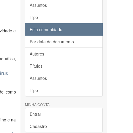
Assuntos
Tipo
Esta comunidade
ividade e
Por data do documento
Autores
quática,
Títulos
irus
Assuntos
Tipo
ado como
MINHA CONTA
Entrar
ilho e na
Cadastro