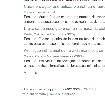
Caracterização faneróptica, biométrica e rep
Burake, Luana
(
2024
)
Resumo: Muitos fatores como a importação de raças
alimentar da população fez com que rebanhos de raças
Efeito da composição e da forma física da die
Deda, Guilherme Francisco
(
2025
)
Resumo: O desempenho de leitões na fase de creche e
sendo essa uma fase crítica por conta das mudanças fi
Avaliação nutricional da fibra da mandioca em
Souza, Camilla Mariane Menezes
(
2022
)
Resumo: Em virtude da variação de preço e disponib
buscado fontes alternativas de fibras para minimizar os
Ver mais
DSpace software
copyright © 2002-2022
LYRASIS
Entre em contato
|
Deixe sua opinião