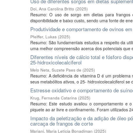
Uso de diferentes sorgos em dietas suplemen
Doi, Ana Carolina Britto
(
2025
)
Resumo: O uso de sorgo em dietas para frangos de
disponibilidade e baixo custo, sendo uma fonte de ener
Produtividade e comportamento de ovinos em
Pfeiffer, Lukas
(
2025
)
Resumo: São fundamentais estudos a respeito da util
uma melhor compreensão acerca dos potenciais que est
Diferentes níveis de cálcio total e fósforo d
25-hidroxicolecalciferol
Melo Neta, Suzete Paes de
(
2025
)
Resumo: A deficiência de vitamina D é um problema n
seus metabólitos ativos, o 25- hidroxicolecalciferol se 
Estresse oxidativo e comportamento de suíno
Krug, Fernanda Catarina
(
2025
)
Resumo: Este estudo avaliou o comportamento e o 
piquete ao ar livre e confinamento. Foram utilizados 24
Impacto da peletização e da adição de óleo p
carcaça de frangos de corte
Mariani, Maria Letícia Bonadiman
(
2025
)