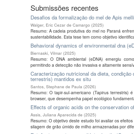
Submissões recentes
Desafios da formalização do mel de Apis mell
Walger, Eric Cezar de Camargo
(
2025
)
Resumo: A cadeia produtiva do mel no Paraná enfrent
sustentabilidade. Esta tese tem como objetivo identifica
Behavioral dynamics of environmental dna (eD
Biernaski, Vilmar
(
2025
)
Resumo: O DNA ambiental (eDNA) emergiu como f
permitindo a detecção não invasiva e altamente sensíve
Caracterização nutricional da dieta, condição 
terrestris) mantidos ex situ
Santos, Stephane de Paula
(
2026
)
Resumo: O tapir-sul-americano (Tapirus terrestris) 
browser, que desempenha papel ecológico fundamenta
Effects of organic acids on the conservation o
Assis, Juliana Aparecida de
(
2025
)
Resumo: O objetivo deste estudo foi avaliar os efeito
silagem de grão úmido de milho armazenadas por difere