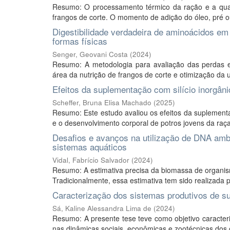
Resumo: O processamento térmico da ração e a qualid
frangos de corte. O momento de adição do óleo, pré ou 
Digestibilidade verdadeira de aminoácidos em 
formas físicas
Senger, Geovani Costa
(
2024
)
Resumo: A metodologia para avaliação das perdas 
área da nutrição de frangos de corte e otimização da uti
Efeitos da suplementação com silício inorgân
Scheffer, Bruna Elisa Machado
(
2025
)
Resumo: Este estudo avaliou os efeitos da suplementaçã
e o desenvolvimento corporal de potros jovens da raça 
Desafios e avanços na utilização de DNA amb
sistemas aquáticos
Vidal, Fabrício Salvador
(
2024
)
Resumo: A estimativa precisa da biomassa de organis
Tradicionalmente, essa estimativa tem sido realizada p
Caracterização dos sistemas produtivos de su
Sá, Kaline Alessandra Lima de
(
2024
)
Resumo: A presente tese teve como objetivo caracteri
nas dinâmicas sociais, econômicas e zootécnicas dos cr