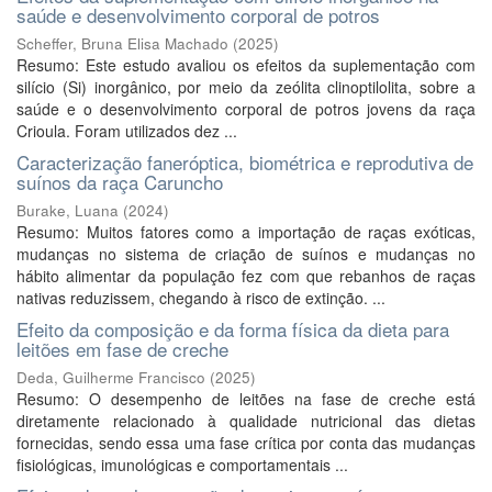
saúde e desenvolvimento corporal de potros
Scheffer, Bruna Elisa Machado
(
2025
)
Resumo: Este estudo avaliou os efeitos da suplementação com
silício (Si) inorgânico, por meio da zeólita clinoptilolita, sobre a
saúde e o desenvolvimento corporal de potros jovens da raça
Crioula. Foram utilizados dez ...
Caracterização faneróptica, biométrica e reprodutiva de
suínos da raça Caruncho
Burake, Luana
(
2024
)
Resumo: Muitos fatores como a importação de raças exóticas,
mudanças no sistema de criação de suínos e mudanças no
hábito alimentar da população fez com que rebanhos de raças
nativas reduzissem, chegando à risco de extinção. ...
Efeito da composição e da forma física da dieta para
leitões em fase de creche
Deda, Guilherme Francisco
(
2025
)
Resumo: O desempenho de leitões na fase de creche está
diretamente relacionado à qualidade nutricional das dietas
fornecidas, sendo essa uma fase crítica por conta das mudanças
fisiológicas, imunológicas e comportamentais ...