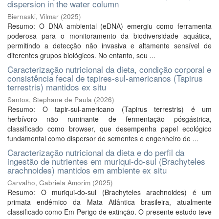
dispersion in the water column
Biernaski, Vilmar
(
2025
)
Resumo: O DNA ambiental (eDNA) emergiu como ferramenta
poderosa para o monitoramento da biodiversidade aquática,
permitindo a detecção não invasiva e altamente sensível de
diferentes grupos biológicos. No entanto, seu ...
Caracterização nutricional da dieta, condição corporal e
consistência fecal de tapires-sul-americanos (Tapirus
terrestris) mantidos ex situ
Santos, Stephane de Paula
(
2026
)
Resumo: O tapir-sul-americano (Tapirus terrestris) é um
herbívoro não ruminante de fermentação pósgástrica,
classificado como browser, que desempenha papel ecológico
fundamental como dispersor de sementes e engenheiro de ...
Caracterização nutricional da dieta e do perfil da
ingestão de nutrientes em muriqui-do-sul (Brachyteles
arachnoides) mantidos em ambiente ex situ
Carvalho, Gabriela Amorim
(
2025
)
Resumo: O muriqui-do-sul (Brachyteles arachnoides) é um
primata endêmico da Mata Atlântica brasileira, atualmente
classificado como Em Perigo de extinção. O presente estudo teve