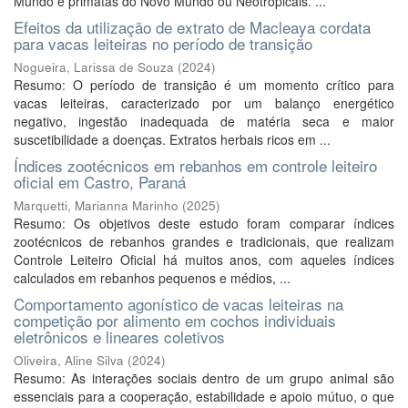
Mundo e primatas do Novo Mundo ou Neotropicais. ...
Efeitos da utilização de extrato de Macleaya cordata
para vacas leiteiras no período de transição
Nogueira, Larissa de Souza
(
2024
)
Resumo: O período de transição é um momento crítico para
vacas leiteiras, caracterizado por um balanço energético
negativo, ingestão inadequada de matéria seca e maior
suscetibilidade a doenças. Extratos herbais ricos em ...
Índices zootécnicos em rebanhos em controle leiteiro
oficial em Castro, Paraná
Marquetti, Marianna Marinho
(
2025
)
Resumo: Os objetivos deste estudo foram comparar índices
zootécnicos de rebanhos grandes e tradicionais, que realizam
Controle Leiteiro Oficial há muitos anos, com aqueles índices
calculados em rebanhos pequenos e médios, ...
Comportamento agonístico de vacas leiteiras na
competição por alimento em cochos individuais
eletrônicos e lineares coletivos
Oliveira, Aline Silva
(
2024
)
Resumo: As interações sociais dentro de um grupo animal são
essenciais para a cooperação, estabilidade e apoio mútuo, o que