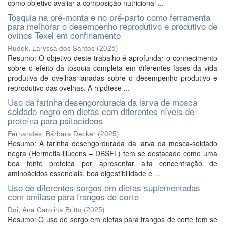
como objetivo avaliar a composição nutricional ...
Tosquia na pré-monta e no pré-parto como ferramenta
para melhorar o desempenho reprodutivo e produtivo de
ovinos Texel em confinamento
Rudek, Laryssa dos Santos
(
2025
)
Resumo: O objetivo deste trabalho é aprofundar o conhecimento
sobre o efeito da tosquia completa em diferentes fases da vida
produtiva de ovelhas lanadas sobre o desempenho produtivo e
reprodutivo das ovelhas. A hipótese ...
Uso da farinha desengordurada da larva de mosca
soldado negro em dietas com diferentes níveis de
proteína para psitacídeos
Fernandes, Bárbara Decker
(
2025
)
Resumo: A farinha desengordurada da larva da mosca-soldado
negra (Hermetia illucens – DBSFL) tem se destacado como uma
boa fonte proteica por apresentar alta concentração de
aminoácidos essenciais, boa digestibilidade e ...
Uso de diferentes sorgos em dietas suplementadas
com amilase para frangos de corte
Doi, Ana Carolina Britto
(
2025
)
Resumo: O uso de sorgo em dietas para frangos de corte tem se