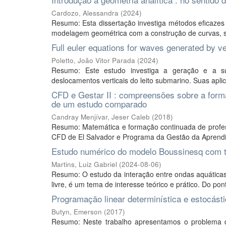
Cardozo, Alessandra
(
2024
)
Resumo: Esta dissertação investiga métodos eficazes 
modelagem geométrica com a construção de curvas, s
Full euler equations for waves generated by v
Poletto, João Vitor Parada
(
2024
)
Resumo: Este estudo investiga a geração e a s
deslocamentos verticais do leito submarino. Suas apli
CFD e Gestar II : compreensões sobre a form
de um estudo comparado
Candray Menjívar, Jeser Caleb
(
2018
)
Resumo: Matemática e formação continuada de prof
CFD de El Salvador e Programa da Gestão da Aprendiza
Estudo numérico do modelo Boussinesq com to
Martins, Luiz Gabriel
(
2024-08-06
)
Resumo: O estudo da interação entre ondas aquáticas
livre, é um tema de interesse teórico e prático. Do pon
Programação linear determinística e estocást
Butyn, Emerson
(
2017
)
Resumo: Neste trabalho apresentamos o problema de