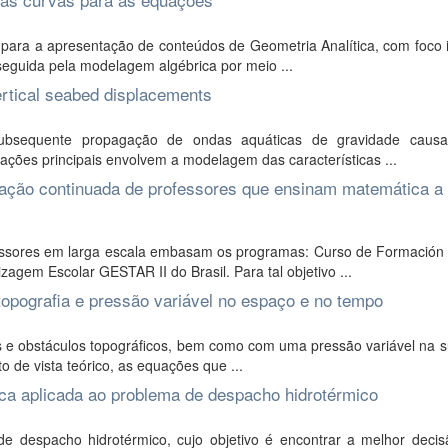
para a apresentação de conteúdos de Geometria Analítica, com foco i
eguida pela modelagem algébrica por meio ...
ertical seabed displacements
ubsequente propagação de ondas aquáticas de gravidade caus
cações principais envolvem a modelagem das características ...
ação continuada de professores que ensinam matemática a 
essores em larga escala embasam os programas: Curso de Formación
gem Escolar GESTAR II do Brasil. Para tal objetivo ...
pografia e pressão variável no espaço e no tempo
 e obstáculos topográficos, bem como com uma pressão variável na su
to de vista teórico, as equações que ...
ica aplicada ao problema de despacho hidrotérmico
 despacho hidrotérmico, cujo objetivo é encontrar a melhor decis