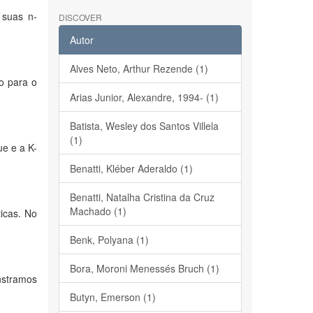
 suas n-
DISCOVER
Autor
Alves Neto, Arthur Rezende (1)
o para o
Arias Junior, Alexandre, 1994- (1)
Batista, Wesley dos Santos Villela
(1)
e e a K-
Benatti, Kléber Aderaldo (1)
Benatti, Natalha Cristina da Cruz
Machado (1)
icas. No
Benk, Polyana (1)
Bora, Moroni Menessés Bruch (1)
nstramos
Butyn, Emerson (1)