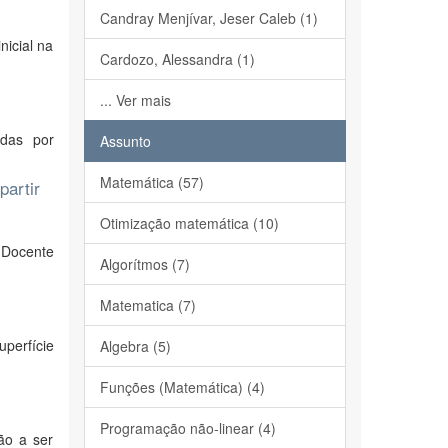
Candray Menjívar, Jeser Caleb (1)
nicial na
Cardozo, Alessandra (1)
... Ver mais
adas por
Assunto
Matemática (57)
partir
Otimização matemática (10)
 Docente
Algorítmos (7)
Matematica (7)
perfície
Algebra (5)
Funções (Matemática) (4)
Programação não-linear (4)
ão a ser