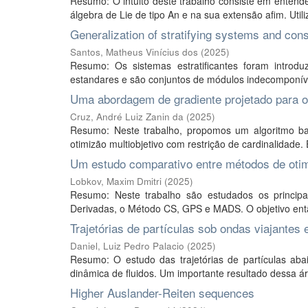
Resumo: O intuito deste trabalho consiste em entend
álgebra de Lie de tipo An e na sua extensão afim. Utili
Generalization of stratifying systems and const
Santos, Matheus Vinícius dos
(
2025
)
Resumo: Os sistemas estratificantes foram intr
estandares e são conjuntos de módulos indecomponívei
Uma abordagem de gradiente projetado para ot
Cruz, André Luiz Zanin da
(
2025
)
Resumo: Neste trabalho, propomos um algoritmo 
otimizão multiobjetivo com restrição de cardinalidade.
Um estudo comparativo entre métodos de otim
Lobkov, Maxim Dmitri
(
2025
)
Resumo: Neste trabalho são estudados os princip
Derivadas, o Método CS, GPS e MADS. O objetivo então
Trajetórias de partículas sob ondas viajante
Daniel, Luiz Pedro Palacio
(
2025
)
Resumo: O estudo das trajetórias de partículas aba
dinâmica de fluidos. Um importante resultado dessa áre
Higher Auslander-Reiten sequences