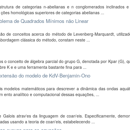
trutura de categorias n-abelianas e n conglomerados inclinados e
ções homológicas superiores de categorias abelianas ...
oblema de Quadrados Mínimos não Linear
ão de conceitos acerca do método de Levenberg-Marquardt, utilizad
bordagem clássica do método, constam neste ...
 conceito de álgebra parcial do grupo G, denotada por Kpar (G), qu
re K e e uma ferramenta bastante fina para ...
xtensão do modelo de KdV-Benjamin-Ono
is modelos matemáticos para descrever a dinâmica das ondas aquát
m ento analítico e computacional dessas equações, ...
e Galois atrav'es da linguagem de coan'eis. Especificamente, demo
das usando a teoria de coan'eis, estabelecendo ...
 das curvas para as equações