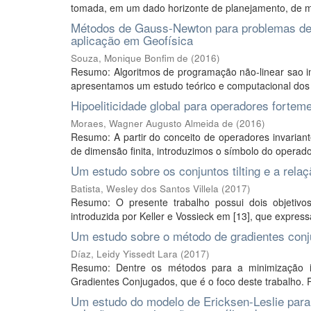
tomada, em um dado horizonte de planejamento, de m
Métodos de Gauss-Newton para problemas de q
aplicação em Geofísica
Souza, Monique Bonfim de
(
2016
)
Resumo: Algoritmos de programação não-linear sao i
apresentamos um estudo teórico e computacional dos
Hipoeliticidade global para operadores forteme
Moraes, Wagner Augusto Almeida de
(
2016
)
Resumo: A partir do conceito de operadores invari
de dimensão finita, introduzimos o símbolo do operad
Um estudo sobre os conjuntos tilting e a relaç
Batista, Wesley dos Santos Villela
(
2017
)
Resumo: O presente trabalho possui dois objetivos
introduzida por Keller e Vossieck em [13], que express
Um estudo sobre o método de gradientes conju
Díaz, Leidy Yissedt Lara
(
2017
)
Resumo: Dentre os métodos para a minimização ir
Gradientes Conjugados, que é o foco deste trabalho. 
Um estudo do modelo de Ericksen-Leslie para c