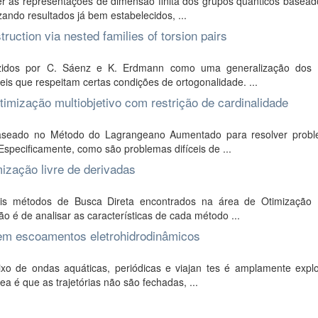
er as representações de dimensão finita dos grupos quânticos basea
zando resultados já bem estabelecidos, ...
ruction via nested families of torsion pairs
oduzidos por C. Sáenz e K. Erdmann como uma generalização dos
s que respeitam certas condições de ortogonalidade. ...
imização multiobjetivo com restrição de cardinalidade
baseado no Método do Lagrangeano Aumentado para resolver prob
 Especificamente, como são problemas difíceis de ...
ização livre de derivadas
ais métodos de Busca Direta encontrados na área de Otimização 
 é de analisar as características de cada método ...
s em escoamentos eletrohidrodinâmicos
ixo de ondas aquáticas, periódicas e viajan tes é amplamente expl
a é que as trajetórias não são fechadas, ...