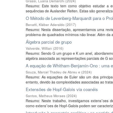
Grassi, Luana Demarchi
(
2024
)
Resumo: Este texto tem como objetivo estudar a es
sequências de Auslander Reiten. Estas são generaliza 
O Método de Levenberg-Marquardt para o Pr
Benatti, Kléber Aderaldo
(
2017
)
Resumo: Nesta dissertação, apresentamos uma revis
problema de quadrados mínimos não linear. Além da a
Álgebra parcial de grupo
Valverde, Willian
(
2016
)
Resumo: Sendo G um grupo e K um anel, abordaremos o
algebra associada as representações parciais de G sob
A equação de Whitham-Benjamin-Ono : uma e
Souza, Marcel Thadeu de Abreu e
(
2024
)
Resumo: As equações de Euler são um dos principa
entanto, devido às complexidades associadas ao trata
Extensões de Hopf-Galois via coanéis
Santos, Matheus Moraes
(
2024
)
Resumo: Neste trabalho, investigamos extens˜oes d
como extens˜oes de Hopf-Galois podem ser caracteriza
Introdução à geometria analítica : no sentido