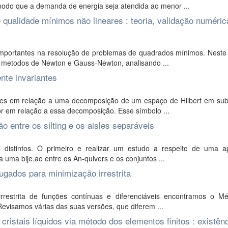
odo que a demanda de energia seja atendida ao menor ...
ualidade mínimos não lineares : teoria, validação numéric
mportantes na resolução de problemas de quadrados mínimos. Neste 
 metodos de Newton e Gauss-Newton, analisando ...
nte invariantes
antes em relação a uma decomposição de um espaço de Hilbert em su
or em relação a essa decomposição. Esse símbolo ...
ão entre os silting e os aisles separáveis
 distintos. O primeiro e realizar um estudo a respeito de uma ap
a uma bije.ao entre os An-quivers e os conjuntos ...
gados para minimização irrestrita
restrita de funções contínuas e diferenciáveis encontramos o M
Revisamos várias das suas versões, que diferem ...
ristais líquidos via método dos elementos finitos : existên