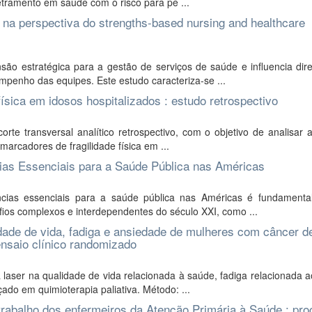
letramento em saúde com o risco para pé ...
a perspectiva do strengths-based nursing and healthcare
ão estratégica para a gestão de serviços de saúde e influencia dir
penho das equipes. Este estudo caracteriza-se ...
física em idosos hospitalizados : estudo retrospectivo
rte transversal analítico retrospectivo, com o objetivo de analisar 
marcadores de fragilidade física em ...
ias Essenciais para a Saúde Pública nas Américas
ias essenciais para a saúde pública nas Américas é fundamenta
fios complexos e interdependentes do século XXI, como ...
lidade de vida, fadiga e ansiedade de mulheres com câncer d
nsaio clínico randomizado
 a laser na qualidade de vida relacionada à saúde, fadiga relacionada 
o em quimioterapia paliativa. Método: ...
 trabalho dos enfermeiros da Atenção Primária à Saúde : pr