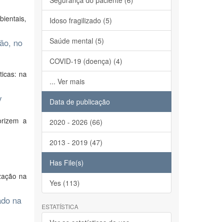
Segurança do paciente (6)
bientais,
Idoso fragilizado (5)
Saúde mental (5)
ão, no
COVID-19 (doença) (4)
icas: na
... Ver mais
y
Data de publicação
orizem a
2020 - 2026 (66)
2013 - 2019 (47)
Has File(s)
ização na
Yes (113)
ado na
ESTATÍSTICA