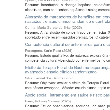
Resumo: Introdução: a doença hepática esteatót
alcoolistas, mas com lesões hepáticas histologicamente 
Alteração de marcadores de hemólise em con
nascidos : ensaio clínico randômico e control
Cunha, Maria Gorete de Brito
(
2025
)
Resumo: A transfusão de concentrado de hemácias (CH
sobretudo entre recém-nascidosprematuros. O cateter c
Competência cultural de enfermeiros para o cu
Persegona, Karin Rosa
(
2026
)
Resumo: Estudo qualitativo, de natureza exploratória 
competência cultural vivenciado por enfermeiros no cu
Efeito da Terapia Floral de Bach na esperanç
avançado : ensaio clínico randomizado
Silva, Leonel dos Santos
(
2025
)
Resumo: Objetivos: avaliar o efeito da Terapia Flor
com câncer avançado. Método: estudo clínico, triplo ce
Apoio social, letramento em saúde e risco par
Paes, Robson Giovani
(
2025
)
Resumo: Estudo observacional seccional, de base po