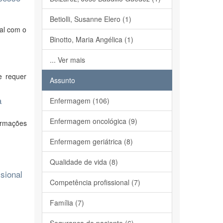
Betiolli, Susanne Elero (1)
al com o
Binotto, Maria Angélica (1)
... Ver mais
e requer
Assunto
a
Enfermagem (106)
Enfermagem oncológica (9)
ormações
Enfermagem geriátrica (8)
Qualidade de vida (8)
ssional
Competência profissional (7)
Família (7)