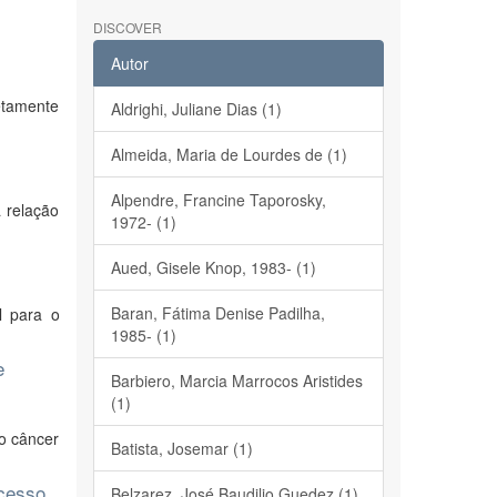
DISCOVER
Autor
etamente
Aldrighi, Juliane Dias (1)
Almeida, Maria de Lourdes de (1)
Alpendre, Francine Taporosky,
a relação
1972- (1)
Aued, Gisele Knop, 1983- (1)
Baran, Fátima Denise Padilha,
l para o
1985- (1)
e
Barbiero, Marcia Marrocos Aristides
(1)
ao câncer
Batista, Josemar (1)
ocesso
Belzarez, José Baudilio Guedez (1)