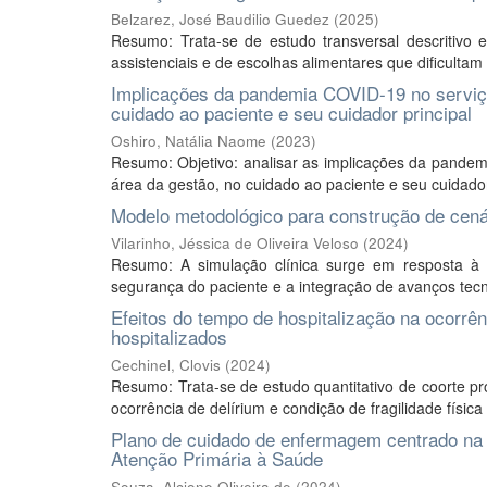
Belzarez, José Baudilio Guedez
(
2025
)
Resumo: Trata-se de estudo transversal descritivo e
assistenciais e de escolhas alimentares que dificultam 
Implicações da pandemia COVID-19 no serviço 
cuidado ao paciente e seu cuidador principal
Oshiro, Natália Naome
(
2023
)
Resumo: Objetivo: analisar as implicações da pandem
área da gestão, no cuidado ao paciente e seu cuidador 
Modelo metodológico para construção de cenári
Vilarinho, Jéssica de Oliveira Veloso
(
2024
)
Resumo: A simulação clínica surge em resposta à 
segurança do paciente e a integração de avanços tecn
Efeitos do tempo de hospitalização na ocorrênc
hospitalizados
Cechinel, Clovis
(
2024
)
Resumo: Trata-se de estudo quantitativo de coorte pro
ocorrência de delírium e condição de fragilidade física
Plano de cuidado de enfermagem centrado na 
Atenção Primária à Saúde
Souza, Alcione Oliveira de
(
2024
)