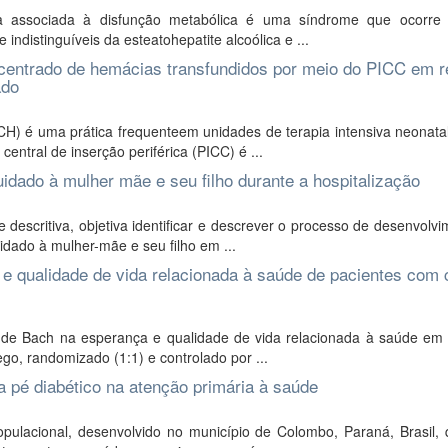
ica associada à disfunção metabólica é uma síndrome que ocorr
indistinguíveis da esteatohepatite alcoólica e ...
centrado de hemácias transfundidos por meio do PICC em 
ado
) é uma prática frequenteem unidades de terapia intensiva neonatal
entral de inserção periférica (PICC) é ...
idado à mulher mãe e seu filho durante a hospitalização
e descritiva, objetiva identificar e descrever o processo de desenvolv
idado à mulher-mãe e seu filho em ...
a e qualidade de vida relacionada à saúde de pacientes com
al de Bach na esperança e qualidade de vida relacionada à saúde em
go, randomizado (1:1) e controlado por ...
a pé diabético na atenção primária à saúde
pulacional, desenvolvido no município de Colombo, Paraná, Brasil, 