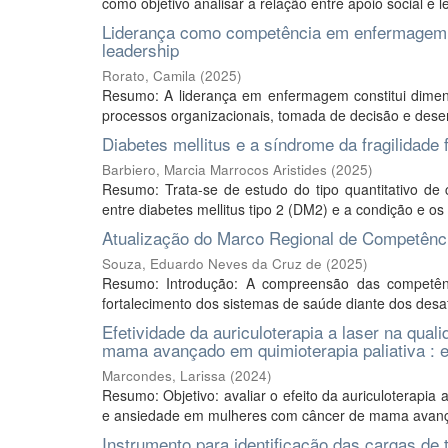
como objetivo analisar a relação entre apoio social e 
Liderança como competência em enfermagem n
leadership
Rorato, Camila
(
2025
)
Resumo: A liderança em enfermagem constitui dimens
processos organizacionais, tomada de decisão e desem
Diabetes mellitus e a síndrome da fragilidade 
Barbiero, Marcia Marrocos Aristides
(
2025
)
Resumo: Trata-se de estudo do tipo quantitativo de co
entre diabetes mellitus tipo 2 (DM2) e a condição e os 
Atualização do Marco Regional de Competênc
Souza, Eduardo Neves da Cruz de
(
2025
)
Resumo: Introdução: A compreensão das competênc
fortalecimento dos sistemas de saúde diante dos desa
Efetividade da auriculoterapia a laser na qua
mama avançado em quimioterapia paliativa : e
Marcondes, Larissa
(
2024
)
Resumo: Objetivo: avaliar o efeito da auriculoterapia
e ansiedade em mulheres com câncer de mama avançad
Instrumento para identificação das cargas de