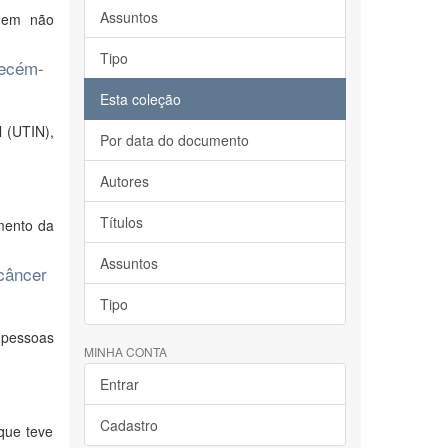
Assuntos
e em não
Tipo
recém-
Esta coleção
 (UTIN),
Por data do documento
Autores
Títulos
imento da
Assuntos
 câncer
Tipo
 pessoas
MINHA CONTA
Entrar
Cadastro
que teve