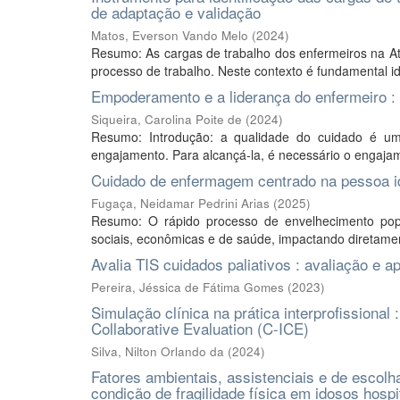
de adaptação e validação
Matos, Everson Vando Melo
(
2024
)
Resumo: As cargas de trabalho dos enfermeiros na A
processo de trabalho. Neste contexto é fundamental ide
Empoderamento e a liderança do enfermeiro : 
Siqueira, Carolina Poite de
(
2024
)
Resumo: Introdução: a qualidade do cuidado é u
engajamento. Para alcançá-la, é necessário o engajame
Cuidado de enfermagem centrado na pessoa ido
Fugaça, Neidamar Pedrini Arias
(
2025
)
Resumo: O rápido processo de envelhecimento popu
sociais, econômicas e de saúde, impactando diretamen
Avalia TIS cuidados paliativos : avaliação e ap
Pereira, Jéssica de Fátima Gomes
(
2023
)
Simulação clínica na prática interprofissional 
Collaborative Evaluation (C-ICE)
Silva, Nilton Orlando da
(
2024
)
Fatores ambientais, assistenciais e de escolha
condição de fragilidade física em idosos hospi