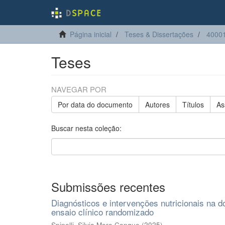
Página inicial
Teses & Dissertações
4000
Teses
NAVEGAR POR
Por data do documento
Autores
Títulos
As
Buscar nesta coleção:
Submissões recentes
Diagnósticos e intervenções nutricionais na d
ensaio clínico randomizado
Spinelli, Silvia Moro Conque
(
2025
)