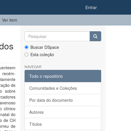
Entrar
Ver item
idos
Buscar DSpace
Esta coleção
NAVEGAR
quenteem
 recém-
Todo o repositório
plamente
tração de
Comunidades e Coleções
vo sobre
rcadores
Por data do documento
ravenoso
 clínico
Autores
natal do
ão de CH
Títulos
orreu de