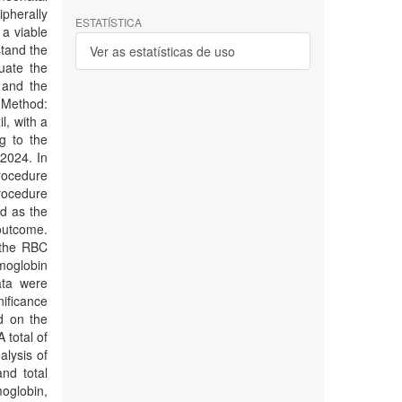
pherally
ESTATÍSTICA
 a viable
stand the
Ver as estatísticas de uso
luate the
 and the
. Method:
l, with a
g to the
 2024. In
rocedure
rocedure
d as the
outcome.
 the RBC
emoglobin
ata were
nificance
d on the
 total of
lysis of
and total
oglobin,