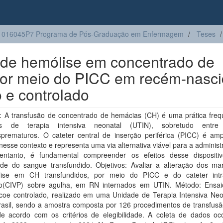
1016045P7 Programa de Pós-Graduação em Enfermagem
Teses
 de hemólise em concentrado de
por meio do PICC em recém-nasc
o e controlado
 A transfusão de concentrado de hemácias (CH) é uma prática fre
es de terapia intensiva neonatal (UTIN), sobretudo entre
sprematuros. O cateter central de inserção periférica (PICC) é am
onesse contexto e representa uma via alternativa viável para a adminis
ntanto, é fundamental compreender os efeitos desse dispositi
ade do sangue transfundido. Objetivos: Avaliar a alteração dos ma
ise em CH transfundidos, por meio do PICC e do cateter int
ico(CIVP) sobre agulha, em RN internados em UTIN. Método: Ensaio
coe controlado, realizado em uma Unidade de Terapia Intensiva Neo
rasil, sendo a amostra composta por 126 procedimentos de transfus
 acordo com os critérios de elegibilidade. A coleta de dados oc