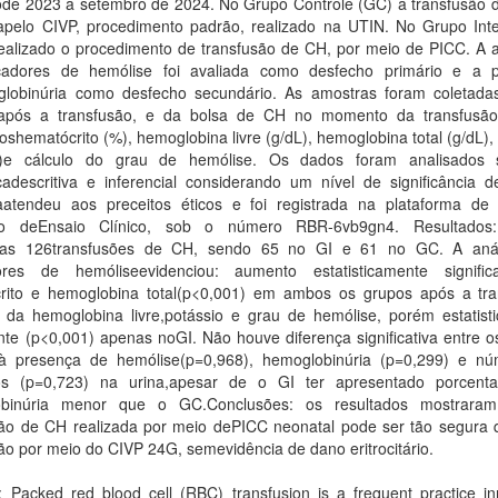
rode 2023 a setembro de 2024. No Grupo Controle (GC) a transfusão d
dapelo CIVP, procedimento padrão, realizado na UTIN. No Grupo Int
realizado o procedimento de transfusão de CH, por meio de PICC. A a
adores de hemólise foi avaliada como desfecho primário e a 
lobinúria como desfecho secundário. As amostras foram coletad
após a transfusão, e da bolsa de CH no momento da transfusã
oshematócrito (%), hemoglobina livre (g/dL), hemoglobina total (g/dL),
L)e cálculo do grau de hemólise. Os dados foram analisados 
icadescritiva e inferencial considerando um nível de significância 
aatendeu aos preceitos éticos e foi registrada na plataforma de 
eiro deEnsaio Clínico, sob o número RBR-6vb9gn4. Resultados
das 126transfusões de CH, sendo 65 no GI e 61 no GC. A aná
res de hemóliseevidenciou: aumento estatisticamente signifi
rito e hemoglobina total(p<0,001) em ambos os grupos após a tra
 da hemoglobina livre,potássio e grau de hemólise, porém estatist
ante (p<0,001) apenas noGI. Não houve diferença significativa entre 
à presença de hemólise(p=0,968), hemoglobinúria (p=0,299) e n
itos (p=0,723) na urina,apesar de o GI ter apresentado porcen
obinúria menor que o GC.Conclusões: os resultados mostrara
são de CH realizada por meio dePICC neonatal pode ser tão segura 
ão por meio do CIVP 24G, semevidência de dano eritrocitário.
: Packed red blood cell (RBC) transfusion is a frequent practice in