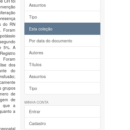
e CH foi
Assuntos
ervenção
lteração
Tipo
presença
as do RN
Esta coleção
o. Foram
 potássio
Por data do documento
segundo
de 5%. A
Autores
Registro
: Foram
Títulos
lise dos
cante do
nsfusão;
Assuntos
icamente
os grupos
Tipo
úmero de
tagem de
MINHA CONTA
m que a
quanto a
Entrar
Cadastro
neonatal