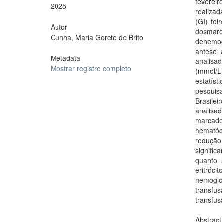
feverei
2025
realiza
(GI) foi
Autor
dosmarc
Cunha, Maria Gorete de Brito
dehemog
antese 
Metadata
analisad
Mostrar registro completo
(mmol/
estatíst
pesquis
Brasil
analisa
marcado
hematóc
redução
signific
quanto 
eritróc
hemogl
transfu
transfus
Abstract