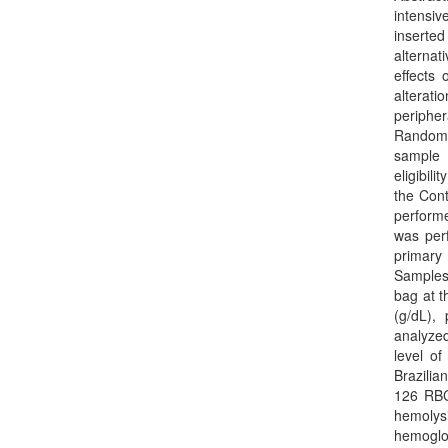
intensi
inserted
alternat
effects 
alterat
peripher
Randomiz
sample 
eligibil
the Con
performe
was per
primary
Samples
bag at t
(g/dL),
analyzed
level o
Brazilia
126 RBC
hemolysi
hemoglob