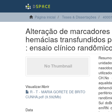
Página inicial
Teses & Dissertações
4000
Alteração de marcadores
hemácias transfundidos 
: ensaio clínico randômic
Resumo:
unidad
nascido
utilizad
CH.No e
aqualid
Visualizar/
Abrir
dehemól
R - T - MARIA GORETE DE BRITO
perifér
CUNHA.pdf (9.592Mb)
randômi
Sul doB
emRN de
Data