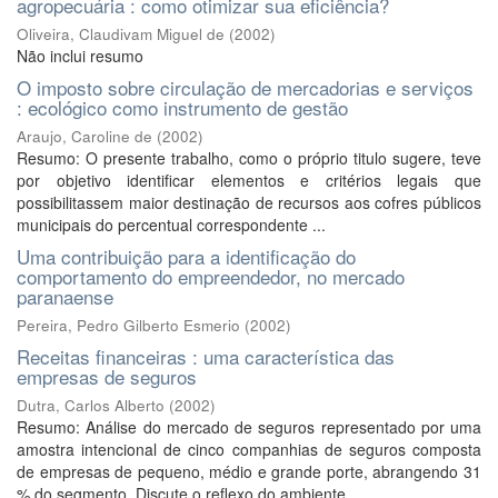
agropecuária : como otimizar sua eficiência?
Oliveira, Claudivam Miguel de
(
2002
)
Não inclui resumo
O imposto sobre circulação de mercadorias e serviços
: ecológico como instrumento de gestão
Araujo, Caroline de
(
2002
)
Resumo: O presente trabalho, como o próprio titulo sugere, teve
por objetivo identificar elementos e critérios legais que
possibilitassem maior destinação de recursos aos cofres públicos
municipais do percentual correspondente ...
Uma contribuição para a identificação do
comportamento do empreendedor, no mercado
paranaense
Pereira, Pedro Gilberto Esmerio
(
2002
)
Receitas financeiras : uma característica das
empresas de seguros
Dutra, Carlos Alberto
(
2002
)
Resumo: Análise do mercado de seguros representado por uma
amostra intencional de cinco companhias de seguros composta
de empresas de pequeno, médio e grande porte, abrangendo 31
% do segmento. Discute o reflexo do ambiente ...