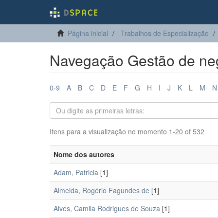
Página inicial
Trabalhos de Especialização
Navegação Gestão de neg
0-9
A
B
C
D
E
F
G
H
I
J
K
L
M
N
Itens para a visualização no momento 1-20 of 532
Nome dos autores
Adam, Patricia
[1]
Almeida, Rogério Fagundes de
[1]
Alves, Camila Rodrigues de Souza
[1]