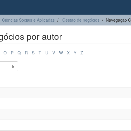
Ciências Sociais e Aplicadas
Gestão de negócios
Navegação Ge
ócios por autor
O
P
Q
R
S
T
U
V
W
X
Y
Z
Ir