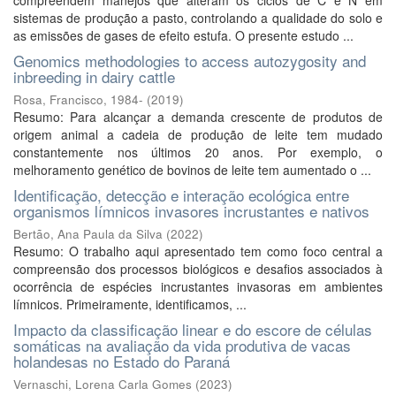
compreendem manejos que alteram os ciclos de C e N em
sistemas de produção a pasto, controlando a qualidade do solo e
as emissões de gases de efeito estufa. O presente estudo ...
Genomics methodologies to access autozygosity and
inbreeding in dairy cattle
Rosa, Francisco, 1984-
(
2019
)
Resumo: Para alcançar a demanda crescente de produtos de
origem animal a cadeia de produção de leite tem mudado
constantemente nos últimos 20 anos. Por exemplo, o
melhoramento genético de bovinos de leite tem aumentado o ...
Identificação, detecção e interação ecológica entre
organismos límnicos invasores incrustantes e nativos
Bertão, Ana Paula da Silva
(
2022
)
Resumo: O trabalho aqui apresentado tem como foco central a
compreensão dos processos biológicos e desafios associados à
ocorrência de espécies incrustantes invasoras em ambientes
límnicos. Primeiramente, identificamos, ...
Impacto da classificação linear e do escore de células
somáticas na avaliação da vida produtiva de vacas
holandesas no Estado do Paraná
Vernaschi, Lorena Carla Gomes
(
2023
)