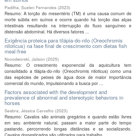
Padilha, Suelen Fernandes
(
2023
)
Resumo: A torção do mesentério (TM) é uma causa comum de
morte súbita em suínos e ocorre quando há torção das alças
intestinais resultando na interrupção do fluxo sanguíneo e
distensão abdominal. Há diversos fatores ...
Exigência proteica para tilápia-do-nilo (Oreochromis
niloticus) na fase final de crescimento com dietas fish
meal-free
Novodworski, Jailson
(
2025
)
Resumo: O crescimento exponencial da aquicultura tem
consolidado a tilápia-do-nilo (Oreochromis niloticus) como uma
das espécies de peixes de água doce de maior importância
comercial do mundo, impulsionando a busca por ...
Factors associated with the development and
prevalence of abnormal and stereotypic behaviors in
horses
Seabra, Jéssica Carvalho
(
2023
)
Resumo: Cavalos são animais gregários e quando estão livres
em seu ambiente natural, passam a maior parte do tempo
pastando, percorrendo longas distâncias e se socializando.
Cavalos domesticados são utilizados para trabalho ...