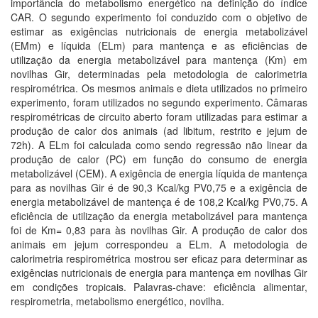
importância do metabolismo energético na definição do índice
CAR. O segundo experimento foi conduzido com o objetivo de
estimar as exigências nutricionais de energia metabolizável
(EMm) e líquida (ELm) para mantença e as eficiências de
utilização da energia metabolizável para mantença (Km) em
novilhas Gir, determinadas pela metodologia de calorimetria
respirométrica. Os mesmos animais e dieta utilizados no primeiro
experimento, foram utilizados no segundo experimento. Câmaras
respirométricas de circuito aberto foram utilizadas para estimar a
produção de calor dos animais (ad libitum, restrito e jejum de
72h). A ELm foi calculada como sendo regressão não linear da
produção de calor (PC) em função do consumo de energia
metabolizável (CEM). A exigência de energia líquida de mantença
para as novilhas Gir é de 90,3 Kcal/kg PV0,75 e a exigência de
energia metabolizável de mantença é de 108,2 Kcal/kg PV0,75. A
eficiência de utilização da energia metabolizável para mantença
foi de Km= 0,83 para às novilhas Gir. A produção de calor dos
animais em jejum correspondeu a ELm. A metodologia de
calorimetria respirométrica mostrou ser eficaz para determinar as
exigências nutricionais de energia para mantença em novilhas Gir
em condições tropicais. Palavras-chave: eficiência alimentar,
respirometria, metabolismo energético, novilha.