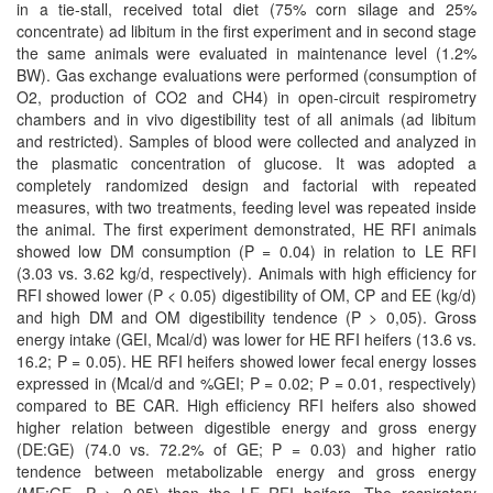
in a tie-stall, received total diet (75% corn silage and 25%
concentrate) ad libitum in the first experiment and in second stage
the same animals were evaluated in maintenance level (1.2%
BW). Gas exchange evaluations were performed (consumption of
O2, production of CO2 and CH4) in open-circuit respirometry
chambers and in vivo digestibility test of all animals (ad libitum
and restricted). Samples of blood were collected and analyzed in
the plasmatic concentration of glucose. It was adopted a
completely randomized design and factorial with repeated
measures, with two treatments, feeding level was repeated inside
the animal. The first experiment demonstrated, HE RFI animals
showed low DM consumption (P = 0.04) in relation to LE RFI
(3.03 vs. 3.62 kg/d, respectively). Animals with high efficiency for
RFI showed lower (P < 0.05) digestibility of OM, CP and EE (kg/d)
and high DM and OM digestibility tendence (P > 0,05). Gross
energy intake (GEI, Mcal/d) was lower for HE RFI heifers (13.6 vs.
16.2; P = 0.05). HE RFI heifers showed lower fecal energy losses
expressed in (Mcal/d and %GEI; P = 0.02; P = 0.01, respectively)
compared to BE CAR. High efficiency RFI heifers also showed
higher relation between digestible energy and gross energy
(DE:GE) (74.0 vs. 72.2% of GE; P = 0.03) and higher ratio
tendence between metabolizable energy and gross energy