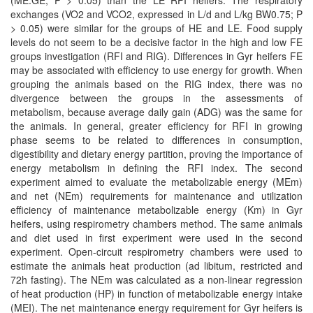
(ME:GE, P > 0.05) than the LE RFI heifers. The respiratory
exchanges (VO2 and VCO2, expressed in L/d and L/kg BW0.75; P
> 0.05) were similar for the groups of HE and LE. Food supply
levels do not seem to be a decisive factor in the high and low FE
groups investigation (RFI and RIG). Differences in Gyr heifers FE
may be associated with efficiency to use energy for growth. When
grouping the animals based on the RIG index, there was no
divergence between the groups in the assessments of
metabolism, because average daily gain (ADG) was the same for
the animals. In general, greater efficiency for RFI in growing
phase seems to be related to differences in consumption,
digestibility and dietary energy partition, proving the importance of
energy metabolism in defining the RFI index. The second
experiment aimed to evaluate the metabolizable energy (MEm)
and net (NEm) requirements for maintenance and utilization
efficiency of maintenance metabolizable energy (Km) in Gyr
heifers, using respirometry chambers method. The same animals
and diet used in first experiment were used in the second
experiment. Open-circuit respirometry chambers were used to
estimate the animals heat production (ad libitum, restricted and
72h fasting). The NEm was calculated as a non-linear regression
of heat production (HP) in function of metabolizable energy intake
(MEI). The net maintenance energy requirement for Gyr heifers is