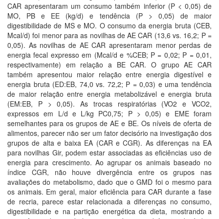
CAR apresentaram um consumo também inferior (P < 0,05) de
MO, PB e EE (kg/d) e tendência (P > 0,05) de maior
digestibilidade de MS e MO. O consumo da energia bruta (CEB,
Mcal/d) foi menor para as novilhas de AE CAR (13,6 vs. 16,2; P =
0,05). As novilhas de AE CAR apresentaram menor perdas de
energia fecal expresso em (Mcal/d e %CEB; P = 0,02; P = 0,01,
respectivamente) em relação a BE CAR. O grupo AE CAR
também apresentou maior relação entre energia digestível e
energia bruta (ED:EB, 74,0 vs. 72,2; P = 0,03) e uma tendência
de maior relação entre energia metabolizável e energia bruta
(EM:EB, P > 0,05). As trocas respiratórias (VO2 e VCO2,
expressos em L/d e L/kg PC0,75; P > 0,05) e EME foram
semelhantes para os grupos de AE e BE. Os níveis de oferta de
alimentos, parecer não ser um fator decisório na investigação dos
grupos de alta e baixa EA (CAR e CGR). As diferenças na EA
para novilhas Gir, podem estar associadas as eficiências uso de
energia para crescimento. Ao agrupar os animais baseado no
índice CGR, não houve divergência entre os grupos nas
avaliações do metabolismo, dado que o GMD foi o mesmo para
os animais. Em geral, maior eficiência para CAR durante a fase
de recria, parece estar relacionada a diferenças no consumo,
digestibilidade e na partição energética da dieta, mostrando a