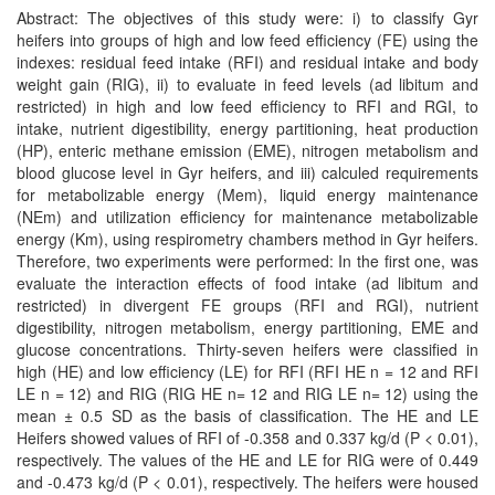
Abstract: The objectives of this study were: i) to classify Gyr
heifers into groups of high and low feed efficiency (FE) using the
indexes: residual feed intake (RFI) and residual intake and body
weight gain (RIG), ii) to evaluate in feed levels (ad libitum and
restricted) in high and low feed efficiency to RFI and RGI, to
intake, nutrient digestibility, energy partitioning, heat production
(HP), enteric methane emission (EME), nitrogen metabolism and
blood glucose level in Gyr heifers, and iii) calculed requirements
for metabolizable energy (Mem), liquid energy maintenance
(NEm) and utilization efficiency for maintenance metabolizable
energy (Km), using respirometry chambers method in Gyr heifers.
Therefore, two experiments were performed: In the first one, was
evaluate the interaction effects of food intake (ad libitum and
restricted) in divergent FE groups (RFI and RGI), nutrient
digestibility, nitrogen metabolism, energy partitioning, EME and
glucose concentrations. Thirty-seven heifers were classified in
high (HE) and low efficiency (LE) for RFI (RFI HE n = 12 and RFI
LE n = 12) and RIG (RIG HE n= 12 and RIG LE n= 12) using the
mean ± 0.5 SD as the basis of classification. The HE and LE
Heifers showed values of RFI of -0.358 and 0.337 kg/d (P < 0.01),
respectively. The values of the HE and LE for RIG were of 0.449
and -0.473 kg/d (P < 0.01), respectively. The heifers were housed