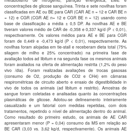
metabolismo de nitrogênio, partição energética, EME e
concentrações de glicose sanguínea. Trinta e sete novilhas foram
classificadas em AE ou BE para CAR (CAR AE n = 12 e CAR BE n
= 12) e CGR (CGR AE n= 12 e CGR BE n = 12) usando como
base de classificação a média ± 0,5 DP. As novilhas AE e BE
tiveram valores médio de CAR de -0,358 e 0,337 kg/d (P < 0,01),
respectivamente. Os valores médios para AE e BE para CGR
foram de 0,449 e -0,473 kg/d (P < 0,01), respectivamente. As
novilhas foram alojadas em tie-stall e receberam dieta total (75%
silagem de milho e 25% concentrado) na primeira fase de
avaliação todos ad libitum e na segunda fase os mesmos animais
foram avaliados na oferta de alimentação restrita (1,2% do peso
vivo /dia). Foram realizadas avaliações de trocas gasosas
(consumo de O2, produção de CO2 e CH4) em câmaras
respirométricas de circuito aberto e ensaio de digestibilidade in
vivo de todos os animais (ad libitum e restrito). Amostras de
sangue foram coletadas e analisadas quanto às concentrações
plasmáticas de glicose. Adotou-se delineamento inteiramente
casualizado e um fatorial com medidas repetidas, com dois
tratamentos, repetindo o nível de alimentação dentro do animal.
Como resultado do primeiro estudo, os animais de AE CAR
apresentaram menor (P = 0,04) consumo da MS em relação ao
BE CAR (3,03 vs. 3,62 kg/d, respectivamente). Os animais AE