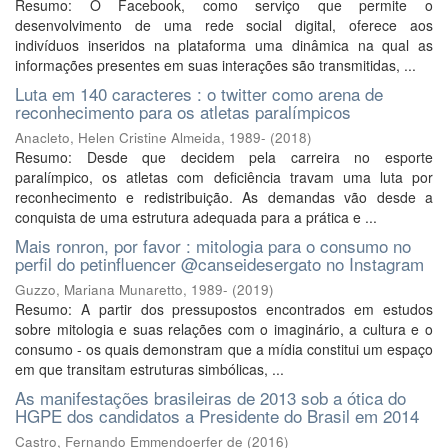
Resumo: O Facebook, como serviço que permite o
desenvolvimento de uma rede social digital, oferece aos
indivíduos inseridos na plataforma uma dinâmica na qual as
informações presentes em suas interações são transmitidas, ...
Luta em 140 caracteres : o twitter como arena de
reconhecimento para os atletas paralímpicos
Anacleto, Helen Cristine Almeida, 1989-
(
2018
)
Resumo: Desde que decidem pela carreira no esporte
paralímpico, os atletas com deficiência travam uma luta por
reconhecimento e redistribuição. As demandas vão desde a
conquista de uma estrutura adequada para a prática e ...
Mais ronron, por favor : mitologia para o consumo no
perfil do petinfluencer @canseidesergato no Instagram
Guzzo, Mariana Munaretto, 1989-
(
2019
)
Resumo: A partir dos pressupostos encontrados em estudos
sobre mitologia e suas relações com o imaginário, a cultura e o
consumo - os quais demonstram que a mídia constitui um espaço
em que transitam estruturas simbólicas, ...
As manifestações brasileiras de 2013 sob a ótica do
HGPE dos candidatos a Presidente do Brasil em 2014
Castro, Fernando Emmendoerfer de
(
2016
)