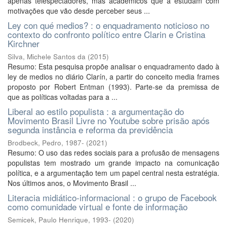
apenas telespectadores, mas acadêmicos que a estudam com
motivações que vão desde perceber seus ...
Ley con qué medios? : o enquadramento noticioso no
contexto do confronto político entre Clarin e Cristina
Kirchner
Silva, Michele Santos da
(
2015
)
Resumo: Esta pesquisa propõe analisar o enquadramento dado à
ley de medios no diário Clarín, a partir do conceito media frames
proposto por Robert Entman (1993). Parte-se da premissa de
que as políticas voltadas para a ...
Liberal ao estilo populista : a argumentação do
Movimento Brasil Livre no Youtube sobre prisão após
segunda instância e reforma da previdência
Brodbeck, Pedro, 1987-
(
2021
)
Resumo: O uso das redes sociais para a profusão de mensagens
populistas tem mostrado um grande impacto na comunicação
política, e a argumentação tem um papel central nesta estratégia.
Nos últimos anos, o Movimento Brasil ...
Literacia midiático-informacional : o grupo de Facebook
como comunidade virtual e fonte de informação
Semicek, Paulo Henrique, 1993-
(
2020
)