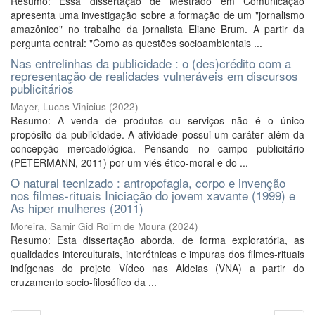
Resumo: Essa dissertação de Mestrado em Comunicação
apresenta uma investigação sobre a formação de um "jornalismo
amazônico" no trabalho da jornalista Eliane Brum. A partir da
pergunta central: "Como as questões socioambientais ...
Nas entrelinhas da publicidade : o (des)crédito com a
representação de realidades vulneráveis em discursos
publicitários
Mayer, Lucas Vinicius
(
2022
)
Resumo: A venda de produtos ou serviços não é o único
propósito da publicidade. A atividade possui um caráter além da
concepção mercadológica. Pensando no campo publicitário
(PETERMANN, 2011) por um viés ético-moral e do ...
O natural tecnizado : antropofagia, corpo e invenção
nos filmes-rituais Iniciação do jovem xavante (1999) e
As hiper mulheres (2011)
Moreira, Samir Gid Rolim de Moura
(
2024
)
Resumo: Esta dissertação aborda, de forma exploratória, as
qualidades interculturais, interétnicas e impuras dos filmes-rituais
indígenas do projeto Vídeo nas Aldeias (VNA) a partir do
cruzamento socio-filosófico da ...