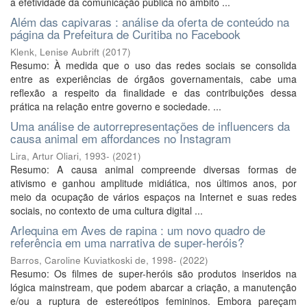
a efetividade da comunicação pública no âmbito ...
Além das capivaras : análise da oferta de conteúdo na
página da Prefeitura de Curitiba no Facebook
Klenk, Lenise Aubrift
(
2017
)
Resumo: À medida que o uso das redes sociais se consolida
entre as experiências de órgãos governamentais, cabe uma
reflexão a respeito da finalidade e das contribuições dessa
prática na relação entre governo e sociedade. ...
Uma análise de autorrepresentações de influencers da
causa animal em affordances no Instagram
Lira, Artur Oliari, 1993-
(
2021
)
Resumo: A causa animal compreende diversas formas de
ativismo e ganhou amplitude midiática, nos últimos anos, por
meio da ocupação de vários espaços na Internet e suas redes
sociais, no contexto de uma cultura digital ...
Arlequina em Aves de rapina : um novo quadro de
referência em uma narrativa de super-heróis?
Barros, Caroline Kuviatkoski de, 1998-
(
2022
)
Resumo: Os filmes de super-heróis são produtos inseridos na
lógica mainstream, que podem abarcar a criação, a manutenção
e/ou a ruptura de estereótipos femininos. Embora pareçam