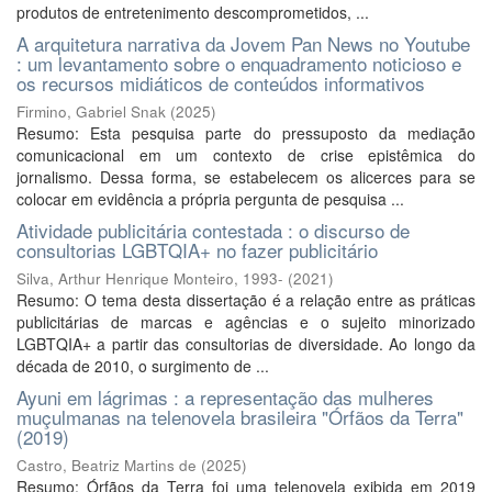
produtos de entretenimento descomprometidos, ...
A arquitetura narrativa da Jovem Pan News no Youtube
: um levantamento sobre o enquadramento noticioso e
os recursos midiáticos de conteúdos informativos
Firmino, Gabriel Snak
(
2025
)
Resumo: Esta pesquisa parte do pressuposto da mediação
comunicacional em um contexto de crise epistêmica do
jornalismo. Dessa forma, se estabelecem os alicerces para se
colocar em evidência a própria pergunta de pesquisa ...
Atividade publicitária contestada : o discurso de
consultorias LGBTQIA+ no fazer publicitário
Silva, Arthur Henrique Monteiro, 1993-
(
2021
)
Resumo: O tema desta dissertação é a relação entre as práticas
publicitárias de marcas e agências e o sujeito minorizado
LGBTQIA+ a partir das consultorias de diversidade. Ao longo da
década de 2010, o surgimento de ...
Ayuni em lágrimas : a representação das mulheres
muçulmanas na telenovela brasileira "Órfãos da Terra"
(2019)
Castro, Beatriz Martins de
(
2025
)
Resumo: Órfãos da Terra foi uma telenovela exibida em 2019