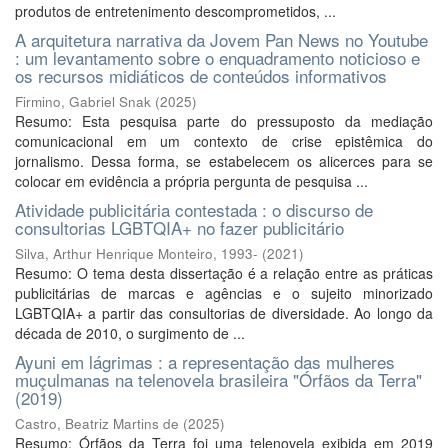
produtos de entretenimento descomprometidos, ...
A arquitetura narrativa da Jovem Pan News no Youtube
: um levantamento sobre o enquadramento noticioso e
os recursos midiáticos de conteúdos informativos
Firmino, Gabriel Snak
(
2025
)
Resumo: Esta pesquisa parte do pressuposto da mediação
comunicacional em um contexto de crise epistêmica do
jornalismo. Dessa forma, se estabelecem os alicerces para se
colocar em evidência a própria pergunta de pesquisa ...
Atividade publicitária contestada : o discurso de
consultorias LGBTQIA+ no fazer publicitário
Silva, Arthur Henrique Monteiro, 1993-
(
2021
)
Resumo: O tema desta dissertação é a relação entre as práticas
publicitárias de marcas e agências e o sujeito minorizado
LGBTQIA+ a partir das consultorias de diversidade. Ao longo da
década de 2010, o surgimento de ...
Ayuni em lágrimas : a representação das mulheres
muçulmanas na telenovela brasileira "Órfãos da Terra"
(2019)
Castro, Beatriz Martins de
(
2025
)
Resumo: Órfãos da Terra foi uma telenovela exibida em 2019