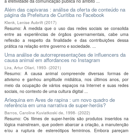
a efetividade da comunicação pública no âmbito ...
Além das capivaras : análise da oferta de conteúdo na
página da Prefeitura de Curitiba no Facebook
Klenk, Lenise Aubrift
(
2017
)
Resumo: À medida que o uso das redes sociais se consolida
entre as experiências de órgãos governamentais, cabe uma
reflexão a respeito da finalidade e das contribuições dessa
prática na relação entre governo e sociedade. ...
Uma análise de autorrepresentações de influencers da
causa animal em affordances no Instagram
Lira, Artur Oliari, 1993-
(
2021
)
Resumo: A causa animal compreende diversas formas de
ativismo e ganhou amplitude midiática, nos últimos anos, por
meio da ocupação de vários espaços na Internet e suas redes
sociais, no contexto de uma cultura digital ...
Arlequina em Aves de rapina : um novo quadro de
referência em uma narrativa de super-heróis?
Barros, Caroline Kuviatkoski de, 1998-
(
2022
)
Resumo: Os filmes de super-heróis são produtos inseridos na
lógica mainstream, que podem abarcar a criação, a manutenção
e/ou a ruptura de estereótipos femininos. Embora pareçam