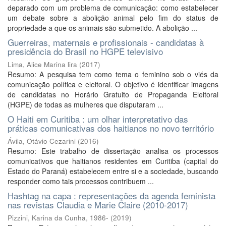
deparado com um problema de comunicação: como estabelecer
um debate sobre a abolição animal pelo fim do status de
propriedade a que os animais são submetido. A abolição ...
Guerreiras, maternais e profissionais - candidatas à
presidência do Brasil no HGPE televisivo
Lima, Alice Marina lira
(
2017
)
Resumo: A pesquisa tem como tema o feminino sob o viés da
comunicação política e eleitoral. O objetivo é identificar imagens
de candidatas no Horário Gratuito de Propaganda Eleitoral
(HGPE) de todas as mulheres que disputaram ...
O Haiti em Curitiba : um olhar interpretativo das
práticas comunicativas dos haitianos no novo território
Ávila, Otávio Cezarini
(
2016
)
Resumo: Este trabalho de dissertação analisa os processos
comunicativos que haitianos residentes em Curitiba (capital do
Estado do Paraná) estabelecem entre si e a sociedade, buscando
responder como tais processos contribuem ...
Hashtag na capa : representações da agenda feminista
nas revistas Claudia e Marie Claire (2010-2017)
Pizzini, Karina da Cunha, 1986-
(
2019
)