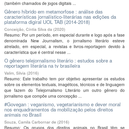
(também chamados de jogos digitais ...
Gênero híbrido em metamorfose : análise das
características jornalístico-literárias nas edições da
plataforma digiral UOL TAB (2014-2018)
Conceição, Cíntia Silva da
(
2020
)
Resumo: Por um período, em especial durante e logo após a fase
denominada New Journalism, o jornalismo literário esteve
atrelado, em especial, a revistas e livros-reportagem devido à
característica que é central nesse ...
O gênero telejornalismo literário : estudos sobre a
reportagem literária na tv brasileira
Valim, Silvia
(
2016
)
Resumo: Este trabalho tem por objetivo apresentar os estudos
sobre os elementos textuais, imagéticos, técnicos e de linguagem
que fazem do Telejornalismo Literário um outro gênero do
jornalismo que compõe uma concepção ...
#Govegan : veganismo, vegetarianismo e dever moral
nos enquadramentos da mobilização pelos direitos
animais no Brasil
Souza, Camila Carbornar de
(
2016
)
Resumo: Os grupos dos direitos animais no Brasil têm se