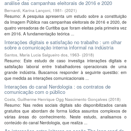
análise das campanhas eleitorais de 2016 e 2020
Bernardi, Karina Lançoni, 1981-
(
2021
)
Resumo: A pesquisa apresenta um estudo sobre a constituição
da Imagem Pública nas campanhas eleitorais de 2016 e 2020, de
quatro vereadoras de Curitiba que foram eleitas pela primeira vez
em 2016. A fundamentação teórica ...
Interações digitais e satisfação no trabalho : um olhar
sobre a comunicação interna informal na indústria
Santos, Maria Lucia Salgueiro dos, 1963-
(
2018
)
Resumo: Este estudo de caso investiga interações digitais e
satisfação laboral entre trabalhadores operacionais de uma
grande indústria. Buscamos responder à seguinte questão: em
que medida as interações comunicacionais ...
Interações do canal Nerdologia : os contratos de
comunicação com o público
Costa, Guilherme Henrique Ogg Nascimento Gonçalves
(
2018
)
Resumo: Nas redes sociais digitais são disponibilizados canais
gratuitos que abordam de forma lúdica assuntos complexos de
várias áreas do conhecimento. Neste estudo, analisamos o
conteúdo do canal Nerdologia, que realiza ...
As interações entre leitores na seção The long read do