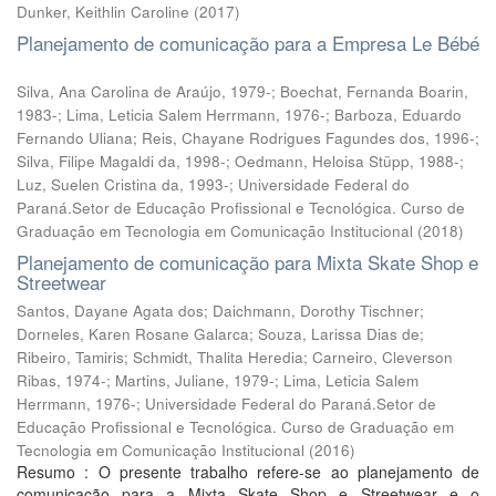
Dunker, Keithlin Caroline
(
2017
)
Planejamento de comunicação para a Empresa Le Bébé
Silva, Ana Carolina de Araújo, 1979-; Boechat, Fernanda Boarin,
1983-; Lima, Leticia Salem Herrmann, 1976-; Barboza, Eduardo
Fernando Uliana; Reis, Chayane Rodrigues Fagundes dos, 1996-;
Silva, Filipe Magaldi da, 1998-; Oedmann, Heloisa Stüpp, 1988-;
Luz, Suelen Cristina da, 1993-; Universidade Federal do
Paraná.Setor de Educação Profissional e Tecnológica. Curso de
Graduação em Tecnologia em Comunicação Institucional
(
2018
)
Planejamento de comunicação para Mixta Skate Shop e
Streetwear
Santos, Dayane Agata dos; Daichmann, Dorothy Tischner;
Dorneles, Karen Rosane Galarca; Souza, Larissa Dias de;
Ribeiro, Tamiris; Schmidt, Thalita Heredia; Carneiro, Cleverson
Ribas, 1974-; Martins, Juliane, 1979-; Lima, Leticia Salem
Herrmann, 1976-; Universidade Federal do Paraná.Setor de
Educação Profissional e Tecnológica. Curso de Graduação em
Tecnologia em Comunicação Institucional
(
2016
)
Resumo : O presente trabalho refere-se ao planejamento de
comunicação para a Mixta Skate Shop e Streetwear e o