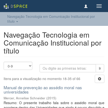
Toggl
navig
Navegação Tecnologia em Comunicação Institucional por
título
Navegação Tecnologia em
Comunicação Institucional por
título
Ir
Itens para a visualização no momento 18-35 of 66
Manual de prevenção ao assédio moral nas
universidades
Mercer, Annelise Schneider
(
2015
)
Resumo: O presente trabalho fala sobre o assédio moral que
acontece dentro das Universidades que ainda é pouco discutido e