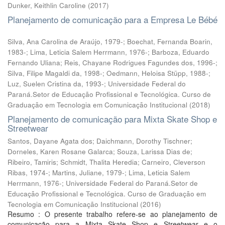
Dunker, Keithlin Caroline
(
2017
)
Planejamento de comunicação para a Empresa Le Bébé
Silva, Ana Carolina de Araújo, 1979-; Boechat, Fernanda Boarin,
1983-; Lima, Leticia Salem Herrmann, 1976-; Barboza, Eduardo
Fernando Uliana; Reis, Chayane Rodrigues Fagundes dos, 1996-;
Silva, Filipe Magaldi da, 1998-; Oedmann, Heloisa Stüpp, 1988-;
Luz, Suelen Cristina da, 1993-; Universidade Federal do
Paraná.Setor de Educação Profissional e Tecnológica. Curso de
Graduação em Tecnologia em Comunicação Institucional
(
2018
)
Planejamento de comunicação para Mixta Skate Shop e
Streetwear
Santos, Dayane Agata dos; Daichmann, Dorothy Tischner;
Dorneles, Karen Rosane Galarca; Souza, Larissa Dias de;
Ribeiro, Tamiris; Schmidt, Thalita Heredia; Carneiro, Cleverson
Ribas, 1974-; Martins, Juliane, 1979-; Lima, Leticia Salem
Herrmann, 1976-; Universidade Federal do Paraná.Setor de
Educação Profissional e Tecnológica. Curso de Graduação em
Tecnologia em Comunicação Institucional
(
2016
)
Resumo : O presente trabalho refere-se ao planejamento de
comunicação para a Mixta Skate Shop e Streetwear e o