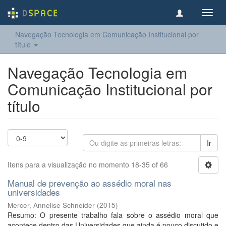
Toggl
navig
Navegação Tecnologia em Comunicação Institucional por
título
Navegação Tecnologia em
Comunicação Institucional por
título
Ir
Itens para a visualização no momento 18-35 of 66
Manual de prevenção ao assédio moral nas
universidades
Mercer, Annelise Schneider
(
2015
)
Resumo: O presente trabalho fala sobre o assédio moral que
acontece dentro das Universidades que ainda é pouco discutido e