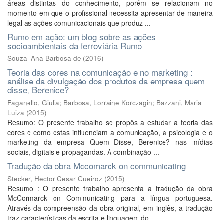
áreas distintas do conhecimento, porém se relacionam no
momento em que o profissional necessita apresentar de maneira
legal as ações comunicacionais que produz ...
Rumo em ação: um blog sobre as ações
socioambientais da ferroviária Rumo
Souza, Ana Barbosa de
(
2016
)
Teoria das cores na comunicação e no marketing :
análise da divulgação dos produtos da empresa quem
disse, Berenice?
Faganello, Giulia
;
Barbosa, Lorraine Korczagin
;
Bazzani, Maria
Luiza
(
2015
)
Resumo: O presente trabalho se propôs a estudar a teoria das
cores e como estas influenciam a comunicação, a psicologia e o
marketing da empresa Quem Disse, Berenice? nas mídias
sociais, digitais e propagandas. A combinação ...
Tradução da obra Mccomarck on communicating
Stecker, Hector Cesar Queiroz
(
2015
)
Resumo : O presente trabalho apresenta a tradução da obra
McCormarck on Communicating para a língua portuguesa.
Através da compreensão da obra original, em inglês, a tradução
traz características da escrita e linguagem do ...