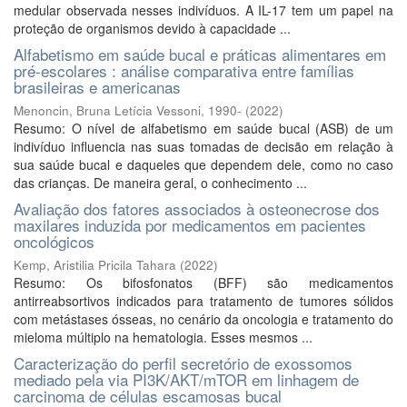
medular observada nesses indivíduos. A IL-17 tem um papel na
proteção de organismos devido à capacidade ...
Alfabetismo em saúde bucal e práticas alimentares em
pré-escolares : análise comparativa entre famílias
brasileiras e americanas
Menoncin, Bruna Letícia Vessoni, 1990-
(
2022
)
Resumo: O nível de alfabetismo em saúde bucal (ASB) de um
indivíduo influencia nas suas tomadas de decisão em relação à
sua saúde bucal e daqueles que dependem dele, como no caso
das crianças. De maneira geral, o conhecimento ...
Avaliação dos fatores associados à osteonecrose dos
maxilares induzida por medicamentos em pacientes
oncológicos
Kemp, Aristilia Pricila Tahara
(
2022
)
Resumo: Os bifosfonatos (BFF) são medicamentos
antirreabsortivos indicados para tratamento de tumores sólidos
com metástases ósseas, no cenário da oncologia e tratamento do
mieloma múltiplo na hematologia. Esses mesmos ...
Caracterização do perfil secretório de exossomos
mediado pela via PI3K/AKT/mTOR em linhagem de
carcinoma de células escamosas bucal