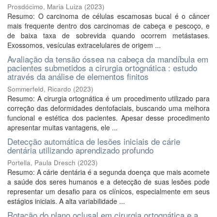
Prosdócimo, Maria Luiza
(
2023
)
Resumo: O carcinoma de células escamosas bucal é o câncer
mais frequente dentro dos carcinomas de cabeça e pescoço, e
de baixa taxa de sobrevida quando ocorrem metástases.
Exossomos, vesículas extracelulares de origem ...
Avaliação da tensão óssea na cabeça da mandíbula em
pacientes submetidos a cirurgia ortognática : estudo
através da análise de elementos finitos
Sommerfeld, Ricardo
(
2023
)
Resumo: A cirurgia ortognática é um procedimento utilizado para
correção das deformidades dentofaciais, buscando uma melhora
funcional e estética dos pacientes. Apesar desse procedimento
apresentar muitas vantagens, ele ...
Detecção automática de lesões iniciais de cárie
dentária utilizando aprendizado profundo
Portella, Paula Dresch
(
2023
)
Resumo: A cárie dentária é a segunda doença que mais acomete
a saúde dos seres humanos e a detecção de suas lesões pode
representar um desafio para os clínicos, especialmente em seus
estágios iniciais. A alta variabilidade ...
Rotação do plano oclusal em cirurgia ortognática e a