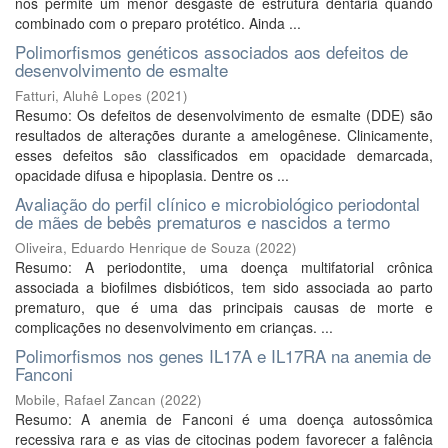
nos permite um menor desgaste de estrutura dentária quando
combinado com o preparo protético. Ainda ...
Polimorfismos genéticos associados aos defeitos de
desenvolvimento de esmalte
Fatturi, Aluhê Lopes
(
2021
)
Resumo: Os defeitos de desenvolvimento de esmalte (DDE) são
resultados de alterações durante a amelogênese. Clinicamente,
esses defeitos são classificados em opacidade demarcada,
opacidade difusa e hipoplasia. Dentre os ...
Avaliação do perfil clínico e microbiológico periodontal
de mães de bebês prematuros e nascidos a termo
Oliveira, Eduardo Henrique de Souza
(
2022
)
Resumo: A periodontite, uma doença multifatorial crônica
associada a biofilmes disbióticos, tem sido associada ao parto
prematuro, que é uma das principais causas de morte e
complicações no desenvolvimento em crianças. ...
Polimorfismos nos genes IL17A e IL17RA na anemia de
Fanconi
Mobile, Rafael Zancan
(
2022
)
Resumo: A anemia de Fanconi é uma doença autossômica
recessiva rara e as vias de citocinas podem favorecer a falência