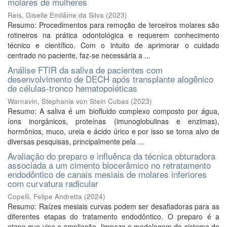
molares de mulheres
Reis, Giselle Emilãine da Silva
(
2023
)
Resumo: Procedimentos para remoção de terceiros molares são
rotineiros na prática odontológica e requerem conhecimento
técnico e científico. Com o intuito de aprimorar o cuidado
centrado no paciente, faz-se necessária a ...
Análise FTIR da saliva de pacientes com
desenvolvimento de DECH após transplante alogênico
de células-tronco hematopoiéticas
Warnavin, Stephanie von Stein Cubas
(
2023
)
Resumo: A saliva é um biofluido complexo composto por água,
íons inorgânicos, proteínas (imunoglobulinas e enzimas),
hormônios, muco, ureia e ácido úrico e por isso se torna alvo de
diversas pesquisas, principalmente pela ...
Avaliação do preparo e influênca da técnica obturadora
associada a um cimento biocerâmico no retratamento
endodôntico de canais mesiais de molares inferiores
com curvatura radicular
Copelli, Felipe Andretta
(
2024
)
Resumo: Raízes mesiais curvas podem ser desafiadoras para as
diferentes etapas do tratamento endodôntico. O preparo é a
etapa que visa a ampliação, limpeza e modelagem do sistema de