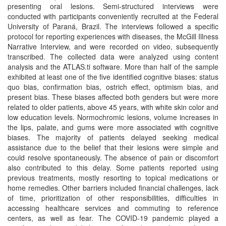
presenting oral lesions. Semi-structured interviews were
conducted with participants conveniently recruited at the Federal
University of Paraná, Brazil. The interviews followed a specific
protocol for reporting experiences with diseases, the McGill Illness
Narrative Interview, and were recorded on video, subsequently
transcribed. The collected data were analyzed using content
analysis and the ATLAS.ti software. More than half of the sample
exhibited at least one of the five identified cognitive biases: status
quo bias, confirmation bias, ostrich effect, optimism bias, and
present bias. These biases affected both genders but were more
related to older patients, above 45 years, with white skin color and
low education levels. Normochromic lesions, volume increases in
the lips, palate, and gums were more associated with cognitive
biases. The majority of patients delayed seeking medical
assistance due to the belief that their lesions were simple and
could resolve spontaneously. The absence of pain or discomfort
also contributed to this delay. Some patients reported using
previous treatments, mostly resorting to topical medications or
home remedies. Other barriers included financial challenges, lack
of time, prioritization of other responsibilities, difficulties in
accessing healthcare services and commuting to reference
centers, as well as fear. The COVID-19 pandemic played a