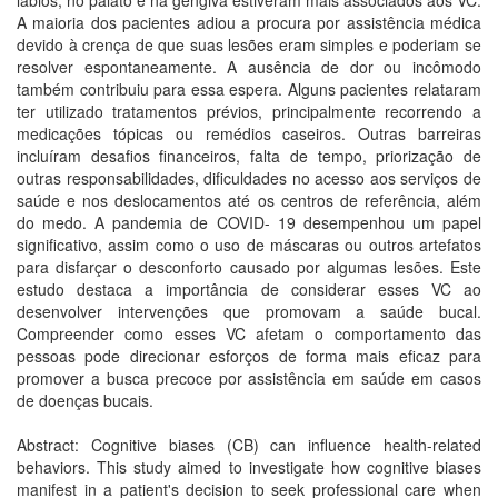
lábios, no palato e na gengiva estiveram mais associados aos VC.
A maioria dos pacientes adiou a procura por assistência médica
devido à crença de que suas lesões eram simples e poderiam se
resolver espontaneamente. A ausência de dor ou incômodo
também contribuiu para essa espera. Alguns pacientes relataram
ter utilizado tratamentos prévios, principalmente recorrendo a
medicações tópicas ou remédios caseiros. Outras barreiras
incluíram desafios financeiros, falta de tempo, priorização de
outras responsabilidades, dificuldades no acesso aos serviços de
saúde e nos deslocamentos até os centros de referência, além
do medo. A pandemia de COVID- 19 desempenhou um papel
significativo, assim como o uso de máscaras ou outros artefatos
para disfarçar o desconforto causado por algumas lesões. Este
estudo destaca a importância de considerar esses VC ao
desenvolver intervenções que promovam a saúde bucal.
Compreender como esses VC afetam o comportamento das
pessoas pode direcionar esforços de forma mais eficaz para
promover a busca precoce por assistência em saúde em casos
de doenças bucais.
Abstract: Cognitive biases (CB) can influence health-related
behaviors. This study aimed to investigate how cognitive biases
manifest in a patient's decision to seek professional care when