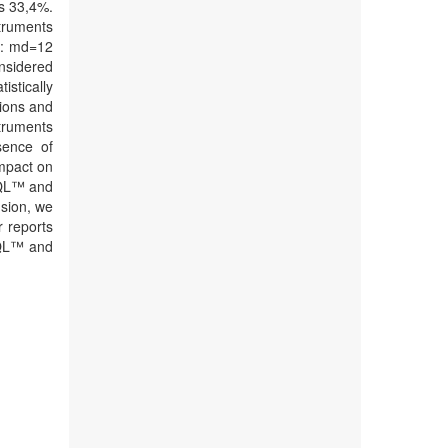
s 33,4%.
truments
H: md=12
nsidered
stically
sions and
struments
sence of
impact on
sQL™ and
usion, we
r reports
sQL™ and