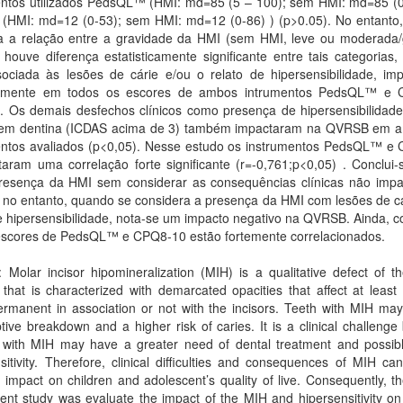
entos utilizados PedsQL™ (HMI: md=85 (5 – 100); sem HMI: md=85 (0
(HMI: md=12 (0-53); sem HMI: md=12 (0-86) ) (p>0.05). No entanto
ia a relação entre a gravidade da HMI (sem HMI, leve ou moderada/
ouve diferença estatisticamente significante entre tais categorias,
ociada às lesões de cárie e/ou o relato de hipersensibilidade, im
vamente em todos os escores de ambos intrumentos PedsQL™ e 
). Os demais desfechos clínicos como presença de hipersensibilidade
 em dentina (ICDAS acima de 3) também impactaram na QVRSB em 
entos avaliados (p<0,05). Nesse estudo os instrumentos PedsQL™ e
aram uma correlação forte significante (r=-0,761;p<0,05) . Conclui-
resença da HMI sem considerar as consequências clínicas não imp
no entanto, quando se considera a presença da HMI com lesões de cá
e hipersensibilidade, nota-se um impacto negativo na QVRSB. Ainda, c
escores de PedsQL™ e CPQ8-10 estão fortemente correlacionados.
: Molar incisor hipomineralization (MIH) is a qualitative defect of t
that is characterized with demarcated opacities that affect at least 
rmanent in association or not with the incisors. Teeth with MIH may
tive breakdown and a higher risk of caries. It is a clinical challeng
n with MIH may have a greater need of dental treatment and possibl
sitivity. Therefore, clinical difficulties and consequences of MIH c
 impact on children and adolescent’s quality of live. Consequently, t
ent study was evaluate the impact of the MIH and hipersensitivity on