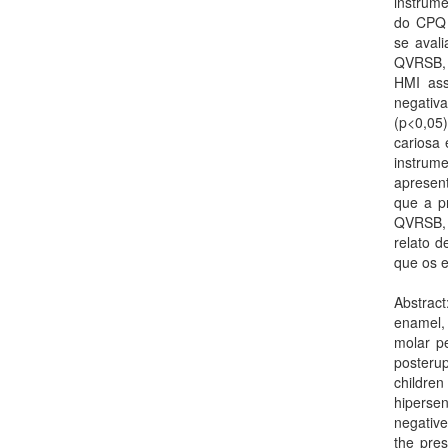
instrum
do CPQ 
se aval
QVRSB, h
HMI ass
negati
(p<0,05
cariosa
instrum
apresent
que a p
QVRSB, 
relato d
que os 
Abstract
enamel, 
molar pe
posterup
childre
hipersen
negative
the pres