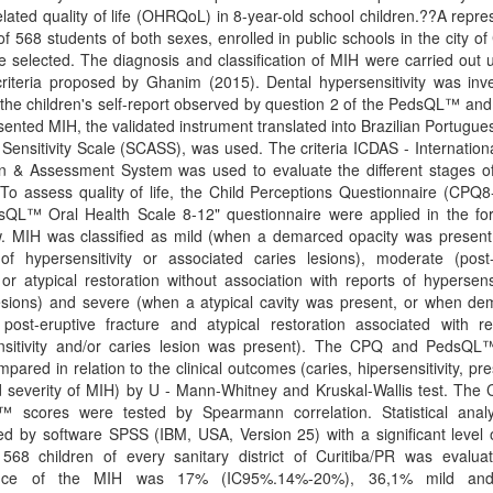
elated quality of life (OHRQoL) in 8-year-old school children.??A repre
f 568 students of both sexes, enrolled in public schools in the city of 
 selected. The diagnosis and classification of MIH were carried out 
 criteria proposed by Ghanim (2015). Dental hypersensitivity was inv
the children's self-report observed by question 2 of the PedsQL™ and
ented MIH, the validated instrument translated into Brazilian Portugues
 Sensitivity Scale (SCASS), was used. The criteria ICDAS - Internation
on & Assessment System was used to evaluate the different stages of
 To assess quality of life, the Child Perceptions Questionnaire (CPQ
sQL™ Oral Health Scale 8-12" questionnaire were applied in the fo
w. MIH was classified as mild (when a demarced opacity was present,
 of hypersensitivity or associated caries lesions), moderate (post-
 or atypical restoration without association with reports of hypersensi
lesions) and severe (when a atypical cavity was present, or when de
 post-eruptive fracture and atypical restoration associated with re
nsitivity and/or caries lesion was present). The CPQ and PedsQL
pared in relation to the clinical outcomes (caries, hipersensitivity, pr
 severity of MIH) by U - Mann-Whitney and Kruskal-Wallis test. The
 scores were tested by Spearmann correlation. Statistical anal
d by software SPSS (IBM, USA, Version 25) with a significant level 
f 568 children of every sanitary district of Curitiba/PR was evalua
ence of the MIH was 17% (IC95%.14%-20%), 36,1% mild an