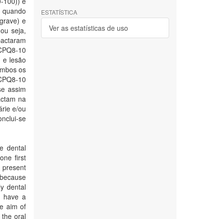
-100)) e
, quando
ESTATÍSTICA
grave) e
Ver as estatísticas de uso
 ou seja,
pactaram
CPQ8-10
 e lesão
ambos os
 CPQ8-10
se assim
actam na
rie e/ou
onclui-se
he dental
one first
 present
e because
y dental
an have a
he aim of
 the oral