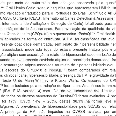
gada por meio do autorrelato das crianças observado pela ques
™ Oral Health Scale 8-12" e naquelas que apresentaram HMI foi uti
nto validado e traduzido para o Português do Brasil Schiff Cold Air Se
CASS). O critério ICDAS - International Caries Detection & Assessme
 Internacional de Avaliação e Detecção de Cárie) foi utilizado para a
tes estágios de lesões cariosas. Para avaliação da qualidade de vid
ions Questionnaire (CPQ8-10) e o questionário "PedsQL™ Oral Health 
am aplicados na forma de entrevista. A HMI foi classificada em leve
presente opacidade demarcada, sem relato de hipersensibilidade ne
e associadas), moderada (quando estava presente fratura pós eru
ção atípica sem associação a relato de hipersensibilidade ou lesão de
quando estava presente cavidade atípica ou opacidade demarcada, fra
 e restauração atípica associada ao relato de hipersensibilidade e/ou
. Os escores do CPQ8-10 e PedsQL™ foram comparados em rela
s clínicos (cárie, hipersensibilidade, presença da HMI e gravidade da
 teste U de Mann-Whitney e Kruskal-Wallis. Os escores do C
 foram testados pela correlação de Spermann. As análises foram re
 (IBM, EUA, versão 14) com nível de significância de 5%. Um tota
 de todos os distritos sanitários de Curitiba/PR foram avaliados. A pr
 foi 17% (IC95% 14% – 20%), destes 36,1% na forma leve e
a/grave. A prevalência de hipersensibilidade pelo SCASS ou relat
 A presença da HMI não impactou na QVRSB avaliada por a