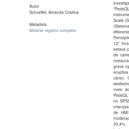
investi
Autor
"PedsQL
Schoeffel, Amanda Cristina
instrume
Scale (S
Metadata
(Sistema
Mostrar registro completo
diferen
Percept
12" for
estava 
de cári
restaura
grave (
eruptiva
cárie)
desfecho
meio do
PedsQL™
no SPSS
crianças
de HMI
moderad
33,4%.