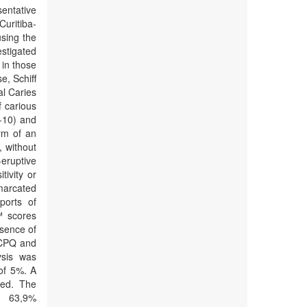
sentative
Curitiba-
using the
estigated
 in those
e, Schiff
al Caries
 carious
8-10) and
rm of an
 without
eruptive
tivity or
marcated
ports of
™ scores
esence of
 CPQ and
ysis was
of 5%. A
ted. The
d 63,9%