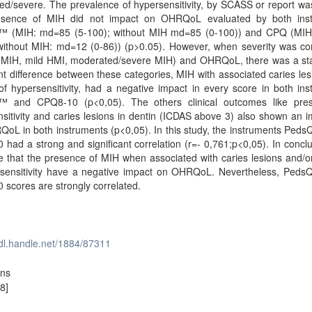
d/severe. The prevalence of hypersensitivity, by SCASS or report wa
sence of MIH did not impact on OHRQoL evaluated by both ins
 (MIH: md=85 (5-100); without MIH md=85 (0-100)) and CPQ (MI
 without MIH: md=12 (0-86)) (p>0.05). However, when severity was co
 MIH, mild HMI, moderated/severe MIH) and OHRQoL, there was a stati
ant difference between these categories, MIH with associated caries le
of hypersensitivity, had a negative impact in every score in both in
 and CPQ8-10 (p<0,05). The others clinical outcomes like pre
sitivity and caries lesions in dentin (ICDAS above 3) also shown an 
oL in both instruments (p<0,05). In this study, the instruments Ped
had a strong and significant correlation (r=- 0,761;p<0,05). In concl
e that the presence of MIH when associated with caries lesions and/o
rsensitivity have a negative impact on OHRQoL. Nevertheless, Ped
scores are strongly correlated.
hdl.handle.net/1884/87311
ons
8]