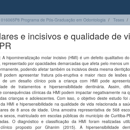
1016065P8 Programa de Pós-Graduação em Odontologia
Teses
res e incisivos e qualidade de v
/PR
A hipomineralização molar incisivo (HMI) é um defeito qualitativo d
o, representado por opacidades demarcadas que afeta pelo menos um 
ermanente, podendo afetar também os incisivos desta mesma dentição
 podem apresentar fratura pós-eruptiva e maior risco de lesões c
e de um desafio clínico pois a criança com HMI pode apresent
dade de tratamentos e hipersensibilidade dentinária. Assim, difi
s e consequências clínicas da HMI podem impactar negativamente na q
das crianças e adolescentes. Com isso, o objetivo deste estudo foi 
 da HMI e hipersensibilidade na qualidade de vida relacionada a saú
lares de 8 anos de idade. Uma amostra representativa de 568 esco
s sexos, matriculado em escolas públicas do município de Curitiba-P
nadas. O diagnóstico e classificação da HMI foram realizadas util
o clínico proposto por Ghanim (2015). A hipersensibilidade dent