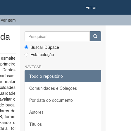
Entrar
Ver item
ida
Buscar DSpace
Esta coleção
o esmalte
primeiro
NAVEGAR
. Dentes
ariosas.
Todo o repositório
ar maior
culdades
Comunidades e Coleções
ualidade
avaliar o
Por data do documento
de bucal
lares de
Autores
R, foram
izando o
Títulos
ária foi