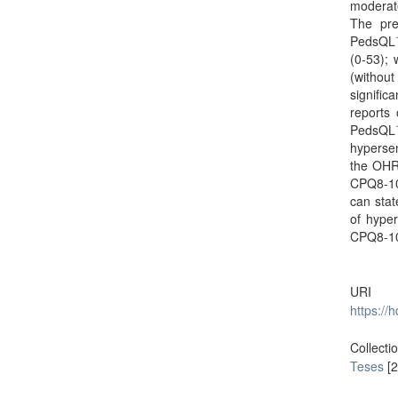
moderate
The pre
PedsQL™
(0-53);
(without
signific
reports 
PedsQL™
hypersen
the OHRQ
CPQ8-10 
can stat
of hype
CPQ8-10 
URI
https://
Collecti
Teses
[2