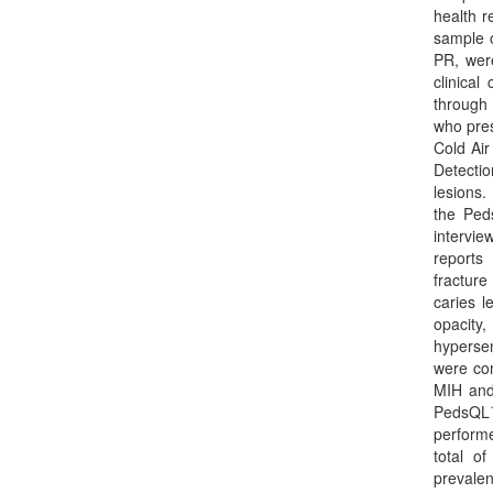
health r
sample o
PR, were
clinical
through 
who pres
Cold Air
Detecti
lesions.
the Ped
intervie
reports
fracture
caries 
opacity,
hyperse
were com
MIH and
PedsQL™
performe
total o
preval