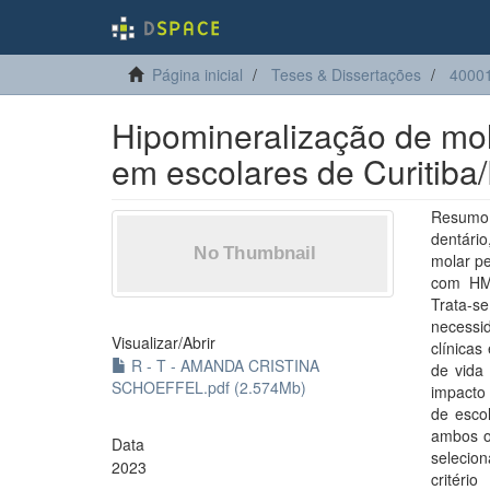
Página inicial
Teses & Dissertações
4000
Hipomineralização de mola
em escolares de Curitiba
Resumo: 
dentári
molar p
com HMI
Trata-s
necessi
Visualizar/
Abrir
clínica
R - T - AMANDA CRISTINA
de vida 
SCHOEFFEL.pdf (2.574Mb)
impacto
de esco
ambos o
Data
selecio
2023
critéri