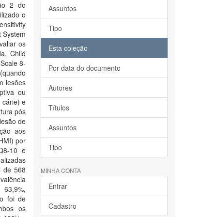
tão 2 do
Assuntos
lizado o
nsitivity
Tipo
nt System
valiar os
Esta coleção
a, Child
Scale 8-
Por data do documento
 (quando
m lesões
Autores
ptiva ou
 cárie) e
Títulos
tura pós
 lesão de
Assuntos
ção aos
 HMI) por
Tipo
PQ8-10 e
alizadas
l de 568
MINHA CONTA
evalência
Entrar
 63,9%,
o foi de
Cadastro
mbos os