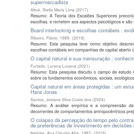
supermercadista
Altoé, Stella Maris Lima
(
2017
)
Resumo: A Teoria dos Escalões Superiores preconiza
escolhas, e remetem aos aspectos psicológicos e são 
Board interlocking e escolhas contábeis : ev
Ribeiro, Flávio, 1985-
(
2019
)
Resumo: Esta pesquisa teve como objetivo descreve
escolhas contábeis em companhias de capital aberto 
O capital natural e sua mensuração : conheci
Furtado, Lorena Lucena
(
2021
)
Resumo: Esta pesquisa discutiu o campo de estudo da
sobre os fundamentos econômicos, sociais, ecológicos, 
Capital natural em áreas protegidas : um estu
Hans Jonas
Santos, Josiane Silva Costa dos
(
2024
)
Resumo: A análise empírica e a compreensão da gre
decorrentes de comportamentos antropocêntricos preju
O colapso da percepção do tempo pelo contras
de preferências de investimento em decisões
Neitzke, Ana Claudia Afra, 1987-
(
2019
)