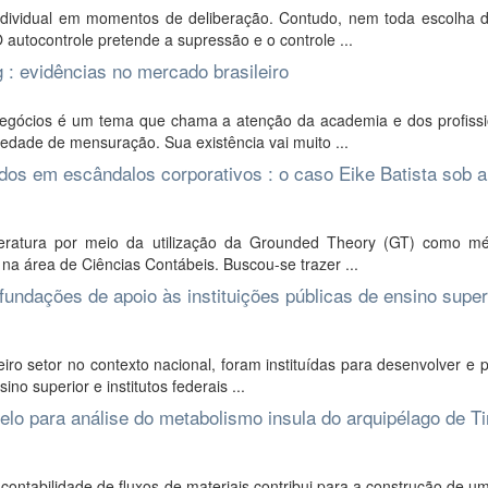
ndividual em momentos de deliberação. Contudo, nem toda escolha d
autocontrole pretende a supressão e o controle ...
 : evidências no mercado brasileiro
egócios é um tema que chama a atenção da academia e dos profissi
iedade de mensuração. Sua existência vai muito ...
os em escândalos corporativos : o caso Eike Batista sob a
iteratura por meio da utilização da Grounded Theory (GT) como m
 na área de Ciências Contábeis. Buscou-se trazer ...
fundações de apoio às instituições públicas de ensino super
ro setor no contexto nacional, foram instituídas para desenvolver e
ino superior e institutos federais ...
elo para análise do metabolismo insula do arquipélago de T
contabilidade de fluxos de materiais contribui para a construção de 