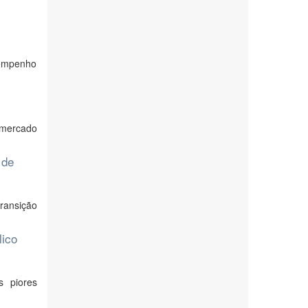
sempenho
 mercado
 de
ransição
lico
s piores