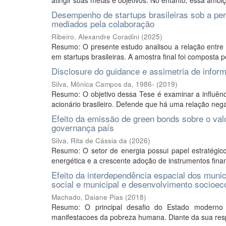
atingir suas metas e objetivos. No entanto, essa ambi
Desempenho de startups brasileiras sob a per
mediados pela colaboração
Ribeiro, Alexandre Coradini
(
2025
)
Resumo: O presente estudo analisou a relação entre
em startups brasileiras. A amostra final foi composta p
Disclosure do guidance e assimetria de infor
Silva, Mônica Campos da, 1986-
(
2019
)
Resumo: O objetivo dessa Tese é examinar a influên
acionário brasileiro. Defende que há uma relação nega
Efeito da emissão de green bonds sobre o va
governança país
Silva, Rita de Cássia da
(
2026
)
Resumo: O setor de energia possui papel estratégico
energética e a crescente adoção de instrumentos finan
Efeito da interdependência espacial dos muni
social e municipal e desenvolvimento socioe
Machado, Daiane Pias
(
2018
)
Resumo: O principal desafio do Estado moderno
manifestacoes da pobreza humana. Diante da sua respo