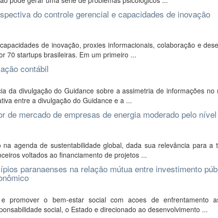
ção pode gerar uma série de problemas psicológicos ...
spectiva do controle gerencial e capacidades de inovação
 capacidades de inovação, proxies informacionais, colaboração e de
or 70 startups brasileiras. Em um primeiro ...
mação contábil
cia da divulgação do Guidance sobre a assimetria de informações no
tiva entre a divulgação do Guidance e a ...
lor de mercado de empresas de energia moderado pelo nível
 na agenda de sustentabilidade global, dada sua relevância para a t
ceiros voltados ao financiamento de projetos ...
cípios paranaenses na relação mútua entre investimento púb
conômico
 e promover o bem-estar social com acoes de enfrentamento a
nsabilidade social, o Estado e direcionado ao desenvolvimento ...