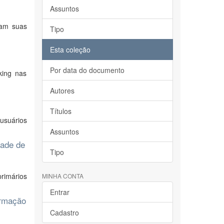
Assuntos
iam suas
Tipo
Esta coleção
Por data do documento
king nas
Autores
Títulos
usuários
Assuntos
dade de
Tipo
rimários
MINHA CONTA
Entrar
ormação
Cadastro