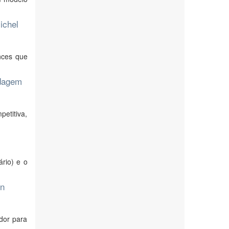
ichel
nces que
rdagem
etitiva,
rio) e o
ón
dor para