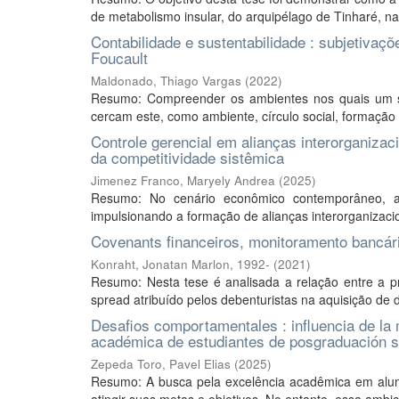
de metabolismo insular, do arquipélago de Tinharé, na B
Contabilidade e sustentabilidade : subjetivaç
Foucault
Maldonado, Thiago Vargas
(
2022
)
Resumo: Compreender os ambientes nos quais um su
cercam este, como ambiente, círculo social, formação ét
Controle gerencial em alianças interorganizac
da competitividade sistêmica
Jimenez Franco, Maryely Andrea
(
2025
)
Resumo: No cenário econômico contemporâneo, a 
impulsionando a formação de alianças interorganizacio
Covenants financeiros, monitoramento bancári
Konraht, Jonatan Marlon, 1992-
(
2021
)
Resumo: Nesta tese é analisada a relação entre a p
spread atribuído pelos debenturistas na aquisição de 
Desafios comportamentales : influencia de la
académica de estudiantes de posgraduación st
Zepeda Toro, Pavel Elias
(
2025
)
Resumo: A busca pela excelência acadêmica em alun