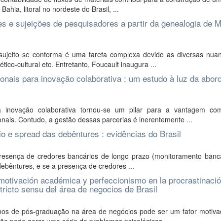
ahia, litoral no nordeste do Brasil, ...
ões e sujeições de pesquisadores a partir da genealogia de M
jeito se conforma é uma tarefa complexa devido as diversas nua
ico-cultural etc. Entretanto, Foucault inaugura ...
ionais para inovação colaborativa : um estudo à luz da abo
inovação colaborativa tornou-se um pilar para a vantagem comp
nais. Contudo, a gestão dessas parcerias é inerentemente ...
o e spread das debêntures : evidências do Brasil
resença de credores bancários de longo prazo (monitoramento bancá
debêntures, e se a presença de credores ...
 motivación académica y perfeccionismo en la procrastinaci
ricto sensu del área de negocios de Brasil
os de pós-graduação na área de negócios pode ser um fator motiva