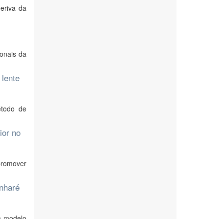
eriva da
onais da
 lente
étodo de
ior no
 promover
inharé
um modelo