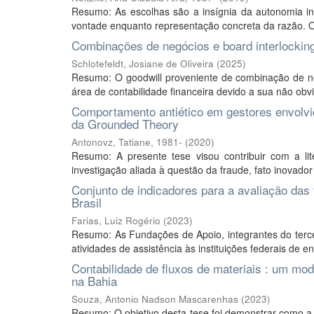
Resumo: As escolhas são a insígnia da autonomia i
vontade enquanto representação concreta da razão. O 
Combinações de negócios e board interlocking
Schlotefeldt, Josiane de Oliveira
(
2025
)
Resumo: O goodwill proveniente de combinação de n
área de contabilidade financeira devido a sua não obv
Comportamento antiético em gestores envolvid
da Grounded Theory
Antonovz, Tatiane, 1981-
(
2020
)
Resumo: A presente tese visou contribuir com a l
investigação aliada à questão da fraude, fato inovador
Conjunto de indicadores para a avaliação das 
Brasil
Farias, Luiz Rogério
(
2023
)
Resumo: As Fundações de Apoio, integrantes do tercei
atividades de assistência às instituições federais de ens
Contabilidade de fluxos de materiais : um mod
na Bahia
Souza, Antonio Nadson Mascarenhas
(
2023
)
Resumo: O objetivo desta tese foi demonstrar como a 