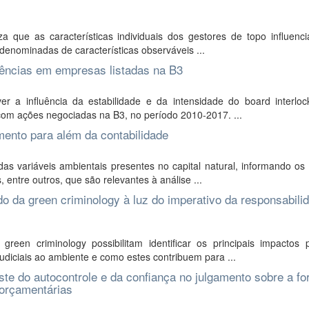
 que as características individuais dos gestores de topo influenc
denominadas de características observáveis ...
idências em empresas listadas na B3
r a influência da estabilidade e da intensidade do board interloc
com ações negociadas na B3, no período 2010-2017. ...
mento para além da contabilidade
s variáveis ambientais presentes no capital natural, informando os 
entre outros, que são relevantes à análise ...
do da green criminology à luz do imperativo da responsabili
en criminology possibilitam identificar os principais impactos p
diciais ao ambiente e como estes contribuem para ...
te do autocontrole e da confiança no julgamento sobre a f
 orçamentárias