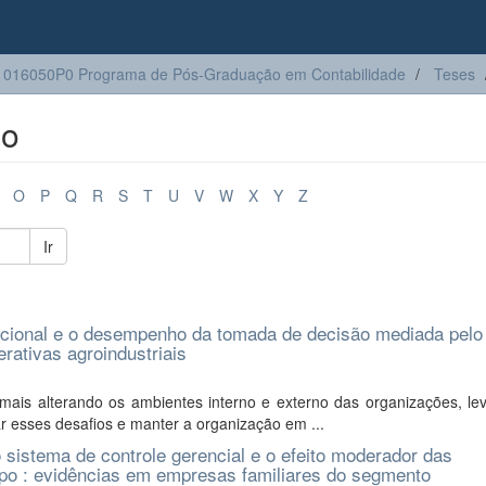
016050P0 Programa de Pós-Graduação em Contabilidade
Teses
lo
O
P
Q
R
S
T
U
V
W
X
Y
Z
Ir
zacional e o desempenho da tomada de decisão mediada pelo
ativas agroindustriais
ais alterando os ambientes interno e externo das organizações, le
r esses desafios e manter a organização em ...
 sistema de controle gerencial e o efeito moderador das
opo : evidências em empresas familiares do segmento