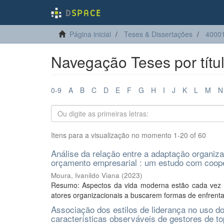
Página inicial
Teses & Dissertações
40001
Navegação Teses por títu
0-9
A
B
C
D
E
F
G
H
I
J
K
L
M
N
Itens para a visualização no momento 1-20 of 60
Análise da relação entre a adaptação organi
orçamento empresarial : um estudo com cooper
Moura, Ivanildo Viana
(
2023
)
Resumo: Aspectos da vida moderna estão cada vez m
atores organizacionais a buscarem formas de enfrenta
Associação dos estilos de liderança no uso do
características observáveis de gestores de t