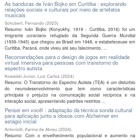
As banduras de Iván Bojko em Curitiba : explorando
relações sociais e culturais por meio de artefatos
musicais
Schubert, Fernando
(
2023
)
Resumo: Iván Bojko (Konyukhy, 1919 - Curitiba, 2016) foi um
imigrante ucraniano refugiado da Segunda Guerra Mundial
(1939-1945) que chegou ao Brasil em 1948, e estabeleceuse em
Curitiba, Paraná, onde viveu até seu falecimento. ...
Recomendações para o design de jogos em realidade
virtual imersiva para pessoas com transtorno do
espectro autista
Kowalski Junior, Luiz Carlos
(
2024
)
Resumo: O Transtorno do Espectro Autista (TEA) é um distúrbio
do neurodesenvolvimento que tem como características
principais o prejuízo na comunicação social recíproca e na
interação social, apresentando padrões restritos ...
Pensei em você! : adaptação da técnica sonda cultural
para aplicação junto a idosos com Alzheimer em
estágio inicial
Antoniolli, Karina de Abreu
(
2024
)
Resumo: Com o envelhecimento populacional e aumento na