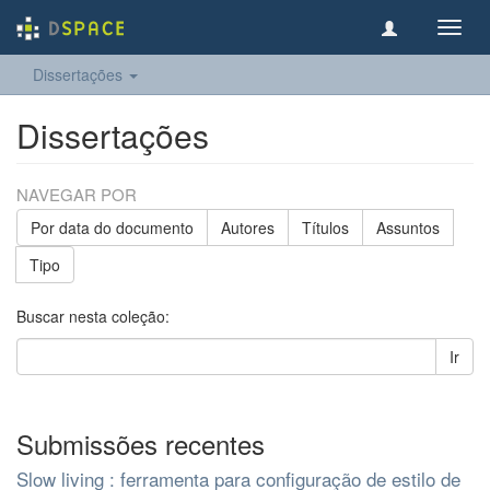
Toggl
navig
Dissertações
Dissertações
NAVEGAR POR
Por data do documento
Autores
Títulos
Assuntos
Tipo
Buscar nesta coleção:
Ir
Submissões recentes
Slow living : ferramenta para configuração de estilo de