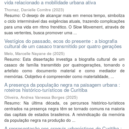
vida relacionado a mobilidade urbana ativa
Thomaz, Danielle Comitre
(
2023
)
Resumo: O desejo de alcançar mais em menos tempo, simboliza
o ciclo interminável das exigências atuais, trazendo complicações
para uma vida em ritmo frenético. O Slow Movement, através de
suas vertentes, busca promover uma ...
Vestígios do passado, ecos do presente : a biografia
cultural de um casaco transmitido por quatro gerações
Melo, Marcelle Nayane de
(
2025
)
Resumo: Esta dissertação investiga a biografia cultural de um
casaco de família transmitido por quatrogerações, tomando o
artefato como documento material e como mediador de
memórias. Oobjetivo é compreender como materialidade, ...
A presença da população negra na paisagem urbana :
roteiros histórico-turísticos de Curitiba
Oliveira, Andrea Vanessa Borges
(
2025
)
Resumo: Na última década, os percursos histórico-turísticos
centrados na presença negra têm se tornado comuns na maioria
das capitais de estados brasileiros. A reivindicação da memória
da população negra na produção do ...
A representação nos croquis urbanísticos de Curitiba :