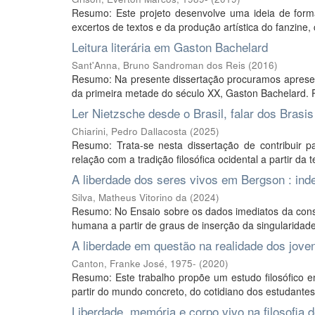
Resumo: Este projeto desenvolve uma ideia de form
excertos de textos e da produção artística do fanzine
Leitura literária em Gaston Bachelard
Sant'Anna, Bruno Sandroman dos Reis
(
2016
)
Resumo: Na presente dissertação procuramos apresentar
da primeira metade do século XX, Gaston Bachelard. Pa
Ler Nietzsche desde o Brasil, falar dos Brasi
Chiarini, Pedro Dallacosta
(
2025
)
Resumo: Trata-se nesta dissertação de contribuir p
relação com a tradição filosófica ocidental a partir da 
A liberdade dos seres vivos em Bergson : ind
Silva, Matheus Vitorino da
(
2024
)
Resumo: No Ensaio sobre os dados imediatos da consc
humana a partir de graus de inserção da singularidad
A liberdade em questão na realidade dos jove
Canton, Franke José, 1975-
(
2020
)
Resumo: Este trabalho propõe um estudo filosófico e
partir do mundo concreto, do cotidiano dos estudantes
Liberdade, memória e corpo vivo na filosofia 