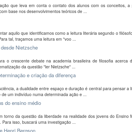
ação que leva em conta o contato dos alunos com os conceitos, a p
, com base nos desenvolvimentos teóricos de ...
 aquilo que identificamos como a leitura literária segundo o filósof
ra tal, traçamos uma leitura em "voo ...
s desde Nietzsche
ara o crescente debate na academia brasileira de filosofia acerca 
tematização da questão "ler Nietzsche" ...
eterminação e criação da diferença
iência, a dualidade entre espaço e duração é central para pensar a 
e de um indivíduo numa determinada ação e ...
ns do ensino médio
m torno da questão da liberdade na realidade dos jovens do Ensino 
. Para isso, buscará uma investigação ...
de Henri Bergson