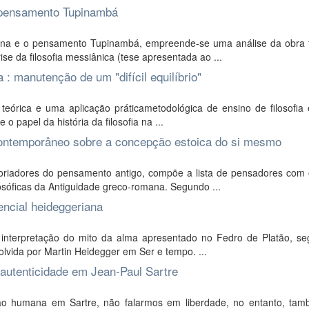
 pensamento Tupinambá
na e o pensamento Tupinambá, empreende-se uma análise da obra fi
e da filosofia messiânica (tese apresentada ao ...
a : manutenção de um "difícil equilíbrio"
eórica e uma aplicação práticametodológica de ensino de filosofia 
o papel da história da filosofia na ...
 contemporâneo sobre a concepção estoica do si mesmo
oriadores do pensamento antigo, compõe a lista de pensadores com 
losóficas da Antiguidade greco-romana. Segundo ...
encial heideggeriana
 interpretação do mito da alma apresentado no Fedro de Platão, se
volvida por Martin Heidegger em Ser e tempo. ...
 autenticidade em Jean-Paul Sartre
o humana em Sartre, não falarmos em liberdade, no entanto, ta