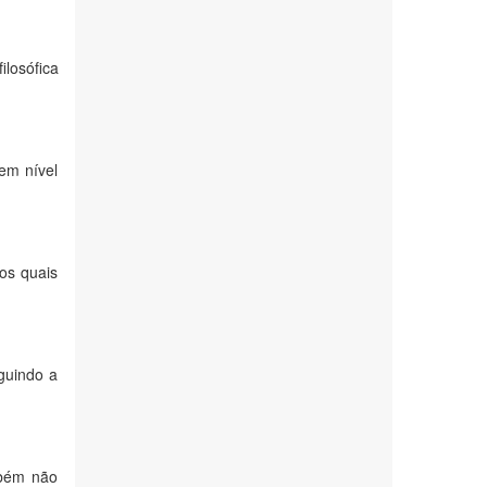
losófica
em nível
os quais
guindo a
mbém não