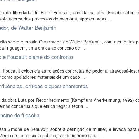
ria da liberdade de Henri Bergson, contida na obra Ensaio sobre 
sofo acerca dos processos de memória, apresentadas ...
dor, de Walter Benjamin
xão sobre o ensaio O narrador, de Walter Benjamin, com elementos p
a linguagem, uma crítica ao conceito de ...
x e Foucault diante do confronto
, Foucault evidencia as relações concretas de poder a atravessá-los
r como apoiadores materiais de um dado ...
nfluências, críticas e questionamentos
e da obra Luta por Reconhecimento (Kampf um Anerkennung, 1992) do 
mas conceituais que ela carrega: a teoria ...
sino de filosofia
cesa Simone de Beauvoir, sobre a definição de mulher, é levada para
édio de uma escola pública, sendo intermediada ...