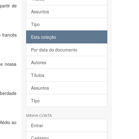
artir de
Assuntos
Tipo
o francês
Esta coleção
Por data do documento
Autores
de nossa
Títulos
Assuntos
liberdade
Tipo
MINHA CONTA
Médio ao
Entrar
Cadastro