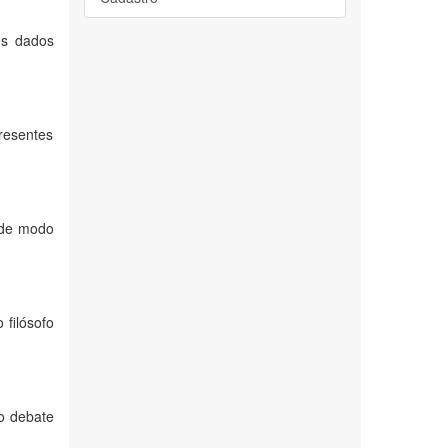
os dados
resentes
, de modo
filósofo
 o debate