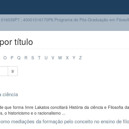
016039P7 ; 40001016170P6 Programa de Pós-Graduação em Filosof
or título
O
P
Q
R
S
T
U
V
W
X
Y
Z
Ir
a ciência
ue forma Imre Lakatos conciliará História da ciência e Filosofia da
s, o historicismo e o racionalismo ...
 como mediações da formação pelo conceito no ensino de filo