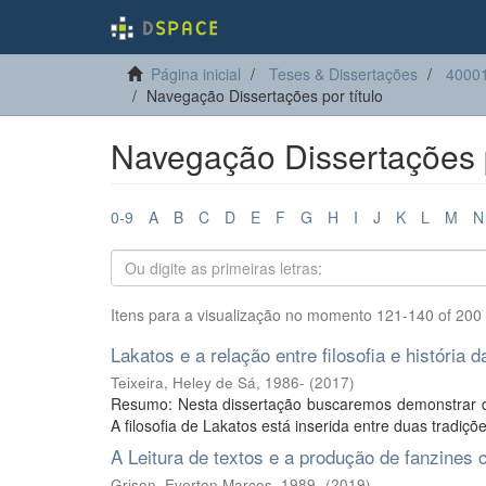
Página inicial
Teses & Dissertações
40001
Navegação Dissertações por título
Navegação Dissertações p
0-9
A
B
C
D
E
F
G
H
I
J
K
L
M
N
Itens para a visualização no momento 121-140 of 200
Lakatos e a relação entre filosofia e história d
Teixeira, Heley de Sá, 1986-
(
2017
)
Resumo: Nesta dissertação buscaremos demonstrar de q
A filosofia de Lakatos está inserida entre duas tradiçõe
A Leitura de textos e a produção de fanzines
Grison, Everton Marcos, 1989-
(
2019
)