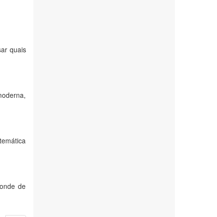
sar quais
moderna,
stemática
Conde de