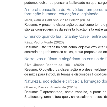
podemos deixar de pensar a facticidade na qual surge
A moral sensualista de Helvétius : um percur
formação humana, educação e legislação
Milek, Camila Sant'Ana Vieira Ferraz
(
2015
)
Resumo: A presente dissertação possui como tema o per
são as consequências da estreita ligação feita entre a
O mundo quando lua : Stanley Cavell entre ce
Kling, Pedro Monte
(
2023
)
Resumo: Este trabalho tem como objetivo explicitar 
centrada na problemática cética, e sua proposta de o
Narrativas míticas e alegóricas no ensino de fi
Silva, Jhones Roberto da, 1981-
(
2020
)
Resumo: O objetivo da dissertação é o desenvolviment
de mitos para introduzir temas e discussões filosóficas
Natureza, sociedade e crítica : a formação do
Oliveira, Priscila Ricardo de
(
2015
)
Resumo: É apresentada, neste trabalho, a partir d
Shaftesbury, uma leitura que visa ressaltar a necessida