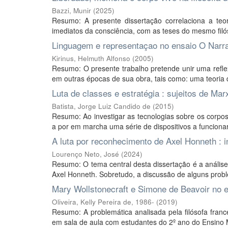
Bazzi, Munir
(
2025
)
Resumo: A presente dissertação correlaciona a teo
imediatos da consciência, com as teses do mesmo filó
Linguagem e representaçao no ensaio O Narra
Kirinus, Helmuth Alfonso
(
2005
)
Resumo: O presente trabalho pretende unir uma refle
em outras épocas de sua obra, tais como: uma teoria d
Luta de classes e estratégia : sujeitos de Mar
Batista, Jorge Luiz Candido de
(
2015
)
Resumo: Ao investigar as tecnologias sobre os corpos
a por em marcha uma série de dispositivos a funciona
A luta por reconhecimento de Axel Honneth : i
Lourenço Neto, José
(
2024
)
Resumo: O tema central desta dissertação é a anális
Axel Honneth. Sobretudo, a discussão de alguns proble
Mary Wollstonecraft e Simone de Beavoir no en
Oliveira, Kelly Pereira de, 1986-
(
2019
)
Resumo: A problemática analisada pela filósofa fran
em sala de aula com estudantes do 2º ano do Ensino M