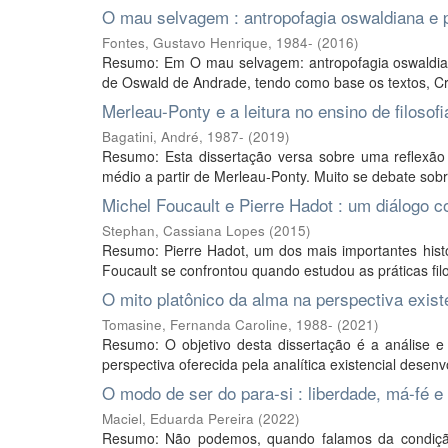
O mau selvagem : antropofagia oswaldiana e
Fontes, Gustavo Henrique, 1984-
(
2016
)
Resumo: Em O mau selvagem: antropofagia oswaldia
de Oswald de Andrade, tendo como base os textos, Cris
Merleau-Ponty e a leitura no ensino de filosofi
Bagatini, André, 1987-
(
2019
)
Resumo: Esta dissertação versa sobre uma reflexão t
médio a partir de Merleau-Ponty. Muito se debate sobre 
Michel Foucault e Pierre Hadot : um diálogo
Stephan, Cassiana Lopes
(
2015
)
Resumo: Pierre Hadot, um dos mais importantes hist
Foucault se confrontou quando estudou as práticas fi
O mito platônico da alma na perspectiva exist
Tomasine, Fernanda Caroline, 1988-
(
2021
)
Resumo: O objetivo desta dissertação é a análise e
perspectiva oferecida pela analítica existencial desen
O modo de ser do para-si : liberdade, má-fé e
Maciel, Eduarda Pereira
(
2022
)
Resumo: Não podemos, quando falamos da condiçã