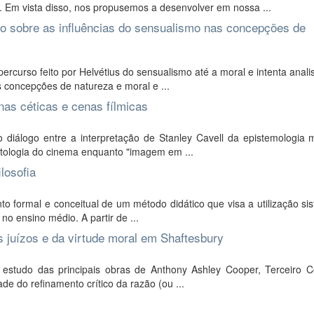
. Em vista disso, nos propusemos a desenvolver em nossa ...
so sobre as influências do sensualismo nas concepções de
curso feito por Helvétius do sensualismo até a moral e intenta anali
s concepções de natureza e moral e ...
nas céticas e cenas fílmicas
o diálogo entre a interpretação de Stanley Cavell da epistemologia 
ntologia do cinema enquanto "imagem em ...
losofia
o formal e conceitual de um método didático que visa a utilização si
 no ensino médio. A partir de ...
s juízos e da virtude moral em Shaftesbury
o estudo das principais obras de Anthony Ashley Cooper, Terceiro 
de do refinamento crítico da razão (ou ...