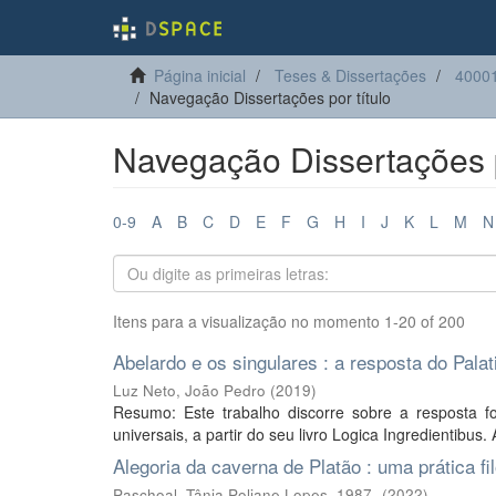
Página inicial
Teses & Dissertações
40001
Navegação Dissertações por título
Navegação Dissertações p
0-9
A
B
C
D
E
F
G
H
I
J
K
L
M
N
Itens para a visualização no momento 1-20 of 200
Abelardo e os singulares : a resposta do Pala
Luz Neto, João Pedro
(
2019
)
Resumo: Este trabalho discorre sobre a resposta f
universais, a partir do seu livro Logica Ingredientibus.
Alegoria da caverna de Platão : uma prática fi
Paschoal, Tânia Poliane Lopes, 1987-
(
2022
)