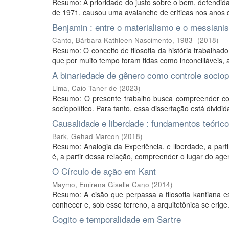
Resumo: A prioridade do justo sobre o bem, defendida
de 1971, causou uma avalanche de críticas nos anos qu
Benjamin : entre o materialismo e o messiani
Canto, Bárbara Kathleen Nascimento, 1983-
(
2018
)
Resumo: O conceito de filosofia da história trabalhad
que por muito tempo foram tidas como inconciliáveis, a 
A binariedade de gênero como controle sociopo
Lima, Caio Taner de
(
2023
)
Resumo: O presente trabalho busca compreender co
sociopolítico. Para tanto, essa dissertação está dividid
Causalidade e liberdade : fundamentos teóricos
Bark, Gehad Marcon
(
2018
)
Resumo: Analogia da Experiência, e liberdade, a parti
é, a partir dessa relação, compreender o lugar do agen
O Círculo de ação em Kant
Maymo, Emirena Giselle Cano
(
2014
)
Resumo: A cisão que perpassa a filosofia kantiana e
conhecer e, sob esse terreno, a arquitetônica se erige
Cogito e temporalidade em Sartre