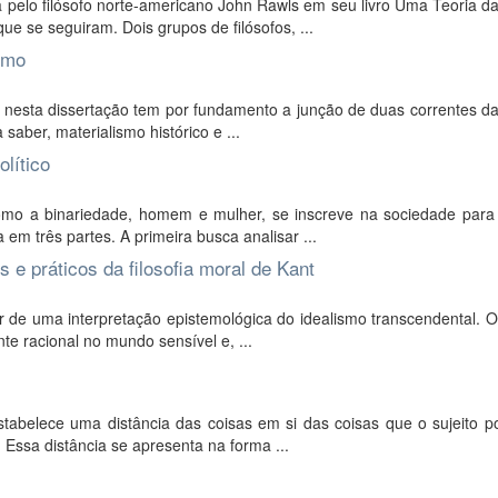
 pelo filósofo norte-americano John Rawls em seu livro Uma Teoria da
e se seguiram. Dois grupos de filósofos, ...
smo
o nesta dissertação tem por fundamento a junção de duas correntes da 
saber, materialismo histórico e ...
lítico
mo a binariedade, homem e mulher, se inscreve na sociedade para 
a em três partes. A primeira busca analisar ...
 e práticos da filosofia moral de Kant
r de uma interpretação epistemológica do idealismo transcendental. O
te racional no mundo sensível e, ...
stabelece uma distância das coisas em si das coisas que o sujeito p
. Essa distância se apresenta na forma ...