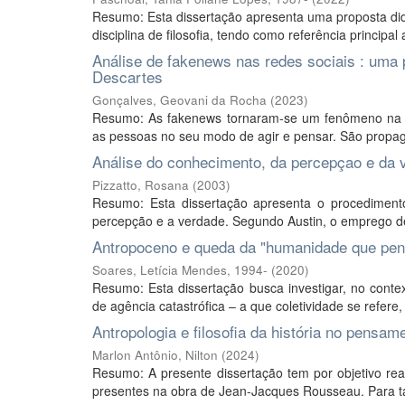
Resumo: Esta dissertação apresenta uma proposta did
disciplina de filosofia, tendo como referência principa
Análise de fakenews nas redes sociais : uma 
Descartes
Gonçalves, Geovani da Rocha
(
2023
)
Resumo: As fakenews tornaram-se um fenômeno na so
as pessoas no seu modo de agir e pensar. São propaga
Análise do conhecimento, da percepçao e da v
Pizzatto, Rosana
(
2003
)
Resumo: Esta dissertação apresenta o procedimento
percepção e a verdade. Segundo Austin, o emprego de
Antropoceno e queda da "humanidade que pe
Soares, Letícia Mendes, 1994-
(
2020
)
Resumo: Esta dissertação busca investigar, no conte
de agência catastrófica – a que coletividade se refere, 
Antropologia e filosofia da história no pensa
Marlon Antônio, Nilton
(
2024
)
Resumo: A presente dissertação tem por objetivo reali
presentes na obra de Jean-Jacques Rousseau. Para tan