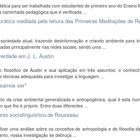
ática para ser trabalhada com estudantes de primeiro ano do Ensino 
l a caminhada pedagógica que é verificada ...
prática mediada pela leitura das Primeiras Meditações de R
ciedade atual, trazendo desinformação e criando ambiente para inf
das principalmente nas redes sociais, sendo uma ...
erdade em J. L. Austin
 filosófico de Austin e sua aplicação em três assuntos: o conheci
 técnicas adequadas para investigar a linguagem ...
nsamos ser"
xto da crise ambiental generalizada e antropogênica, qual é esta hu
o que lhe é próprio. Entre duas diferentes ...
mento sociolinguístico de Rousseau
zar uma análise sobre os conceitos de antropologia e de filosofia da
to, nossa investigação se debruça ...