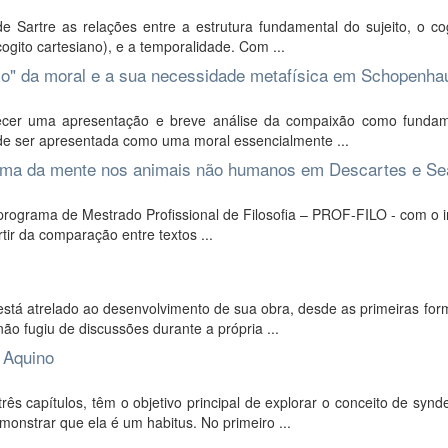
 Sartre as relações entre a estrutura fundamental do sujeito, o cog
ogito cartesiano), e a temporalidade. Com ...
o" da moral e a sua necessidade metafísica em Schopenha
recer uma apresentação e breve análise da compaixão como funda
e ser apresentada como uma moral essencialmente ...
blema da mente nos animais não humanos em Descartes e Se
programa de Mestrado Profissional de Filosofia – PROF-FILO - com o i
rtir da comparação entre textos ...
stá atrelado ao desenvolvimento de sua obra, desde as primeiras for
ão fugiu de discussões durante a própria ...
 Aquino
s capítulos, têm o objetivo principal de explorar o conceito de synd
strar que ela é um habitus. No primeiro ...