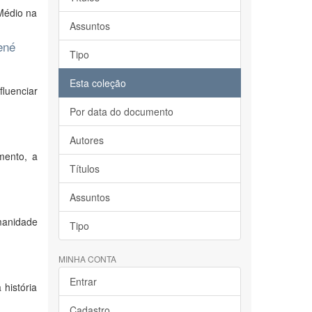
Médio na
Assuntos
ené
Tipo
Esta coleção
luenciar
Por data do documento
Autores
mento, a
Títulos
Assuntos
manidade
Tipo
MINHA CONTA
Entrar
 história
Cadastro