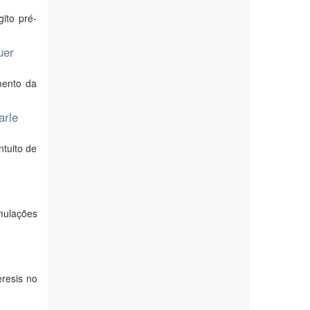
ito pré-
uer
mento da
arle
ntuito de
mulações
eresis no