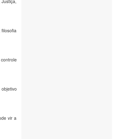
 Justiça,
filosofia
controle
 objetivo
ode vir a