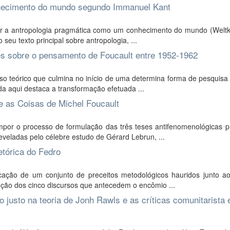
nhecimento do mundo segundo Immanuel Kant
ar a antropologia pragmática como um conhecimento do mundo (Weltk
seu texto principal sobre antropologia, ...
es sobre o pensamento de Foucault entre 1952-1962
o teórico que culmina no início de uma determina forma de pesquisa 
da aqui destaca a transformação efetuada ...
 e as Coisas de Michel Foucault
por o processo de formulação das três teses antifenomenológicas p
reveladas pelo célebre estudo de Gérard Lebrun, ...
etórica do Fedro
cação de um conjunto de preceitos metodológicos hauridos junto ao
nção dos cinco discursos que antecedem o encômio ...
o justo na teoria de Jonh Rawls e as críticas comunitarista 