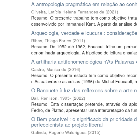
A antropologia pragmática em relação ao co
Oliveira, Letícia Helena Fernandes de
(
2021
)
Resumo: O presente trabalho tem como objetivo trat
desenvolvido por Immanuel Kant. A partir da análise do 
Arqueologia, verdade e loucura : consideraçõ
Ribas, Thiago Fortes
(
2011
)
Resumo: De 1952 até 1962, Foucault trilha um percurs
denominada arqueologia. A hipótese de leitura ensaia
A artilharia antifenomenológica n'As Palavras
Castro, Monica de
(
2016
)
Resumo: O presente estudo tem como objetivo recom
n'As palavras e as coisas (1966) de Michel Foucault, 
O Banquete à luz das reflexões sobre a arte r
Bail, Renilson, 1995-
(
2022
)
Resumo: Esta dissertação pretende, através da apli
Fedro, de Platão, apresentar uma interpretação da fu
O Bem possível : o significado da prioridade d
perfeccionista ao projeto liberal
Galindo, Rogerio Waldrigues
(
2015
)