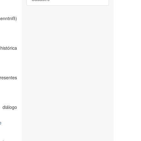
enntniß)
histórica
resentes
 diálogo
e