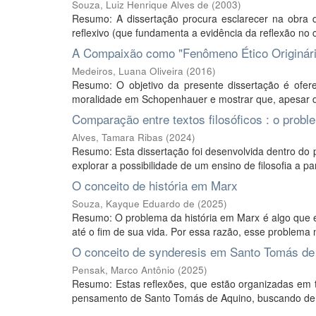
Souza, Luiz Henrique Alves de
(
2003
)
Resumo: A dissertação procura esclarecer na obra de
reflexivo (que fundamenta a evidência da reflexão no c
A Compaixão como "Fenômeno Ético Originári
Medeiros, Luana Oliveira
(
2016
)
Resumo: O objetivo da presente dissertação é ofe
moralidade em Schopenhauer e mostrar que, apesar d
Comparação entre textos filosóficos : o pro
Alves, Tamara Ribas
(
2024
)
Resumo: Esta dissertação foi desenvolvida dentro do 
explorar a possibilidade de um ensino de filosofia a pa
O conceito de história em Marx
Souza, Kayque Eduardo de
(
2025
)
Resumo: O problema da história em Marx é algo que e
até o fim de sua vida. Por essa razão, esse problema n
O conceito de synderesis em Santo Tomás de
Pensak, Marco Antônio
(
2025
)
Resumo: Estas reflexões, que estão organizadas em trê
pensamento de Santo Tomás de Aquino, buscando demon