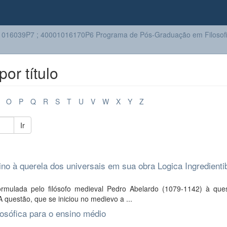
016039P7 ; 40001016170P6 Programa de Pós-Graduação em Filosof
or título
O
P
Q
R
S
T
U
V
W
X
Y
Z
Ir
tino à querela dos universais em sua obra Logica Ingredienti
ormulada pelo filósofo medieval Pedro Abelardo (1079-1142) à que
 A questão, que se iniciou no medievo a ...
losófica para o ensino médio