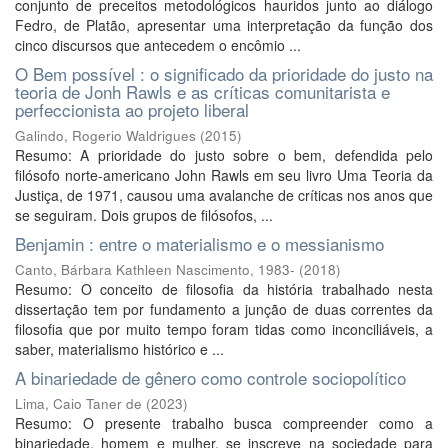
conjunto de preceitos metodológicos hauridos junto ao diálogo
Fedro, de Platão, apresentar uma interpretação da função dos
cinco discursos que antecedem o encômio ...
O Bem possível : o significado da prioridade do justo na
teoria de Jonh Rawls e as críticas comunitarista e
perfeccionista ao projeto liberal
Galindo, Rogerio Waldrigues
(
2015
)
Resumo: A prioridade do justo sobre o bem, defendida pelo
filósofo norte-americano John Rawls em seu livro Uma Teoria da
Justiça, de 1971, causou uma avalanche de críticas nos anos que
se seguiram. Dois grupos de filósofos, ...
Benjamin : entre o materialismo e o messianismo
Canto, Bárbara Kathleen Nascimento, 1983-
(
2018
)
Resumo: O conceito de filosofia da história trabalhado nesta
dissertação tem por fundamento a junção de duas correntes da
filosofia que por muito tempo foram tidas como inconciliáveis, a
saber, materialismo histórico e ...
A binariedade de gênero como controle sociopolítico
Lima, Caio Taner de
(
2023
)
Resumo: O presente trabalho busca compreender como a
binariedade, homem e mulher, se inscreve na sociedade para