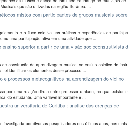
 genérico da música e dança denominado Fandango no município de 
sicais que são utilizadas na região litorânea. ...
métodos mistos com participantes de grupos musicais sobre
amento e o fluxo coletivo nas práticas e experiências de particip
omo uma participação ativa em uma atividade que ...
 ensino superior a partir de uma visão socioconstrutivista 
de construção da aprendizagem musical no ensino coletivo de inst
l foi identificar os elementos desse processo ...
ão e processos metacognitivos na aprendizagem do violino
 por uma relação direta entre professor e aluno, na qual existem v
al do estudante. Uma variável importante é ...
stra universitária de Curitiba : análise das crenças de
investigada por diversos pesquisadores nos últimos anos, nos mais 