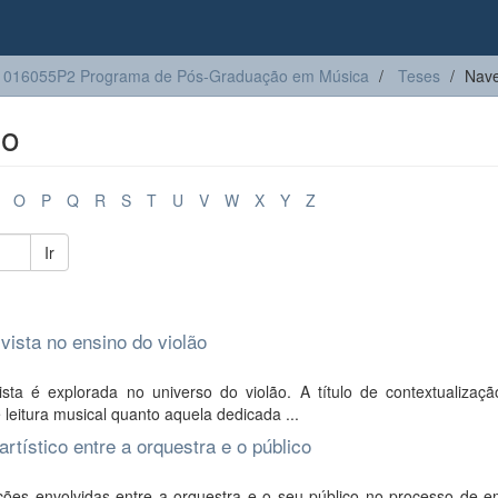
1016055P2 Programa de Pós-Graduação em Música
Teses
Nave
lo
O
P
Q
R
S
T
U
V
W
X
Y
Z
Ir
 vista no ensino do violão
sta é explorada no universo do violão. A título de contextualizaçã
 leitura musical quanto aquela dedicada ...
artístico entre a orquestra e o público
ões envolvidas entre a orquestra e o seu público no processo de e