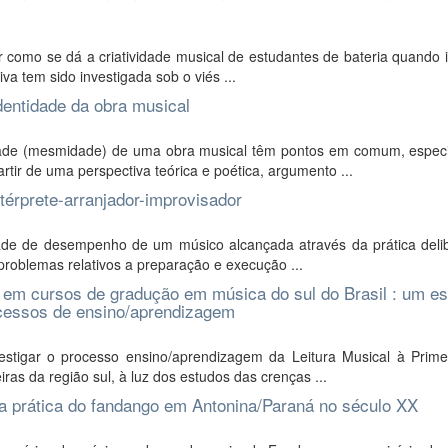
r como se dá a criatividade musical de estudantes de bateria quando 
iva tem sido investigada sob o viés ...
dentidade da obra musical
idade (mesmidade) de uma obra musical têm pontos em comum, espec
tir de uma perspectiva teórica e poética, argumento ...
térprete-arranjador-improvisador
dade de desempenho de um músico alcançada através da prática deli
 problemas relativos a preparação e execução ...
sta em cursos de gradução em música do sul do Brasil : um e
ocessos de ensino/aprendizagem
stigar o processo ensino/aprendizagem da Leitura Musical à Primei
as da região sul, à luz dos estudos das crenças ...
da prática do fandango em Antonina/Paraná no século XX