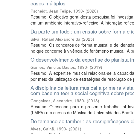
casos múltiplos
Pscheidt, Jean Felipe, 1990-
(
2020
)
Resumo: O objetivo geral desta pesquisa foi investiga
em um ambiente interativo-reflexivo. A interação reflex
Da parte um todo : um ensaio sobre forma e i
Silva, Rafael Alexandre da
(
2025
)
Resumo: Os conceitos de forma musical e de ident
no que concerne à vivência do fenômeno musical. A par
O desenvolvimento da expertise do pianista in
Gomes, Vinícius Bastos, 1990-
(
2019
)
Resumo: A expertise musical relaciona-se à capaci
por meio da utilização de estratégias de resolução de
A disciplina de leitura musical à primeira vi
com base na teoria social cognitiva sobre pr
Gonçalves, Alexandre, 1980-
(
2018
)
Resumo: O escopo para o presente trabalho foi inve
(LMPV) em cursos de Música de Universidades Brasileir
Do tamanco ao tambor : as ressignificações 
Alves, Cainã, 1990-
(
2021
)