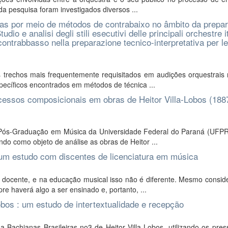
da pesquisa foram investigados diversos ...
cas por meio de métodos de contrabaixo no âmbito da prepa
o e analisi degli stili esecutivi delle principali orchestre i
i contrabbasso nella preparazione tecnico-interpretativa per le
rechos mais frequentemente requisitados em audições orquestrais na
ecíficos encontrados em métodos de técnica ...
ocessos composicionais em obras de Heitor Villa-Lobos (188
 Pós-Graduação em Música da Universidade Federal do Paraná (UFPR)
do como objeto de análise as obras de Heitor ...
 um estudo com discentes de licenciatura em música
o docente, e na educação musical isso não é diferente. Mesmo consid
e haverá algo a ser ensinado e, portanto, ...
obos : um estudo de intertextualidade e recepção
a Bachianas Brasileiras no3 de Heitor Villa-Lobos, utilizando os pre