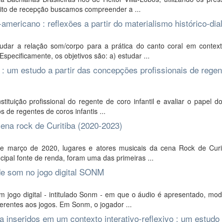
eito de recepção buscamos compreender a ...
americano : reflexões a partir do materialismo histórico-dia
dar a relação som/corpo para a prática do canto coral em contexto
Especificamente, os objetivos são: a) estudar ...
 : um estudo a partir das concepções profissionais de regen
ituição profissional do regente de coro infantil e avaliar o papel 
s de regentes de coros infantis ...
na rock de Curitiba (2020-2023)
de março de 2020, lugares e atores musicais da cena Rock de Curi
cipal fonte de renda, foram uma das primeiras ...
de som no jogo digital SONM
m jogo digital - intitulado Sonm - em que o áudio é apresentado, mod
erentes aos jogos. Em Sonm, o jogador ...
a inseridos em um contexto interativo-reflexivo : um estudo