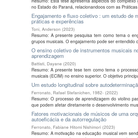
Resumo: Esta tese apresenta aspectos do complexo
no Estado do Paraná, relacionandoos com as Práticas Mu
Engajamento e fluxo coletivo : um estudo de 
práticas e experências
Toni, Anderson
(
2023
)
Resumo: A presente pesquisa tem como tema o engaj
grupos musicais. O engajamento pode ser entendido c
O ensino coletivo de instrumentos musicais no
aprendizagem
Battisti, Dayane
(
2020
)
Resumo: A presente tese tem como tema o processo 
musicais (ECIM) no ensino superior. O objetivo principa
Um estudo longitudinal sobre autodeterminaç
Ferronato, Rafael Stefanichen, 1982-
(
2022
)
Resumo: O processo de aprendizagem do violino passa
que podem afetar diretamente o desenvolvimento music
Fatores motivacionais de músicos de uma orque
autoeficácia e da autorregulação
Ferronato, Fabiane Hitomi Nishimori
(
2023
)
Resumo: A motivação na educação musical vem sendo 