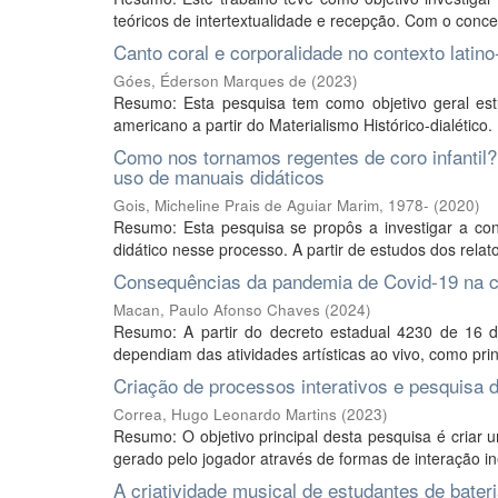
teóricos de intertextualidade e recepção. Com o conc
Canto coral e corporalidade no contexto latino-
Góes, Éderson Marques de
(
2023
)
Resumo: Esta pesquisa tem como objetivo geral estu
americano a partir do Materialismo Histórico-dialético. 
Como nos tornamos regentes de coro infantil?
uso de manuais didáticos
Gois, Micheline Prais de Aguiar Marim, 1978-
(
2020
)
Resumo: Esta pesquisa se propôs a investigar a const
didático nesse processo. A partir de estudos dos relato
Consequências da pandemia de Covid-19 na ce
Macan, Paulo Afonso Chaves
(
2024
)
Resumo: A partir do decreto estadual 4230 de 16 
dependiam das atividades artísticas ao vivo, como prin
Criação de processos interativos e pesquisa 
Correa, Hugo Leonardo Martins
(
2023
)
Resumo: O objetivo principal desta pesquisa é criar u
gerado pelo jogador através de formas de interação in
A criatividade musical de estudantes de bateri