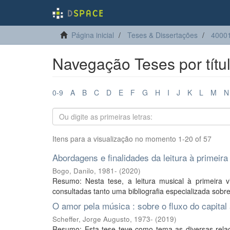
Página inicial
Teses & Dissertações
4000
Navegação Teses por títu
0-9
A
B
C
D
E
F
G
H
I
J
K
L
M
N
Itens para a visualização no momento 1-20 of 57
Abordagens e finalidades da leitura à primeira
Bogo, Danilo, 1981-
(
2020
)
Resumo: Nesta tese, a leitura musical à primeira vi
consultadas tanto uma bibliografia especializada sobre
O amor pela música : sobre o fluxo do capital 
Scheffer, Jorge Augusto, 1973-
(
2019
)
Resumo: Esta tese teve como tema as diversas relaç