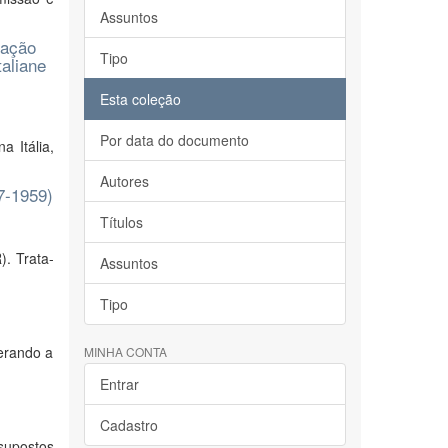
Assuntos
ração
Tipo
taliane
Esta coleção
Por data do documento
 Itália,
Autores
7-1959)
Títulos
. Trata-
Assuntos
Tipo
erando a
MINHA CONTA
Entrar
Cadastro
ssupostos