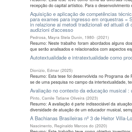
recepção do capital artístico. Para o desenvolvimento 
Aquisição e aplicação de competências técni
para exames para ingresso em orquestras = Studi
in relazione ai metodi tradizionali ed attuali d
audizioni d'accesso
Pedrosa, Mayra Stela Dunin, 1980-
(
2021
)
Resumo: Neste trabalho foram abordados alguns dos t
que serão analisados e relacionados com aspectos esp
Autotextualidade e intratextualidade como pr
Dionizio, Edmar
(
2025
)
Resumo: Esta tese foi desenvolvida no Programa de
se de uma pesquisa no campo da intertextualidade, ten
Avaliação no contexto da educação musical :
Pinto, Camile Tatiane Oliveira
(
2023
)
Resumo: A avaliação é parte indissociável da atuaçã
diversidade de atuação de um educador musical, sempr
A Bachianas Brasileiras nº 3 de Heitor Villa-L
Nascimento, Reginaldo Marcos do
(
2020
)
Resumo: Este trabalho teve como objetivo investigar 