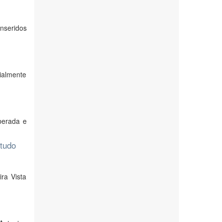
inseridos
ialmente
berada e
studo
ra Vista