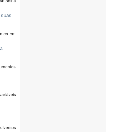
Antonina
 suas
antes em
da
rumentos
ariáveis
diversos