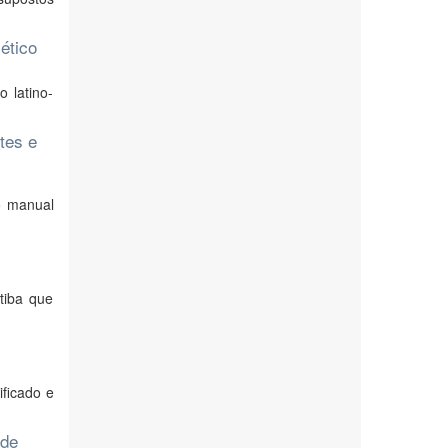
lético
 latino-
tes e
do manual
tiba que
ificado e
 de